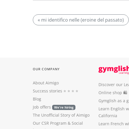
« mi identifico nelle (eroine del passato)
OUR COMPANY
About Aimigo
Discover our Le
Success stories
⭐️ ⭐️ ⭐️ ⭐️
Online shop 🛍
Blog
Gymglish as a gi
Job offers
We're hiring
Learn English 
The Unofficial Story of Aimigo
California
Our CSR Program
&
Social
Learn French w