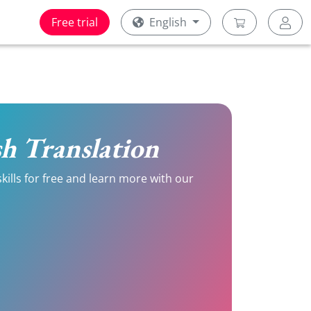
Free trial
English
sh Translation
kills for free and learn more with our