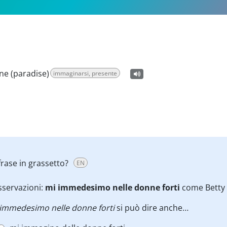
ine (paradise)
immaginarsi, presente
rase in grassetto?
EN
sservazioni:
mi immedesimo
nelle donne forti
come Betty 
 immedesimo nelle donne forti
si può dire anche…