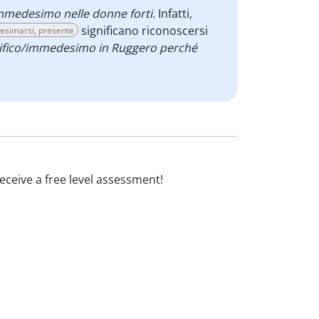
mmedesimo nelle donne forti
. Infatti,
significano riconoscersi
simarsi, presente
tifico/immedesimo in Ruggero perché
 receive a free level assessment!