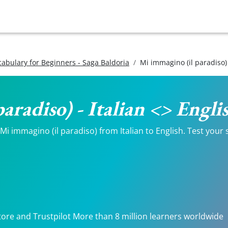
ocabulary for Beginners - Saga Baldoria
Mi immagino (il paradiso)
aradiso) - Italian <> Engli
i immagino (il paradiso) from Italian to English. Test your s
tore and Trustpilot More than 8 million learners worldwide