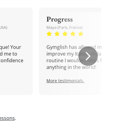
Progress
USA)
Maya (Paris, France)
que! Your
Gymglish has allowed me to
d me to
improve my Italian. A daily
confidence
routine I wouldn't miss for
anything in the world!
More testimonials.
lessons
.