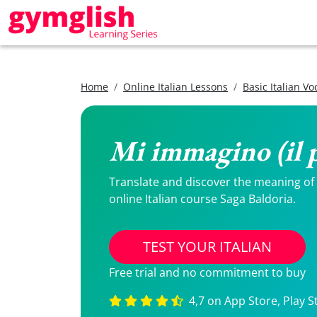
Home
Online Italian Lessons
Basic Italian V
Mi immagino (il p
Translate and discover the meaning of M
online Italian course Saga Baldoria.
TEST YOUR ITALIAN
Free trial and no commitment to buy
4,7 on App Store, Play S