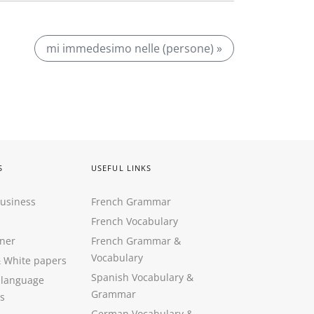
mi immedesimo nelle (persone) »
S
USEFUL LINKS
Business
French Grammar
French Vocabulary
ner
French Grammar &
Vocabulary
&
White papers
Spanish Vocabulary
&
 language
Grammar
s
German Vocabulary
&