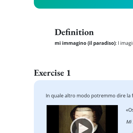
Definition
mi immagino (il paradiso)
:
I imag
Exercise 1
In quale altro modo potremmo dire la f
Video
«O
Player
Mi