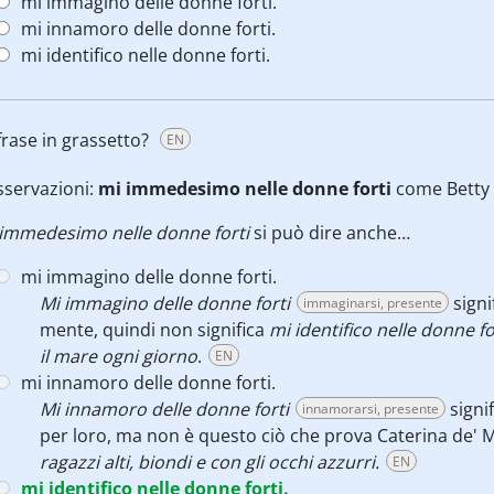
mi immagino delle donne forti.
mi innamoro delle donne forti.
mi identifico nelle donne forti.
rase in grassetto?
EN
sservazioni:
mi immedesimo
nelle donne forti
come Betty 
 immedesimo nelle donne forti
si può dire anche…
mi immagino delle donne forti.
Mi immagino delle donne forti
signi
immaginarsi, presente
mente, quindi non significa
mi identifico nelle donne fo
il mare ogni giorno
.
EN
mi innamoro delle donne forti.
Mi innamoro delle donne forti
signi
innamorarsi, presente
per loro, ma non è questo ciò che prova Caterina de' 
ragazzi alti, biondi e con gli occhi azzurri.
EN
mi identifico nelle donne forti.