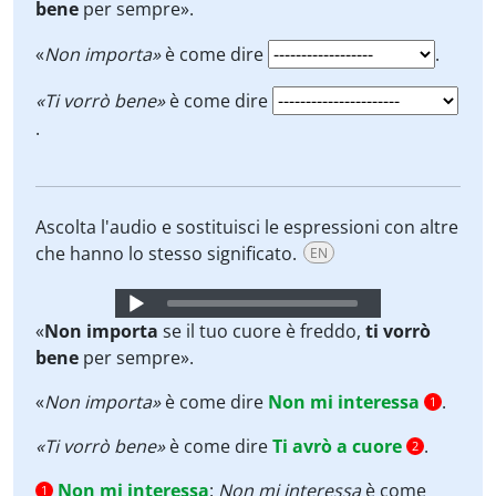
bene
per sempre».
«
Non importa»
è come dire
.
«Ti vorrò bene»
è come dire
.
Ascolta l'audio e sostituisci le espressioni con altre
che hanno lo stesso significato.
EN
Audio
Player
«
Non importa
se il tuo cuore è freddo,
ti vorrò
bene
per sempre».
«
Non importa»
è come dire
Non mi interessa
.
1
«Ti vorrò bene»
è come dire
Ti avrò a cuore
.
2
Non mi interessa
:
Non mi interessa
è come
1