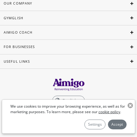
OUR COMPANY
GYMGLISH
AIMIGO COACH
FOR BUSINESSES
USEFUL LINKS
English
We use cookies to improve your browsing experience, as well as for
marketing purposes. To learn more, please see our
cookie policy
.
©Aimigo 2026
Settings
Accept