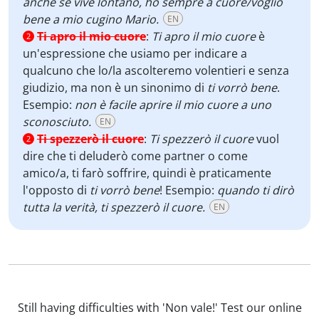
anche se vive lontano, ho sempre a cuore/voglio
bene a mio cugino Mario.
EN
Ti apro il mio cuore
:
Ti apro il mio cuore
è
2
un'espressione che usiamo per indicare a
qualcuno che lo/la ascolteremo volentieri e senza
giudizio, ma non è un sinonimo di
ti vorrò bene
.
Esempio:
non è facile aprire il mio cuore a uno
sconosciuto.
EN
Ti spezzerò il cuore
:
Ti spezzerò il cuore
vuol
2
dire che ti deluderò come partner o come
amico/a, ti farò soffrire, quindi è praticamente
l'opposto di
ti vorrò bene
! Esempio:
quando ti dirò
tutta la verità, ti spezzerò il cuore.
EN
Still having difficulties with 'Non vale!' Test our online