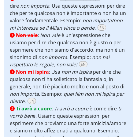
dire
non importa
. Usa queste espressioni per dire
che per te qualcosa non è importante o non ha un
valore fondamentale. Esempio:
non importa/non
mi interessa se il Milan vince o perde.
EN
Non vale
:
Non vale
è un'espressione che
1
usiamo per dire che qualcosa non è giusto o per
esprimere che non siamo d'accordo, ma non è un
sinonimo di
non importa
. Esempio:
non hai
rispettato le regole, non vale!
EN
Non mi ispira
:
Usa
non mi ispira
per dire che
1
qualcosa non ti ha solleticato la fantasia o, in
generale, non ti è piaciuto molto e non al posto di
non importa
. Esempio:
quel film non mi ispira per
niente.
EN
Ti avrò a cuore
:
Ti avrò a cuore
è come dire
ti
2
vorrò ben
e. Usiamo queste espressioni per
esprimere che proviamo una forte amicizia/amore
e siamo molto affezionati a qualcuno. Esempio: