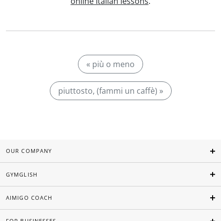
online Italian lessons
.
« più o meno
piuttosto, (fammi un caffè) »
OUR COMPANY
GYMGLISH
AIMIGO COACH
FOR BUSINESSES