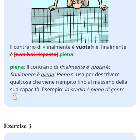
Il contrario di «finalmente è
vuota
!» è: finalmente
è
[non hai risposto]
piena
!
piena
:
Il contrario di
finalmente è
vuota
!
è:
finalmente è
piena
!
Pieno
si usa per descrivere
qualcosa che viene riempito fino al massimo della
sua capacità. Esempio:
lo stadio è pieno di gente.
EN
Exercise 3