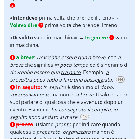
.
2
«
Intendevo
prima volta che prende il treno»→
Volevo dire
prima volta che prende il treno.
3
«
Di solito
vado in macchina» →
In genere
vado
4
in macchina.
a breve
:
Dovrebbe essere qua
a breve
, con
a
1
breve
che significa
in poco tempo
ed è sinonimo di
dovrebbe essere qua
tra poco
. Esempio:
a
breve/tra poco
vado a fare una passeggiata
.
EN
in seguito
:
In seguito
è sinonimo di
dopo
,
1
successivamente
ma non di
a breve
. Usalo quando
vuoi parlare di qualcosa che è avvenuto dopo un
evento. Esempio:
ho consegnato il compito, in
seguito sono andato al mare.
EN
pronto
:
Usiamo
pronto
per indicare quando
1
qualcosa è
preparato
,
organizzato
ma non è