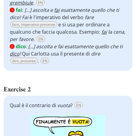
grembiule
.
EN
fai
:
[…] ascolta e
fai
esattamente quello che ti
5
dico! Fai
è l'imperativo del verbo
fare
e si usa per ordinare a
fare, imperativo presente
qualcuno che faccia qualcosa. Esempio:
fai
la cena,
per favore.
EN
dico
:
[…] ascolta e fai esattamente quello che ti
6
dico
!
Qui Carlotta usa il presente di
dire
.
dire, presente
EN
Exercise 2
Qual è il contrario di
vuota
?
EN