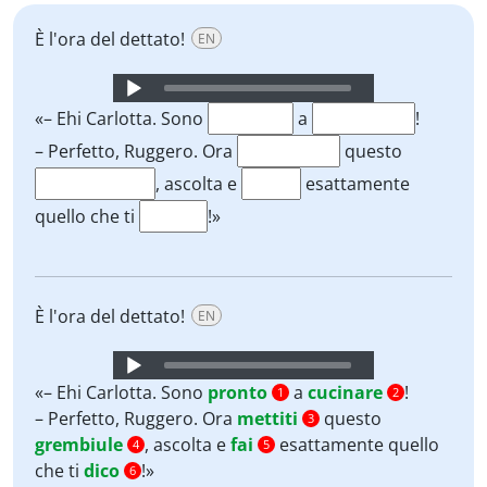
È l'ora del dettato!
EN
Audio
Player
«– Ehi Carlotta. Sono
a
!
– Perfetto, Ruggero. Ora
questo
, ascolta e
esattamente
quello che ti
!»
È l'ora del dettato!
EN
Audio
Player
«– Ehi Carlotta. Sono
pronto
a
cucinare
!
1
2
– Perfetto, Ruggero. Ora
mettiti
questo
3
grembiule
, ascolta e
fai
esattamente quello
4
5
che ti
dico
!»
6