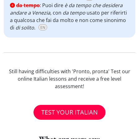
da tempo
:
Puoi dire
è
da tempo che desidera
4
andare a Venezia
, con
da tempo
usato per riferirti
a qualcosa che fai da molto e non come sinonimo
di
di solito
.
EN
Still having difficulties with 'Pronto, pronta' Test our
online Italian lessons and receive a free level
assessment!
TEST YOUR ITALIAN
What our users say: