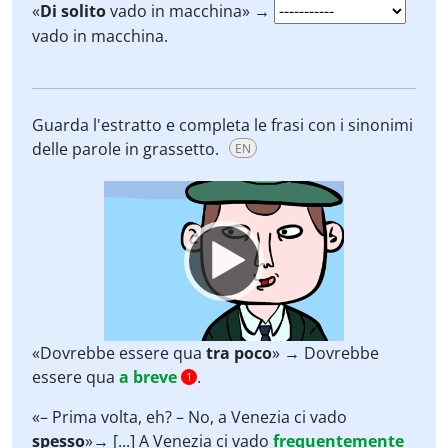
«
Di solito
vado in macchina» →
vado in macchina.
Guarda l'estratto e completa le frasi con i sinonimi
delle parole in grassetto.
EN
Video
Player
«Dovrebbe essere qua
tra poco
» → Dovrebbe
essere qua
a breve
.
1
«– Prima volta, eh? – No, a Venezia ci vado
spesso
»→ [...] A Venezia ci vado
frequentemente