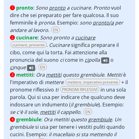
pronto
:
Sono
pronto
a cucinare. Pronto
vuol
1
dire che sei preparato per fare qualcosa. Il suo
femminile è
pronta
. Esempio:
sono
pronto/a
per
andare al lavoro.
EN
cucinare
:
Sono pronto a
cucinare
2
.
Cucinare
significa preparare il
cucinare, presente
cibo, come qui la torta. Fai attenzione alla
pronuncia del suono
ci
come in
ci
polla
o
ci
nque
.
EN
mettiti
:
Ora
mettiti
questo grembiule. Mettiti
è
3
l'imperativo di
mettere
+ il
mettere, imperativo presente
pronome riflessivo
ti
in una sola
PRONOMI RIFLESSIVI
parola. Qui si usa per indicare che qualcuno deve
indossare un indumento (
il grembiule
). Esempio:
se c'è il sole,
mettiti
il cappello.
EN
grembiule
:
Ora mettiti questo
grembiule
. Un
4
grembiule
si usa per tenere i vestiti puliti quando
cucini. Esempio:
il macellaio si sta mettendo il