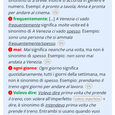
sinonimo di
a breve
. Inoltre si accorda in genere e
numero. Esempi:
è pronto a tavola; Anna è pronta
per andare al cinema.
EN
frequentemente
:
[...]
A Venezia ci vado
2
frequentemente
significa
molte volte
ed è
sinonimo di
A Venezia ci vado
spesso
. Esempio:
sono una persona che si ammala
frequentemente/spesso
.
EN
mai
:
Mai
significa
neanche una volta
, ma non è
2
sinonimo di
spesso
. Esempio:
non sono mai
andata a Venezia.
EN
ogni giorno
:
Ogni giorno
significa
2
quotidianamente
, tutti i giorni della settimana, ma
non è sinonimo di
spesso
. Esempio:
prendiamo il
treno ogni giorno per andare al lavoro.
EN
Volevo dire
:
Volevo dire
prima volta che prende
3
il treno,
con
volere
all'imperfetto
+
volere, imperfetto
dire,
è sinonimo di
intendevo
prima volta che
prende il treno.
Entrambi si usano quando vuoi