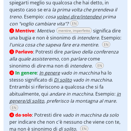
spiegarti meglio su qualcosa che hai detto, in
questo caso se era
la prima volta che prendeva il
treno
. Esempio:
cosa
volevi dire/intendevi
prima
con "voglio cambiare vita"?
EN
Mentivo
:
Mentivo
significa dire
mentire, imperfetto
3
una bugia e non è sinonimo di
intendere
. Esempio:
l'unica cosa che sapeva fare era mentire
.
EN
Parlavo
:
Potresti dire
parlavo della conferenza
3
alla quale assisteremo
, con
parlare
come
sinonimo di
dire
ma non di
intendere
.
EN
In genere
:
In genere
vado in macchina
ha lo
4
stesso significato di
Di solito
vado in macchina
.
Entrambi si riferiscono a qualcosa che si fa
abitualmente, qui
andare in macchina
. Esempio:
in
genere/di solito
, preferisco la montagna al mare.
EN
da solo
:
Potresti dire
vado in macchina da solo
4
per indicare che non c'è nessuno che viene con te,
ma non è sinonimo di
di solito
.
EN