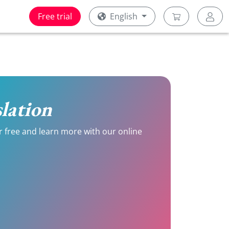
Free trial
English
slation
for free and learn more with our online