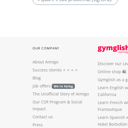
OUR COMPANY
About Aimigo
Discover our Le
Success stories
⭐️ ⭐️ ⭐️ ⭐️
Online shop 🛍
Blog
Gymglish as a gi
Job offers
We're hiring
Learn English 
The Unofficial Story of Aimigo
California
Our CSR Program
&
Social
Learn French w
Impact
Frantastique
Contact us
Learn Spanish 
Hotel Borbollón
Press