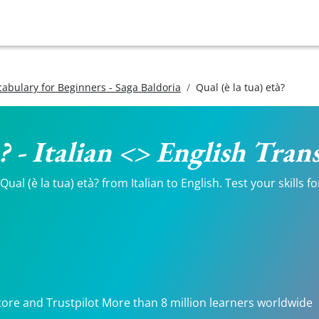
ocabulary for Beginners - Saga Baldoria
Qual (è la tua) età?
à? - Italian <> English Tran
al (è la tua) età? from Italian to English. Test your skills 
tore and Trustpilot More than 8 million learners worldwide