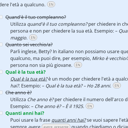
edere l'età a qualcuno.
EN
Quand'è il tuo compleanno?
Utilizza
quand'è il tuo compleanno?
per chiedere in c
persona e non per chiedere la sua età. Esempio: –
Quan
maggio.
EN
Quanto sei vecchio/a?
Parli inglese, Betty? In italiano non possiamo usare qu
qualcuno, ma puoi dire, per esempio,
Mirko è vecchio
persona non sia più giovane.
EN
Qual è la tua età?
Qual è la tua età?
è un modo per chiedere l'età a qual
hai?
. Esempio: –
Qual è la tua età? – Ho 28 anni.
EN
Che anno è?
Utilizza
Che anno è?
per chiedere il numero dell'arco di
Esempio: –
Che anno è? – È il 1925.
EN
Quanti anni hai?
Puoi usare la frase
quanti anni hai?
se vuoi sapere l'et
sempre
avere
quando chiediamo o diciam
avere, presente