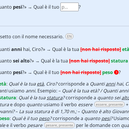
uanto
pesi
?» → Qual è il tuo
?
ssetto con il nome necessario.
EN
uanti
anni
hai, Ciro?» → Qual è la tua
[non hai risposto]
et
uanto
sei alto
?» → Qual è la tua
[non hai risposto]
statura
uanto
pesi
?» → Qual è il tuo
[non hai risposto]
peso
?
3
età
:
Qual è la tua
età
, Ciro?
corrisponde a
Quanti
anni
hai, C
anti
usiamo
anni.
Esempio: –
Qual è la tua età? / Quanti anni
statura
:
Qual è la tua
statura
?
corrisponde a
quanto sei
alt
atura
e dopo
quanto
usiamo il verbo
essere
essere, presente
ovanni?
–
La sua statura è di 1,70 m.;
–
Quanto è alto Giovan
peso
:
Qual è il tuo
peso
?
corrisponde a
quanto
pesi
?
Usiamo
ale
e il verbo
pesare
per le domande con
qua
pesare, presente