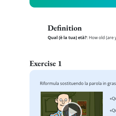
Definition
Qual (è la tua) età?
:
How old (are 
Exercise 1
Riformula sostituendo la parola in gra
Video
«Q
Player
«Q