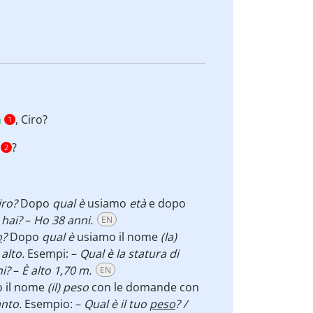
à
, Ciro?
1
?
2
iro?
Dopo
qual è
usiamo
età
e dopo
 hai?
–
Ho 38 anni.
EN
o
?
Dopo
qual è
usiamo il nome
(la)
+
alto.
Esempi: –
Qual è la statura di
ni?
–
È alto 1,70 m.
EN
 il nome
(il)
peso
con le domande con
nto.
Esempio: –
Qual è il tuo
peso
? /