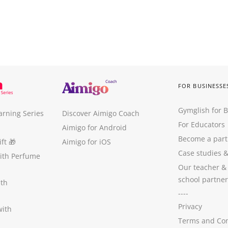
FOR BUSINESSE
Gymglish for 
arning Series
Discover Aimigo Coach
For Educators
Aimigo for Android
Become a part
ft
🎁
Aimigo for iOS
Case studies
with Perfume
Our teacher &
school partner
ith
----
Privacy
with
Terms and Con