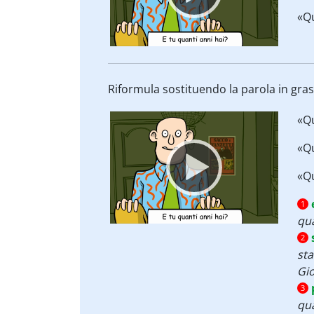
«Q
Riformula sostituendo la parola in gra
Video
«Q
Player
«Q
«Q
1
qu
2
st
Gi
3
qu