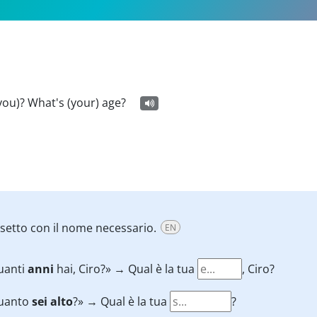
you)? What's (your) age?
ssetto con il nome necessario.
EN
uanti
anni
hai, Ciro?» → Qual è la tua
, Ciro?
uanto
sei alto
?» → Qual è la tua
?