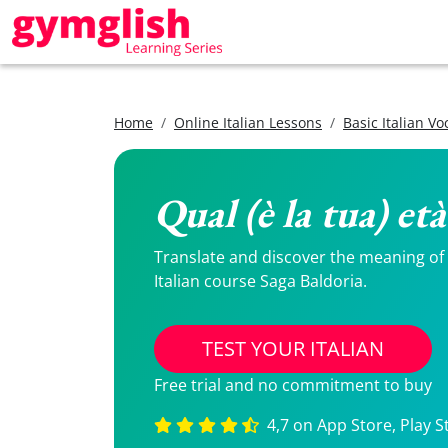
Home
Online Italian Lessons
Basic Italian V
Qual (è la tua) et
Translate and discover the meaning of Qu
Italian course Saga Baldoria.
TEST YOUR ITALIAN
Free trial and no commitment to buy
4,7 on App Store, Play S