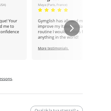
USA)
Maya (Paris, France)
que! Your
Gymglish has allowed me to
d me to
improve my Italian. A daily
confidence
routine I wouldn't miss for
anything in the world!
More testimonials.
lessons
.
Qual (è la tua stanza)? »