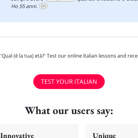
Ho 55 anni.
EN
th 'Qual (è la tua) età?' Test our online Italian lessons and rec
TEST YOUR ITALIAN
What our users say:
Innovative
Unique