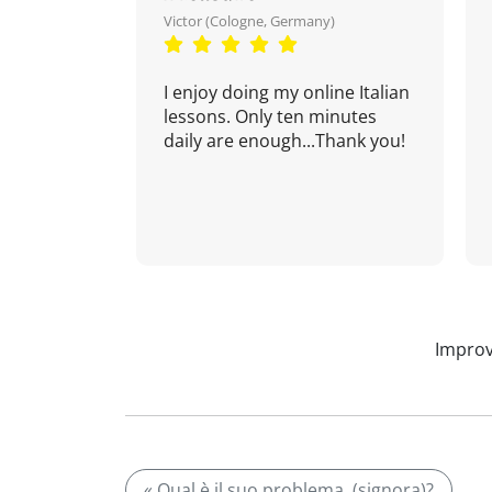
Victor (Cologne, Germany)
I enjoy doing my online Italian
lessons. Only ten minutes
daily are enough...Thank you!
Improv
« Qual è il suo problema, (signora)?