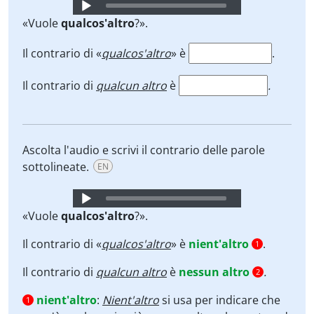
Audio
Player
«Vuole
qualcos'altro
?».
Il contrario di «
qualcos'altro
» è
.
Il contrario di
qualcun altro
è
.
Ascolta l'audio e scrivi il contrario delle parole
sottolineate.
EN
Audio
Player
«Vuole
qualcos'altro
?».
Il contrario di «
qualcos'altro
» è
nient'altro
.
1
Il contrario di
qualcun altro
è
nessun altro
.
2
nient'altro
:
Nient'altro
si usa per indicare che
1