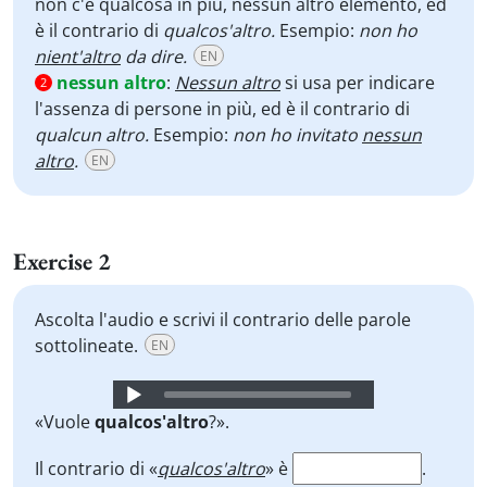
non c'è qualcosa in più, nessun altro elemento, ed
è il contrario di
qualcos'altro.
Esempio:
non ho
nient'altro
da dire.
EN
nessun altro
:
Nessun altro
si usa per indicare
2
l'assenza di persone in più, ed è il contrario di
qualcun altro.
Esempio:
non ho invitato
nessun
altro
.
EN
Exercise 2
Ascolta l'audio e scrivi il contrario delle parole
sottolineate.
EN
Audio
Player
«Vuole
qualcos'altro
?».
Il contrario di «
qualcos'altro
» è
.