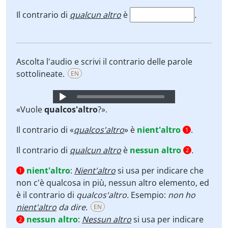
Il contrario di
qualcun altro
è
.
Ascolta l'audio e scrivi il contrario delle parole
sottolineate.
EN
Audio
Player
«Vuole
qualcos'altro
?».
Il contrario di «
qualcos'altro
» è
nient'altro
.
1
Il contrario di
qualcun altro
è
nessun altro
.
2
nient'altro
:
Nient'altro
si usa per indicare che
1
non c'è qualcosa in più, nessun altro elemento, ed
è il contrario di
qualcos'altro.
Esempio:
non ho
nient'altro
da dire.
EN
nessun altro
:
Nessun altro
si usa per indicare
2