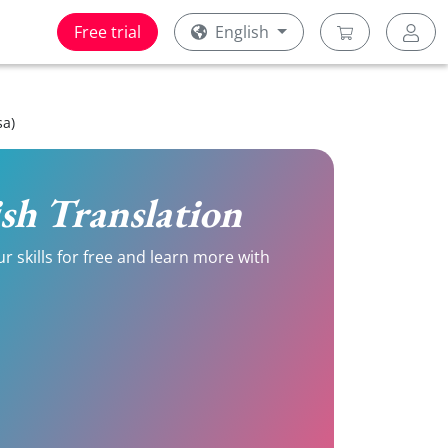
Free trial
English
sa)
lish Translation
r skills for free and learn more with