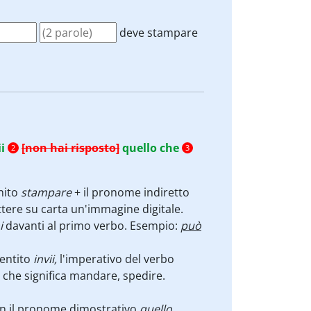
deve stampare
i
[non hai risposto]
quello che
2
3
inito
stampare
+ il pronome indiretto
ttere su carta un'immagine digitale.
i
davanti al primo verbo. Esempio:
può
sentito
invii,
l'imperativo del verbo
 che significa mandare, spedire.
n il pronome dimostrativo
quello