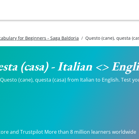
ocabulary for Beginners - Saga Baldoria
Questo (cane), questa (ca
sta (casa) - Italian <> Eng
uesto (cane), questa (casa) from Italian to English. Test you
.
tore and Trustpilot More than 8 million learners worldwide