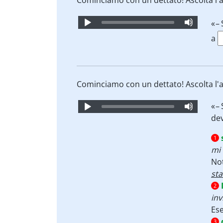
Cominciamo con un dettato! Ascolta l'a
Audio
«
–
Player
a
Cominciamo con un dettato! Ascolta l'a
Audio
«
–
Player
de
1
mi
Not
st
2
inv
Es
3