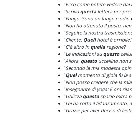
"
Ecco come potete vedere dai
"
Scrivo
questa
lettera per pres
"
Fungo: Sono un fungo e odio
"
Non ho ottenuto il posto, n
"
Seguite la nostra trasmission
"
Cliente:
Quell
'hotel è orribile.
"
C'è altro in
quella
regione?
"
"
Le indicazioni su
questo
cellu
"
Allora,
questo
uccellino non s
"
Secondo la mia modesta opin
"
Quel
momento di gioia fu la sci
"
Non posso credere che la mi
"
Insegnante di yoga: E ora rila
"
Utilizza
questo
spazio extra pe
"
Lei ha rotto il fidanzamento,
"
Grazie per aver deciso di fest