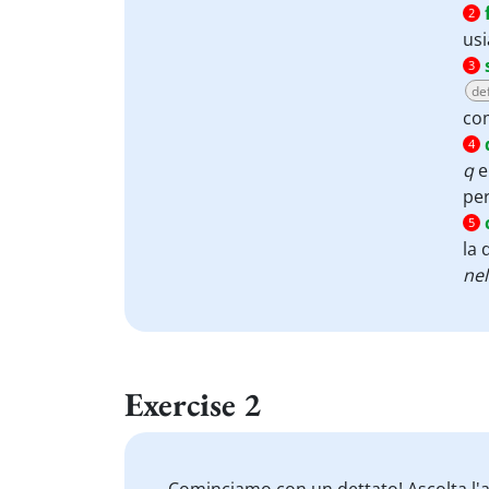
2
usi
3
def
com
4
q
e
per
5
la 
nel
Exercise 2