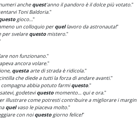
 numeri anche
quest
'anno il pandoro è il dolce più votato.
"
entarvi Toni Baldoria.
"
questo
gioco…
"
emmeno un colloquio per
quel
lavoro da astronauta!
"
e per svelare
questo
mistero.
"
"
lare non funzionano.
"
apeva ancora volare.
"
ione,
questa
arte di strada è ridicola.
"
ntilla che diede a tutti la forza di andare avanti.
"
a compagna abbia potuto farmi
questo
.
"
ssatevi, godetevi
questo
momento... qui e ora.
"
r illustrare come potresti contribuire a migliorare i margini 
 ma
quel
vaso le piaceva molto.
"
eggiare con noi
questo
giorno felice!
"