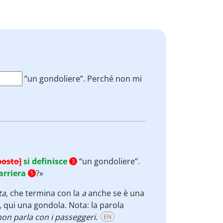
“un gondoliere”. Perché non mi
posto]
si definisce
“un gondoliere”.
3
arriera
?»
5
ta,
che termina con la
a
anche se è una
 qui una gondola. Nota: la parola
 non parla con i passeggeri.
EN