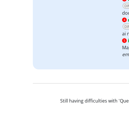
DI
do
4
DI
ai 
5
Mag
ema
Still having difficulties with 'Q