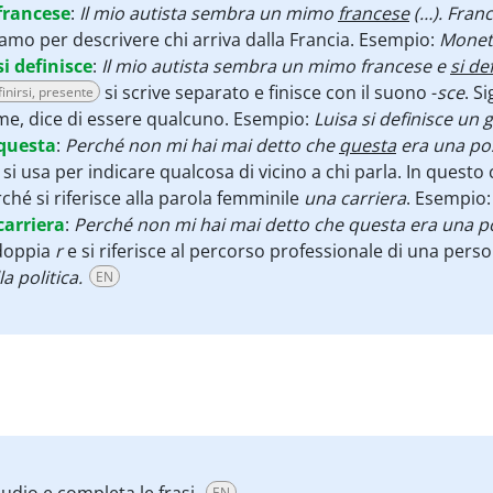
francese
:
Il mio autista sembra un mimo
francese
(…). Fran
amo per descrivere chi arriva dalla Francia. Esempio:
Monet 
si definisce
:
Il mio autista sembra un mimo francese e
si de
si scrive separato e finisce con il suono -
sce
. S
inirsi, presente
e, dice di essere qualcuno. Esempio:
Luisa si definisce un
questa
:
Perché non mi hai mai detto che
questa
era una pos
 si usa per indicare qualcosa di vicino a chi parla. In quest
ché si riferisce alla parola femminile
una carriera
. Esempio
carriera
:
Perché non mi hai mai detto che questa era una p
doppia
r
e si riferisce al percorso professionale di una per
la politica.
EN
EN