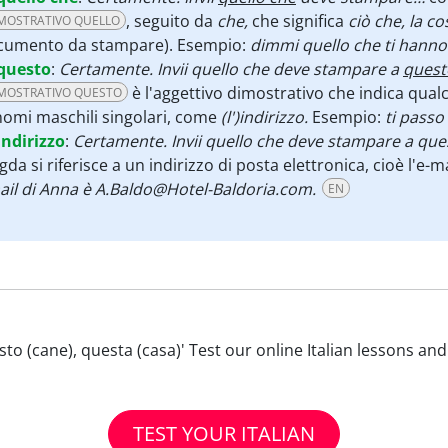
, seguito da
che,
che significa
ciò che, la c
MOSTRATIVO QUELLO
cumento da stampare). Esempio:
dimmi quello che ti hanno
questo
:
Certamente. Invii quello che deve stampare a
quest
è l'aggettivo dimostrativo che indica qualco
MOSTRATIVO QUESTO
nomi maschili singolari, come
(l')indirizzo.
Esempio:
ti passo
indirizzo
:
Certamente. Invii quello che deve stampare a qu
da si riferisce a un indirizzo di posta elettronica, cioè l'e-
il di Anna è A.Baldo@Hotel-Baldoria.com.
EN
uesto (cane), questa (casa)' Test our online Italian lessons an
TEST YOUR ITALIAN