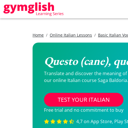
Home
Online Italian Lessons
Basic Italian V
Questo (cane), que
Translate and discover the meaning of Q
our online Italian course Saga Baldoria
TEST YOUR ITALIAN
Free trial and no commitment to buy
4,7 on App Store, Play S