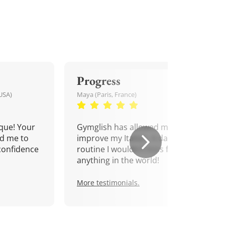
Progress
USA)
Maya (Paris, France)
que! Your
Gymglish has allowed me to
d me to
improve my Italian. A daily
confidence
routine I wouldn't miss for
anything in the world!
More testimonials.