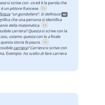
cese
si scrive con
-ce
ed è la parola che
è un pittore francese.
EN
finisce
“un gondoliere”. Si definisce
ignifica che una persona si identifica
 genio della matematica.
EN
sibile carriera? Questa
si scrive con la
o caso, usiamo
questa
con la
a
finale
:
questa storia fa paura.
EN
ossibile
carriera
? Carriera
si scrive con
sona. Esempio:
ho scelto di fare carriera