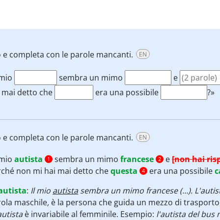
o e completa con le parole mancanti.
EN
 mio
sembra un mimo
e
 mai detto che
era una possibile
?»
o e completa con le parole mancanti.
EN
 mio
autista
sembra un mimo
francese
e
[non hai ris
1
2
rché non mi hai mai detto che
questa
era una possibile
c
4
autista
:
Il mio
autista
sembra un mimo francese (…). L'autis
ola maschile
,
è la persona che guida un mezzo di trasporto,
)autista
è invariabile al femminile. Esempio:
l'autista del bus