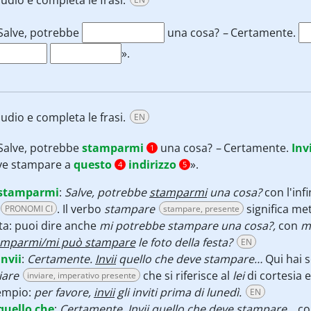
udio e completa le frasi.
Salve, potrebbe
una cosa?
–
Certamente.
».
udio e completa le frasi.
EN
Salve, potrebbe
stamparmi
una cosa?
–
Certamente.
Invi
1
ve stampare a
questo
indirizzo
».
4
5
stamparmi
:
Salve, potrebbe
stamparmi
una cosa?
con l'inf
. Il verbo
stampare
significa me
PRONOMI CI
stampare, presente
a: puoi dire anche
mi potrebbe stampare una cosa?,
con
m
amparmi/mi può stampare
le foto della festa?
EN
Invii
:
Certamente.
Invii
quello che deve stampare…
Qui hai 
iare
che si riferisce al
lei
di cortesia
e
inviare, imperativo presente
empio:
per favore,
invii
gli inviti prima di lunedì.
EN
quello che
:
Certamente. Invii
quello che
deve stampare…
co