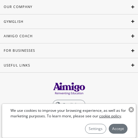
OUR COMPANY
GYMGLISH
AIMIGO COACH
FOR BUSINESSES
USEFUL LINKS
English
We use cookies to improve your browsing experience, as well as for
marketing purposes. To learn more, please see our
cookie policy
.
©Aimigo 2026
Settings
Accept