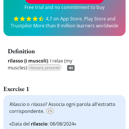
Free trial and no commitment to buy
4,7 on App Store, Play Store and
Trustpilot More than 8 million learners worldwide
Definition
rilasso (i muscoli)
:
I relax (my
muscles)
rilassare, presente
Exercise 1
Rilascio
o
rilasso
? Associa ogni parola all'estratto
corrispondente.
EN
«Data del
rilascio
: 08/08/2024»