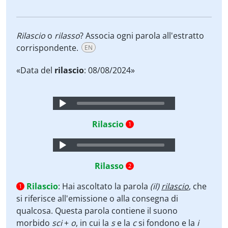
Rilascio
o
rilasso
? Associa ogni parola all'estratto
corrispondente.
EN
«Data del
rilascio
: 08/08/2024»
Audio
Player
Rilascio
1
Audio
Player
Rilasso
2
Rilascio
:
Hai ascoltato la parola
(il)
rilascio
, che
1
si riferisce all'emissione o alla consegna di
qualcosa. Questa parola contiene il suono
morbido
sci
+
o
, in cui la
s
e la
c
si fondono e la
i