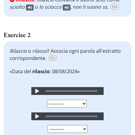
sciolto
o
lo sciocco
, non il suono
ss.
EN
Exercise 2
Rilascio
o
rilasso
? Associa ogni parola all'estratto
corrispondente.
EN
«Data del
rilascio
: 08/08/2024»
Audio
Player
Audio
Player