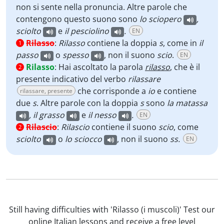
non si sente nella pronuncia. Altre parole che
contengono questo suono sono
lo sciopero
,
sciolto
e
il pesciolino
.
EN
Rilasso
:
Rilasso
contiene la doppia
s
, come in
il
1
passo
o
spesso
, non il suono
scio
.
EN
Rilasso
:
Hai ascoltato la parola
rilasso
, che è il
2
presente indicativo del verbo
rilassare
che corrisponde a
io
e contiene
rilassare, presente
due
s
. Altre parole con la doppia
s
sono
la matassa
, il grasso
e
il nesso
.
EN
Rilascio
:
Rilascio
contiene il suono
scio
, come
2
sciolto
o
lo sciocco
, non il suono
ss.
EN
Still having difficulties with 'Rilasso (i muscoli)' Test our
online Italian lessons and receive a free level