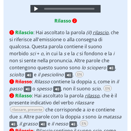
Audio
Player
Rilasso
2
Rilascio
:
Hai ascoltato la parola
(il)
rilascio
, che
1
si riferisce all'emissione o alla consegna di
qualcosa. Questa parola contiene il suono
morbido
sci
+
o
, in cui la
s
e la
c
si fondono e la
i
non si sente nella pronuncia. Altre parole che
contengono questo suono sono
lo sciopero
,
sciolto
e
il pesciolino
.
EN
Rilasso
:
Rilasso
contiene la doppia
s
, come in
il
1
passo
o
spesso
, non il suono
scio
.
EN
Rilasso
:
Hai ascoltato la parola
rilasso
, che è il
2
presente indicativo del verbo
rilassare
che corrisponde a
io
e contiene
rilassare, presente
due
s
. Altre parole con la doppia
s
sono
la matassa
, il grasso
e
il nesso
.
EN
Rilascio
:
Rilascio
contiene il suono
scio
, come
2