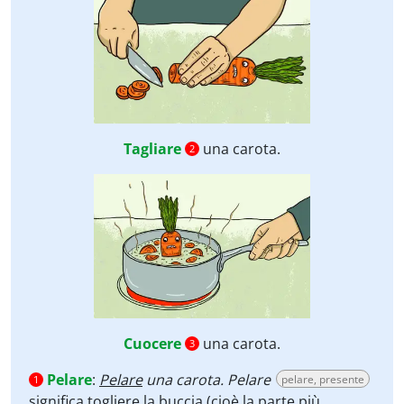
Tagliare
una carota.
2
Cuocere
una carota.
3
Pelare
:
Pelare
una carota. Pelare
pelare, presente
1
significa togliere la buccia (cioè la parte più