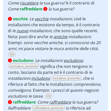
Come
riscaldare
la tua guerra?
è il contrario di
Come
raffreddare
la tua guerra?
3
vecchie
:
Le
vecchie
installazioni
,
cioè le
1
installazioni che esistono da tempo, è il contrario
di
le
nuove
installazioni,
che sono quelle recenti.
Nota: puoi dire anche
le
antiche
installazioni.
Esempi:
sono vecchie amiche, si conoscono da 20
anni; mi piace visitare le mura antiche delle città.
EN
escludono
:
Le installazioni
escludono
2
significa che non tengono in
escludere, presente
conto, lasciano da parte ed è il contrario di
le
installazioni
includono
, che si
includere, presente
riferisce al fatto che le installazioni
comprendono,
coinvolgono.
Esempio:
i prezzi di questo negozio
escludono le tasse.
EN
raffreddare
:
Come
raffreddare
la tua guerra?
3
Raffreddare
si riferisce ad
raffreddare, presente