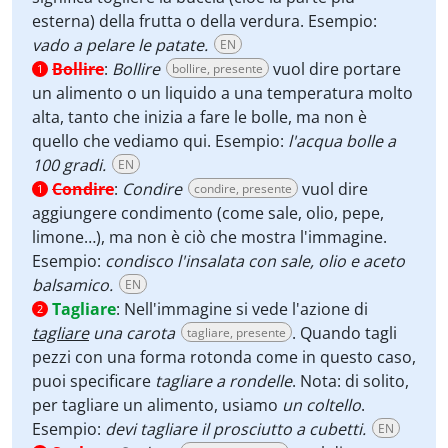
esterna) della frutta o della verdura.
Esempio:
vado a pelare le patate.
EN
Bollire
:
Bollire
vuol dire portare
bollire, presente
1
un alimento o un liquido a una temperatura molto
alta, tanto che inizia a fare le bolle, ma non è
quello che vediamo qui. Esempio:
l'acqua bolle a
100 gradi.
EN
Condire
:
Condire
vuol dire
condire, presente
1
aggiungere condimento (come sale, olio, pepe,
limone…), ma non è ciò che mostra l'immagine.
Esempio:
condisco l'insalata con sale, olio e aceto
balsamico.
EN
Tagliare
:
Nell'immagine si vede l'azione di
2
tagliare
una carota
. Quando tagli
tagliare, presente
pezzi con una forma rotonda come in questo caso,
puoi specificare
tagliare a rondelle
. Nota: di solito,
per tagliare un alimento, usiamo
un coltello
.
Esempio:
devi tagliare il prosciutto a cubetti.
EN