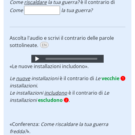
Come
riscaldare
la tua guerra?
è il contrario di
Come
la tua guerra?
Ascolta l'audio e scrivi il contrario delle parole
sottolineate.
EN
Audio
Player
«Le nuove installazioni includono».
Le
nuove
installazioni
è il contrario di
Le
vecchie
1
installazioni.
Le installazioni
includono
è il contrario di
Le
installazioni
escludono
.
2
«Conferenza:
Come riscaldare la tua guerra
fredda?
».