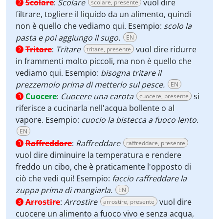
Scolare
:
Scolare
vuol dire
scolare, presente
2
filtrare, togliere il liquido da un alimento, quindi
non è quello che vediamo qui. Esempio:
scolo la
pasta e poi aggiungo il sugo.
EN
Tritare
:
Tritare
vuol dire ridurre
tritare, presente
2
in frammenti molto piccoli, ma non è quello che
vediamo qui. Esempio:
bisogna tritare il
prezzemolo prima di metterlo sul pesce.
EN
Cuocere
:
Cuocere
una carota
si
cuocere, presente
3
riferisce a cucinarla nell'acqua bollente o al
vapore. Esempio:
cuocio la bistecca a fuoco lento.
EN
Raffreddare
:
Raffreddare
raffreddare, presente
3
vuol dire diminuire la temperatura e rendere
freddo un cibo, che è praticamente l'opposto di
ciò che vedi qui! Esempio:
faccio raffreddare la
zuppa prima di mangiarla.
EN
Arrostire
:
Arrostire
vuol dire
arrostire, presente
3
cuocere un alimento a fuoco vivo e senza acqua,