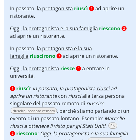
In passato,
la protagonista
riuscì
ad aprire un
1
ristorante.
Oggi,
la protagonista e la sua famiglia
riescono
2
ad aprire un ristorante.
In passato,
la protagonista e la sua
famiglia
riuscirono
ad aprire un ristorante.
3
Oggi,
la protagonista
riesce
a entrare in
4
università.
riuscì
:
In passato, la protagonista
riuscì
ad
1
aprire un ristorante
con
riuscì
alla terza persona
singolare del passato remoto di
riuscire
,
perché stiamo parlando di un
riuscire, passato remoto
evento di un passato lontano. Esempio:
Marcello
riuscì a ottenere il visto per gli Stati Uniti.
EN
riescono
:
Oggi, la protagonista e la sua famiglia
2