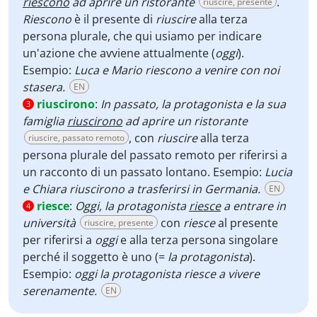
riescono
ad aprire un ristorante
.
riuscire, presente
Riescono
è il presente di
riuscire
alla terza
persona plurale, che qui usiamo per indicare
un'azione che avviene attualmente (
oggi
).
Esempio:
Luca e Mario riescono a venire con noi
stasera.
EN
riuscirono
:
In passato, la protagonista e la sua
3
famiglia
riuscirono
ad aprire un ristorante
, con
riuscire
alla terza
riuscire, passato remoto
persona plurale del passato remoto per riferirsi a
un racconto di un passato lontano. Esempio:
Lucia
e Chiara riuscirono a trasferirsi in Germania.
EN
riesce
:
Oggi, la protagonista
riesce
a entrare in
4
università
con
riesce
al presente
riuscire, presente
per riferirsi a
oggi
e alla terza persona singolare
perché il soggetto è uno (=
la protagonista
).
Esempio:
oggi la protagonista riesce a vivere
serenamente.
EN