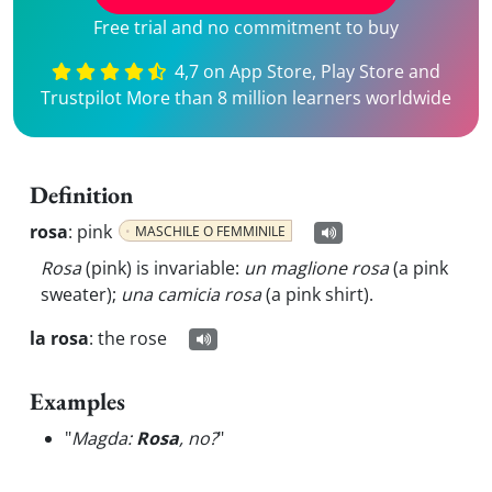
Free trial and no commitment to buy
4,7 on App Store, Play Store and
Trustpilot More than 8 million learners worldwide
Definition
rosa
:
pink
MASCHILE O FEMMINILE
Rosa
(pink) is invariable:
un maglione rosa
(a pink
sweater);
una camicia rosa
(a pink shirt).
la rosa
:
the rose
Examples
"
Magda:
Rosa
, no?
"