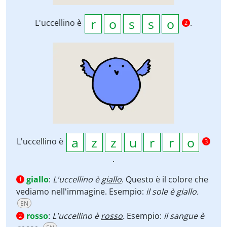
L'uccellino è
.
2
L'uccellino è
3
.
giallo
:
L'uccellino è
giallo
. Questo è il colore che
1
vediamo nell'immagine. Esempio:
il sole è giallo.
EN
rosso
:
L'uccellino è
rosso
.
Esempio:
il sangue è
2