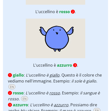
L'uccellino è
rosso
.
2
L'uccellino è
azzurro
.
3
giallo
:
L'uccellino è
giallo
. Questo è il colore che
1
vediamo nell'immagine. Esempio:
il sole è giallo.
EN
rosso
:
L'uccellino è
rosso
.
Esempio:
il sangue è
2
rosso.
EN
azzurro
:
L'uccellino è
azzurro
.
Possiamo dire
3
anche
blu chiaro.
Esempio:
il mare è azzurro.
EN