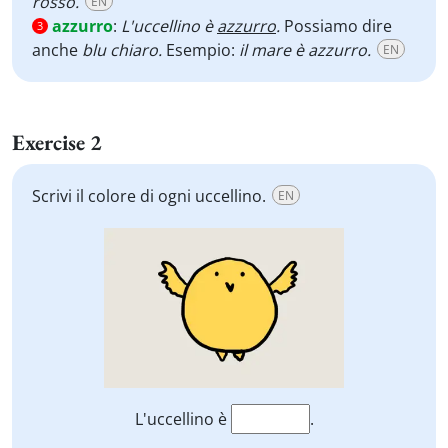
rosso.
EN
azzurro
:
L'uccellino è
azzurro
.
Possiamo dire
3
anche
blu chiaro.
Esempio:
il mare è azzurro.
EN
Exercise 2
Scrivi il colore di ogni uccellino.
EN
L'uccellino è
.