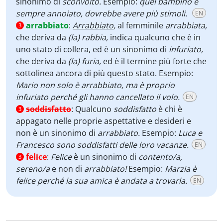
sinonimo di
sconvolto.
Esempio:
quel bambino è
sempre annoiato, dovrebbe avere più stimoli.
EN
arrabbiato
:
Arrabbiato
,
al femminile
arrabbiata,
3
che deriva da
(la) rabbia,
indica qualcuno che è in
uno stato di collera, ed è un sinonimo di
infuriato,
che deriva da
(la) furia,
ed è il termine più forte che
sottolinea ancora di più questo stato. Esempio:
Mario non solo è arrabbiato, ma è proprio
infuriato perché gli hanno cancellato il volo.
EN
soddisfatto
:
Qualcuno
soddisfatto
è chi è
3
appagato nelle proprie aspettative e desideri e
non è un sinonimo di
arrabbiato.
Esempio:
Luca e
Francesco sono soddisfatti delle loro vacanze.
EN
felice
:
Felice
è un sinonimo di
contento/a,
3
sereno/a
e non di
arrabbiato!
Esempio:
Marzia è
felice perché la sua amica è andata a trovarla.
EN