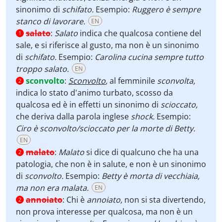
sinonimo di
schifato.
Esempio:
Ruggero è sempre
stanco di lavorare.
EN
salato
:
Salato
indica che qualcosa contiene del
1
sale, e si riferisce al gusto, ma non è un sinonimo
di
schifato.
Esempio:
Carolina cucina sempre tutto
troppo salato.
EN
sconvolto
:
Sconvolto
,
al femminile
sconvolta,
2
indica lo stato d'animo turbato, scosso da
qualcosa ed è in effetti un sinonimo di
scioccato,
che deriva dalla parola inglese
shock.
Esempio:
Ciro è sconvolto/scioccato per la morte di Betty.
EN
malato
:
Malato
si dice di qualcuno che ha una
2
patologia, che non è in salute, e non è un sinonimo
di
sconvolto.
Esempio:
Betty è morta di vecchiaia,
ma non era malata.
EN
annoiato
:
Chi è
annoiato,
non si sta divertendo,
2
non prova interesse per qualcosa, ma non è un