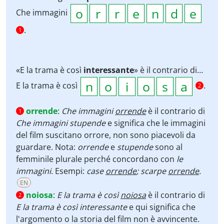
Che immagini
.
1
«E la trama è così
interessante
» è il contrario di…
E la trama è così
.
2
orrende
:
Che immagini
orrende
è il contrario di
1
Che immagini stupende
e significa che le immagini
del film suscitano orrore, non sono piacevoli da
guardare. Nota:
orrende
e
stupende
sono al
femminile plurale perché concordano con
le
immagini
. Esempi:
case
orrende
; scarpe
orrende
.
EN
noiosa
:
E la trama è così
noiosa
è il contrario di
2
E la trama è così interessante
e qui significa che
l'argomento o la storia del film non è avvincente.