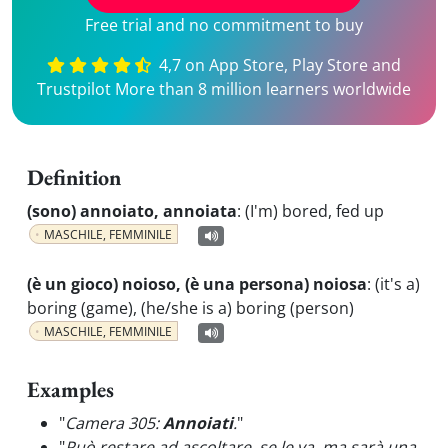
Free trial and no commitment to buy
4,7 on App Store, Play Store and
Trustpilot More than 8 million learners worldwide
Definition
(sono) annoiato, annoiata
:
(I'm) bored, fed up
MASCHILE, FEMMINILE
(è un gioco) noioso, (è una persona) noiosa
:
(it's a)
boring (game), (he/she is a) boring (person)
MASCHILE, FEMMINILE
Examples
"
Camera 305:
Annoiati
.
"
"
Può restare ad ascoltare, se le va, ma sarà una