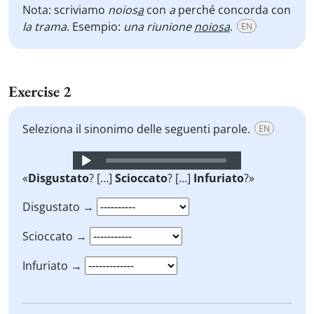
Nota: scriviamo
noios
a
con
a
perché concorda con
la trama
. Esempio:
una riunione
noiosa
.
EN
Exercise 2
Seleziona il sinonimo delle seguenti parole.
EN
Audio
Player
«
Disgustato
? […]
Scioccato
? […]
Infuriato
?»
Disgustato →
Scioccato →
Infuriato →