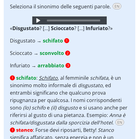
Seleziona il sinonimo delle seguenti parole.
EN
Audio
Player
«
Disgustato
? […]
Scioccato
? […]
Infuriato
?»
Disgustato →
schifato
1
Scioccato →
sconvolto
2
Infuriato →
arrabbiato
3
schifato
:
Schifato
,
al femminile
schifata,
è un
1
sinonimo molto informale di
disgustato,
ed
entrambi significano che qualcuno prova
ripugnanza per qualcosa. I nomi corrispondenti
sono
(lo) schifo
e
(il) disgusto
e si usano anche per
riferirsi al gusto di una pietanza. Esempio:
Anna è
schifata/disgustata dalla sporcizia dell'hotel.
EN
stanco
:
Forse devi riposarti, Betty!
Stanco
1
significa affaticato, senza energia e non è un