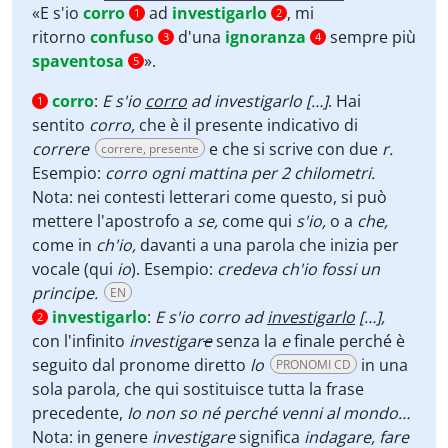
Player
«E s'io
corro
ad
investigarlo
, mi
1
2
ritorno
confuso
d'una
ignoranza
sempre più
3
4
spaventosa
».
5
corro
:
E s'io
corro
ad investigarlo […]
. Hai
1
sentito
corro,
che è il presente indicativo di
correre
e che si scrive con due
r.
correre, presente
Esempio:
corro ogni mattina per 2 chilometri.
Nota: nei contesti letterari come questo, si può
mettere l'apostrofo a
se,
come qui
s'io,
o a
che,
come in
ch'io,
davanti a una parola che inizia per
vocale (qui
io
). Esempio:
credeva ch'io fossi un
principe.
EN
investigarlo
:
E s'io corro ad
investigarlo
[…],
2
con l'infinito
investigar
e
senza la
e
finale perché è
seguito dal pronome diretto
lo
in una
PRONOMI CD
sola parola
,
che qui sostituisce tutta la frase
precedente,
Io non so né perché venni al mondo…
Nota: in genere
investigare
significa
indagare, fare