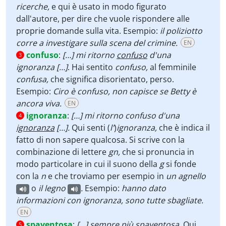
ricerche,
e qui è usato in modo figurato
dall'autore, per dire che vuole rispondere alle
proprie domande sulla vita. Esempio:
il poliziotto
corre a investigare sulla scena del crimine.
EN
confuso
:
[…] mi ritorno
confuso
d'una
3
ignoranza […]
. Hai sentito
confuso,
al femminile
confusa,
che significa disorientato, perso.
Esempio:
Ciro è confuso, non capisce se Betty è
ancora viva.
EN
ignoranza
:
[…] mi ritorno confuso d'una
4
ignoranza
[…].
Qui senti (
l'
)
ignoranza,
che è indica il
fatto di non sapere qualcosa. Si scrive con la
combinazione di lettere
gn,
che si pronuncia in
modo particolare in cui il suono della
g
si fonde
con la
n
e che troviamo per esempio in
un agnello
o
il legno
.
Esempio:
hanno dato
informazioni con ignoranza, sono tutte sbagliate.
EN
spaventosa
:
[…] sempre più
spaventosa
. Qui
5