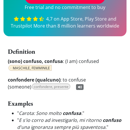
Free trial and no commitment to buy
4,7 on App Store, Play Store and
Trustpilot More than 8 million learners worldwide
Definition
(sono) confuso, confusa
:
(I am) confused
MASCHILE, FEMMINILE
confondere (qualcuno)
:
to confuse
(someone)
confondere, presente
Examples
"
Carota: Sono molto
confusa
.
"
"
E s'io corro ad investigarlo, mi ritorno
confuso
d'una ignoranza sempre più spaventosa.
"