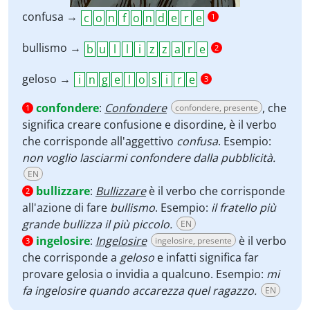
confusa →
1
bullismo →
2
geloso →
3
confondere
:
Confondere
, che
confondere, presente
1
significa creare confusione e disordine, è il verbo
che corrisponde all'aggettivo
confusa
. Esempio:
non voglio lasciarmi confondere dalla pubblicità.
EN
bullizzare
:
Bullizzare
è il verbo che corrisponde
2
all'azione di fare
bullismo
. Esempio:
il fratello più
grande bullizza il più piccolo.
EN
ingelosire
:
Ingelosire
è il verbo
ingelosire, presente
3
che corrisponde a
geloso
e infatti significa far
provare gelosia o invidia a qualcuno. Esempio:
mi
fa ingelosire quando accarezza quel ragazzo.
EN