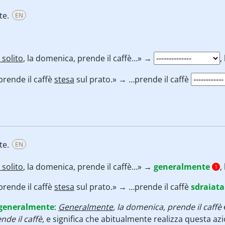
te.
EN
 solito
, la domenica, prende il caffè…» →
,
rende il caffè
stesa
sul prato.» →
…
prende il caffè
te.
EN
 solito
, la domenica, prende il caffè…» →
generalmente
,
1
rende il caffè
stesa
sul prato.» →
…
prende il caffè
sdraiata
generalmente
:
Generalmente
, la domenica, prende il caffè
nde il caffè,
e significa che abitualmente realizza questa a