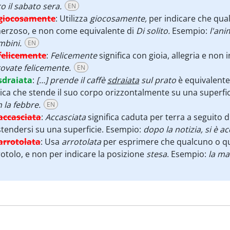
o il sabato sera.
EN
giocosamente
:
Utilizza
giocosamente,
per indicare che qua
herzoso, e non come equivalente di
Di solito.
Esempio:
l'ani
mbini.
EN
felicemente
:
Felicemente
significa con gioia, allegria e non
rovate felicemente.
EN
sdraiata
:
[…] prende il caffè
sdraiata
sul prato
è equivalent
ica che stende il suo corpo orizzontalmente su una superfi
 la febbre.
EN
accasciata
:
Accasciata
significa caduta per terra a seguito d
stendersi su una superficie. Esempio:
dopo la notizia, si è a
arrotolata
:
Usa
arrotolata
per esprimere che qualcuno o qu
rotolo, e non per indicare la posizione
stesa
. Esempio:
la ma