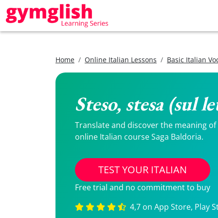
Home
Online Italian Lessons
Basic Italian V
Steso, stesa (sul 
Translate and discover the meaning of St
online Italian course Saga Baldoria.
TEST YOUR ITALIAN
Free trial and no commitment to buy
4,7 on App Store, Play S