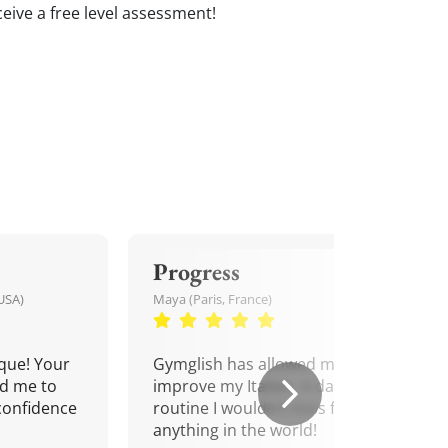
eceive a free level assessment!
Progress
USA)
Maya (Paris, France)
que! Your
Gymglish has allowed me to
d me to
improve my Italian. A daily
confidence
routine I wouldn't miss for
anything in the world!