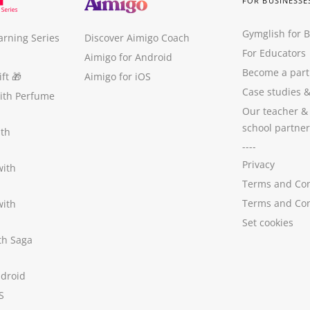
FOR BUSINESSE
Gymglish for 
arning Series
Discover Aimigo Coach
For Educators
Aimigo for Android
Become a part
ft
🎁
Aimigo for iOS
Case studies
with Perfume
Our teacher &
school partner
ith
----
Privacy
with
Terms and Con
Terms and Con
with
Set cookies
ith Saga
ndroid
S