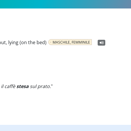
ut, lying (on the bed)
MASCHILE, FEMMINILE
il caffè
stesa
sul prato.
"