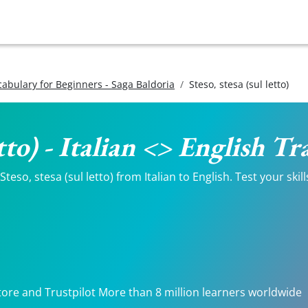
ocabulary for Beginners - Saga Baldoria
Steso, stesa (sul letto)
letto) - Italian <> English T
eso, stesa (sul letto) from Italian to English. Test your skil
tore and Trustpilot More than 8 million learners worldwide