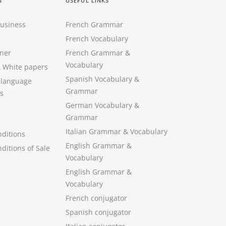
S
USEFUL LINKS
Business
French Grammar
French Vocabulary
ner
French Grammar &
Vocabulary
&
White papers
Spanish Vocabulary
&
 language
Grammar
s
German Vocabulary
&
Grammar
Italian Grammar
&
Vocabulary
ditions
English Grammar
&
ditions of Sale
Vocabulary
English Grammar &
Vocabulary
French conjugator
Spanish conjugator