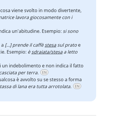
lcosa viene svolto in modo divertente,
matrice lavora giocosamente con i
 indica un'abitudine. Esempio:
si sono
e a
[…] prende il caffè
stesa
sul prato
e
cie. Esempio:
è
sdraiata/stesa
a letto
i un indebolimento e non indica il fatto
ccasciata per terra.
EN
alcosa è avvolto su se stesso a forma
tassa di lana era tutta arrotolata.
EN