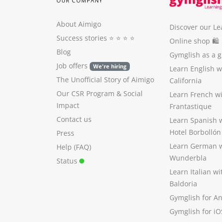
OUR COMPANY
About Aimigo
Discover our Le
Success stories
⭐️ ⭐️ ⭐️ ⭐️
Online shop 🛍
Blog
Gymglish as a gi
Job offers
We're hiring
Learn English 
The Unofficial Story of Aimigo
California
Our CSR Program
&
Social
Learn French w
Impact
Frantastique
Contact us
Learn Spanish 
Hotel Borbollón
Press
Learn German 
Help (FAQ)
Wunderbla
Status
Learn Italian w
Baldoria
Gymglish for A
Gymglish for iO