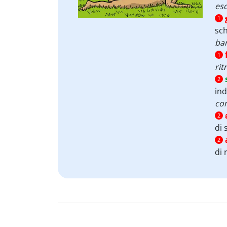
esc
1
sc
ba
1
rit
2
ind
con
2
di 
2
di 