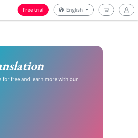
Free trial
English
ranslation
ls for free and learn more with our