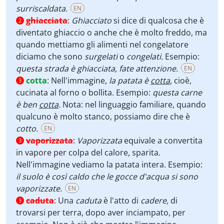
surriscaldata.
EN
ghiacciata
:
Ghiacciato
si dice di qualcosa che è
2
diventato ghiaccio o anche che è molto freddo, ma
quando mettiamo gli alimenti nel congelatore
diciamo che sono
surgelati
o
congelati.
Esempio:
questa strada è ghiacciata, fate attenzione.
EN
cotta
:
Nell'immagine,
la patata è
cotta
,
cioè,
3
cucinata al forno o bollita. Esempio:
questa carne
è ben
cotta
.
Nota: nel linguaggio familiare, quando
qualcuno è molto stanco, possiamo dire che è
cotto.
EN
vaporizzata
:
Vaporizzata
equivale a convertita
3
in vapore per colpa del calore, sparita.
Nell'immagine vediamo la patata intera. Esempio:
il suolo è così caldo che le gocce d'acqua si sono
vaporizzate.
EN
caduta
:
Una
caduta
è l'atto di
cadere,
di
3
trovarsi per terra, dopo aver inciampato, per