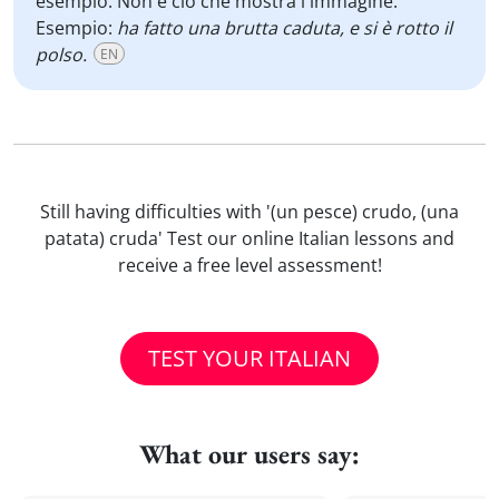
esempio. Non è ciò che mostra l'immagine.
Esempio:
ha fatto una brutta caduta, e si è rotto il
polso.
EN
Still having difficulties with '(un pesce) crudo, (una
patata) cruda' Test our online Italian lessons and
receive a free level assessment!
TEST YOUR ITALIAN
What our users say: