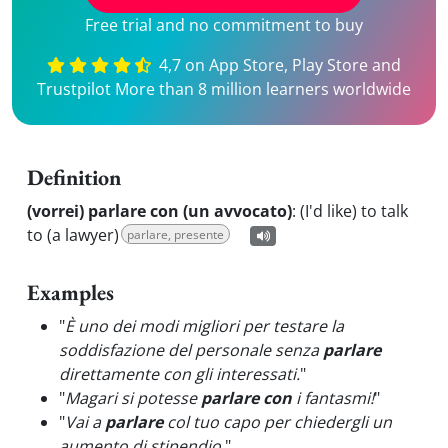
Free trial and no commitment to buy
4,7 on App Store, Play Store and
Trustpilot More than 8 million learners worldwide
Definition
(vorrei) parlare con (un avvocato)
:
(I'd like) to talk
to (a lawyer)
parlare, presente
Examples
"
È uno dei modi migliori per testare la
soddisfazione del personale senza
parlare
direttamente con gli interessati.
"
"
Magari si potesse
parlare con
i fantasmi!
"
"
Vai a
parlare
col tuo capo per chiedergli un
aumento di stipendio.
"