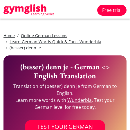
Free trial
Home
Online German Lessons
Learn German Words Quick & Fun - Wunderbla
(besser) denn je
(besser) denn je - German <>
English Translation
Translation of (besser) denn je from German to
English.
Learn more words with
Wunderbla
. Test your
German level for free today.
TEST YOUR GERMAN