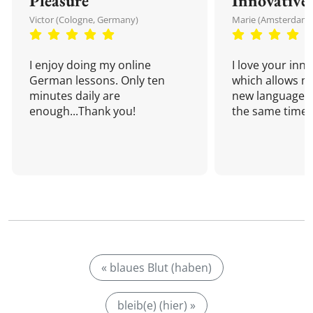
Pleasure
Innovative
Victor (Cologne, Germany)
Marie (Amsterdam,
I enjoy doing my online
I love your inn
German lessons. Only ten
which allows me
minutes daily are
new language a
enough...Thank you!
the same time!
« blaues Blut (haben)
bleib(e) (hier) »