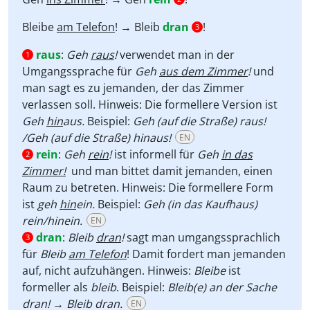
Bleibe
am Telefon
! → Bleib
dran
!
3
raus
:
Geh
raus
!
verwendet man in der
1
Umgangssprache für
Geh
aus dem Zimmer
!
und
man sagt es zu jemanden, der das Zimmer
verlassen soll. Hinweis: Die formellere Version ist
Geh
hin
aus.
Beispiel:
Geh (auf die Straße) raus!
/Geh (auf die Straße) hinaus!
EN
rein
:
Geh
rein
!
ist informell für
Geh
in das
2
Zimmer!
und man bittet damit jemanden, einen
Raum zu betreten. Hinweis: Die formellere Form
ist
geh
hin
ein.
Beispiel:
Geh (in das Kaufhaus)
rein/hinein.
EN
dran
:
Bleib
dran
!
sagt man umgangssprachlich
3
für
Bleib
am Telefon
! Damit fordert man jemanden
auf, nicht aufzuhängen. Hinweis:
Bleibe
ist
formeller als
bleib
. Beispiel:
Bleib(e) an der Sache
dran!
→
Bleib dran.
EN