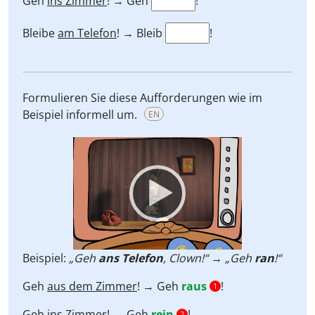
Geh
ins Zimmer
! → Geh
!
Bleibe
am Telefon
! → Bleib
!
Formulieren Sie diese Aufforderungen wie im
Beispiel informell um.
EN
Video
Player
Beispiel:
„Geh
ans Telefon
, Clown!“ → „Geh
ran
!“
Geh
aus dem Zimmer
! → Geh
raus
!
1
Geh
ins Zimmer
! → Geh
rein
!
2