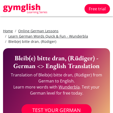
Free trial
Home
Online German Lessons
Learn German Words Quick & Fun - Wunderbla
Bleib(e) bitte dran, (Rüdiger)
Bleib(e) bitte dran, (Rüdiger) -
German <> English Translation
Translation of Bleib(e) bitte dran, (Rüdiger) from
German to English.
Learn more words with
Wunderbla
. Test your
German level for free today.
TEST YOUR GERMAN