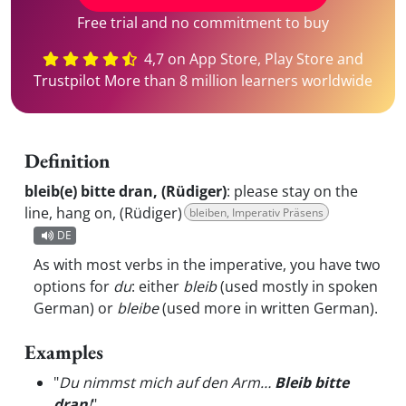
Free trial and no commitment to buy
4,7 on App Store, Play Store and
Trustpilot More than 8 million learners worldwide
Definition
bleib(e) bitte dran, (Rüdiger)
:
please stay on the
line, hang on, (Rüdiger)
bleiben, Imperativ Präsens
DE
As with most verbs in the imperative, you have two
options for
du
: either
bleib
(used mostly in spoken
German) or
bleibe
(used more in written German).
Examples
"
Du nimmst mich auf den Arm…
Bleib bitte
dran
!
"