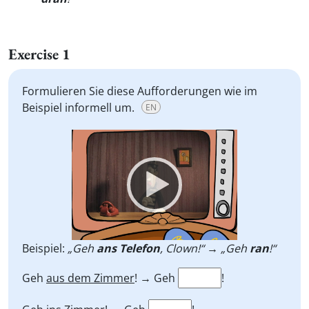
Exercise 1
Formulieren Sie diese Aufforderungen wie im
Beispiel informell um.
EN
Video
Player
Beispiel:
„Geh
ans Telefon
, Clown!“ → „Geh
ran
!“
Geh
aus dem Zimmer
! → Geh
!