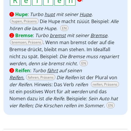
Hupe
:
Turbo
hupt
mit seiner
Hupe
.
1
Die Hupe macht
tüüüt
. Beispiel:
Alle
hupen, Präsens
hören die laute Hupe
.
EN
Bremse
:
Turbo
bremst
mit seiner
Bremse
.
2
. Wenn man bremst oder auf die
bremsen, Präsens
Bremse drückt, bleibt man stehen. Im Idealfall
nicht zu spät. Beispiel:
Die Bremse muss repariert
werden, denn sie bremst nicht.
EN
Reifen
:
Turbo
fährt
auf seinen
3
Reifen.
Die Reifen
ist der Plural von
fahren, Präsens
der Reifen
. Hinweis: Das Verb
reifen
reifen, Präsens
ist ein positives Wort für
alt werden
und das
Nomen dazu ist
die Reife
. Beispiele:
Sein Auto hat
vier Reifen; Die Kirschen reifen im Sommer.
EN