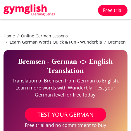
Free trial
Home
Online German Lessons
Learn German Words Quick & Fun - Wunderbla
Bremsen
Bremsen - German <> English
Translation
Translation of Bremsen from German to English.
Learn more words with
Wunderbla
. Test your
German level for free today.
TEST YOUR GERMAN
Free trial and no commitment to buy