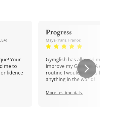
Progress
USA)
Maya (Paris, France)
que! Your
Gymglish has allowed me to
d me to
improve my German. A daily
confidence
routine I wouldn't miss for
anything in the world!
More testimonials.