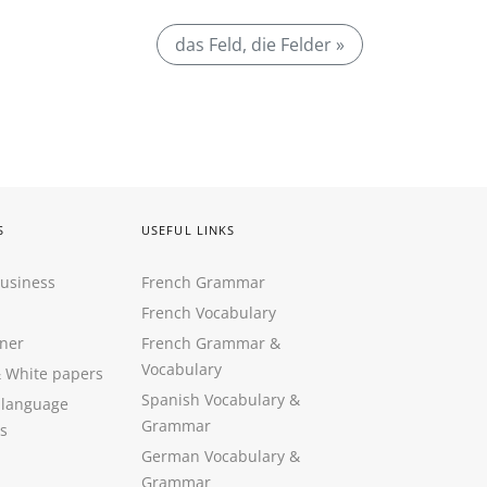
das Feld, die Felder »
S
USEFUL LINKS
Business
French Grammar
French Vocabulary
ner
French Grammar &
Vocabulary
&
White papers
Spanish Vocabulary
&
 language
Grammar
s
German Vocabulary
&
Grammar