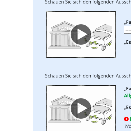
Schauen Sie sich den folgenden Aussc
Video
Player
„
Fa
„
Es
Schauen Sie sich den folgenden Aussc
Video
„
Fa
Player
Al
„
Es
1
Wo