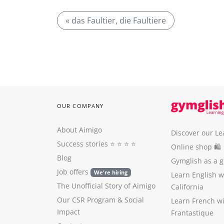
« das Faultier, die Faultiere
OUR COMPANY
About Aimigo
Discover our Le
Success stories
⭐️ ⭐️ ⭐️ ⭐️
Online shop 🛍
Blog
Gymglish as a gi
Job offers
We're hiring
Learn English 
The Unofficial Story of Aimigo
California
Our CSR Program
&
Social
Learn French w
Impact
Frantastique