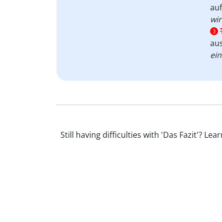
auf
wir
3
au
ein
Still having difficulties with 'Das Fazit'?