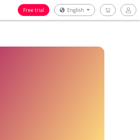
Free trial
English