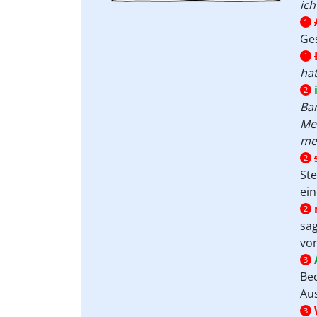
ich
1
Ge
1
hat
2
Ba
Me
mei
2
St
ein
2
sa
vo
3
Be
Au
3