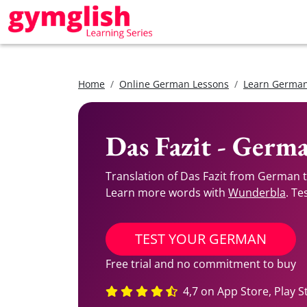
Home
Online German Lessons
Learn German
Das Fazit - Germ
Translation of Das Fazit from German t
Learn more words with
Wunderbla
. Te
TEST YOUR GERMAN
Free trial and no commitment to buy
4,7 on App Store, Play S