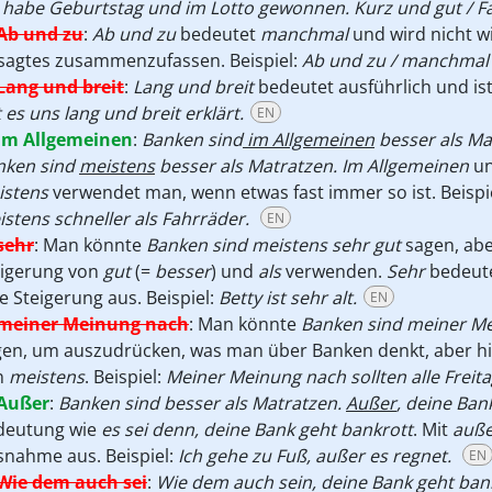
 habe Geburtstag und im Lotto gewonnen. Kurz und gut / Fa
Ab und zu
:
Ab und zu
bedeutet
manchmal
und wird nicht w
sagtes zusammenzufassen. Beispiel:
Ab und zu / manchmal 
Lang und breit
:
Lang und breit
bedeutet
ausführlich und is
 es uns lang und breit erklärt.
EN
im Allgemeinen
:
Banken sind
im Allgemeinen
besser als Ma
nken sind
meistens
besser als Matratzen.
Im Allgemeinen
u
istens
verwendet man, wenn etwas fast immer so ist. Beispi
stens schneller als Fahrräder.
EN
sehr
:
Man könnte
Banken sind meistens sehr gut
sagen, ab
eigerung von
gut
(=
besser
) und
als
verwenden.
Sehr
bedeut
e Steigerung aus. Beispiel:
Betty ist sehr alt.
EN
meiner Meinung nach
:
Man könnte
Banken sind meiner Me
gen, um auszudrücken, was man über Banken denkt, aber h
n
meistens
. Beispiel:
Meiner Meinung nach sollten alle Freitag
Außer
:
Banken sind besser als Matratzen.
Außer
, deine Ban
deutung wie
es sei denn, deine Bank geht bankrott
. Mit
auße
snahme aus. Beispiel:
Ich gehe zu Fuß, außer es regnet.
EN
Wie dem auch sei
:
Wie dem auch sein, deine Bank geht ban