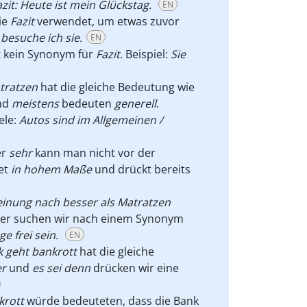
zit: Heute ist mein Glückstag.
EN
ie
Fazit
verwendet, um etwas zuvor
besuche ich sie.
EN
t kein Synonym für
Fazit
. Beispiel:
Sie
tratzen
hat die gleiche Bedeutung wie
nd
meistens
bedeuten
generell
.
ele:
Autos sind im Allgemeinen /
er
sehr
kann man nicht vor der
et
in hohem Maße
und drückt bereits
inung nach besser als Matratzen
ier suchen wir nach einem Synonym
e frei sein.
EN
k geht bankrott
hat die gleiche
r
und
es sei denn
drücken wir eine
krott
würde bedeuteten, dass die Bank