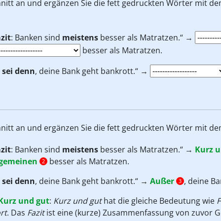
hnitt an und ergänzen Sie die fett gedruckten Wörter mit 
zit
: Banken sind
meistens
besser als Matratzen.“ →
besser als Matratzen.
 sei denn
, deine Bank geht bankrott.“ →
hnitt an und ergänzen Sie die fett gedruckten Wörter mit 
zit
: Banken sind
meistens
besser als Matratzen.“ →
Kurz u
lgemeinen
besser als Matratzen.
2
 sei denn
, deine Bank geht bankrott.“ →
Außer
, deine B
3
Kurz und gut
:
Kurz und gut
hat die gleiche Bedeutung wie
F
rt
. Das
Fazit
ist eine (kurze) Zusammenfassung von zuvor G