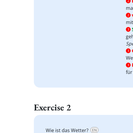
2
man
2
mit
3
ge
Spe
3
Wer
3
für
Exercise 2
Wie ist das Wetter?
EN