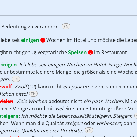
e Bedeutung zu verändern.
EN
 lebe seit
einigen
Wochen im Hotel und möchte die Lebe
1
gibt nicht genug vegetarische
Speisen
im Restaurant.
3
einigen
:
Ich lebe seit
einigen
Wochen im Hotel. Einige Woch
e unbestimmte kleinere Menge, die größer als eine Woche is
gen.
EN
zwölf
:
Zwölf
(12) kann nicht
ein paar
ersetzen, sondern nur
tchen bitte!
EN
vielen
:
Viele Wochen
bedeutet nicht
ein paar Wochen
. Mit
e
inere
Menge an und mit
viel
eine unbestimmte
größere
Meng
steigern
:
Ich möchte die Lebensqualität
steigern
. Steigern
ehen. Wenn man die Qualität
steigert
oder
verbessert
, dann
igern die Qualität unserer Produkte.
EN