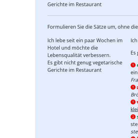
Gerichte
im Restaurant
Formulieren Sie die Sätze um, ohne di
Ich lebe seit
ein paar
Wochen im
Ich
Hotel und möchte die
Es 
Lebensqualität
verbessern.
Es gibt nicht genug vegetarische
1
Gerichte
im Restaurant
ein
Fra
1
Brö
1
kle
2
st
ste