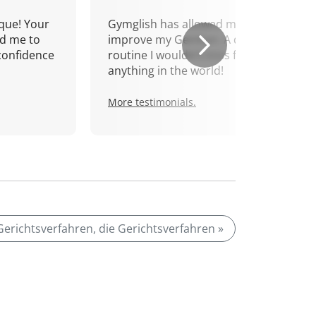
que! Your
Gymglish has allowed me to
d me to
improve my German. A daily
confidence
routine I wouldn't miss for
anything in the world!
More testimonials.
Gerichtsverfahren, die Gerichtsverfahren »