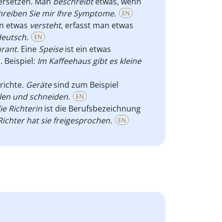
ersetzen. Man
beschreibt
etwas, wenn
chreiben Sie mir Ihre Symptome.
EN
n etwas
versteht
, erfasst man etwas
deutsch.
EN
rant.
Eine
Speise
ist ein etwas
.
Beispiel:
Im Kaffeehaus gibt es kleine
richte.
Geräte
sind zum Beispiel
len und schneiden.
EN
ie Richterin
ist die Berufsbezeichnung
Richter hat sie freigesprochen.
EN