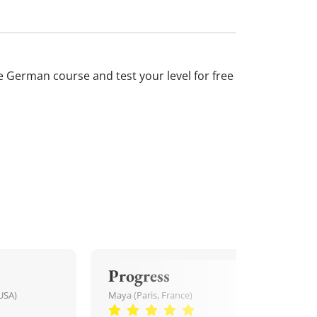
ne German course and test your level for free
Progress
USA)
Maya (Paris, France)