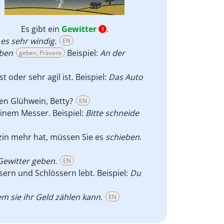
Es gibt ein
Gewitter
.
3
es sehr windig.
EN
ben
Beispiel:
An der
geben, Präsens
t oder sehr agil ist. Beispiel:
Das Auto
en Glühwein, Betty?
EN
inem Messer. Beispiel:
Bitte schneide
zin mehr hat, müssen Sie es
schieben
.
Gewitter geben.
EN
sern und Schlössern lebt. Beispiel:
Du
em sie ihr Geld zählen kann.
EN