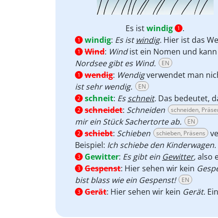
Es ist
windig
.
1
windig
:
Es ist
windig
.
Hier ist das W
1
Wind
:
Wind
ist ein Nomen und kann 
1
Nordsee gibt es Wind.
EN
wendig
:
Wendig
verwendet man nich
1
ist sehr wendig.
EN
schneit
:
Es
schneit
.
Das bedeutet, d
2
schneidet
:
Schneiden
schneiden, Präse
2
mir ein Stück Sachertorte ab.
EN
schiebt
:
Schieben
ve
schieben, Präsens
2
Beispiel:
Ich schiebe den Kinderwagen.
Gewitter
:
Es gibt ein
Gewitter
,
also 
3
Gespenst
:
Hier sehen wir kein
Gesp
3
bist blass wie ein Gespenst!
EN
Gerät
:
Hier sehen wir kein
Gerät
. Ei
3