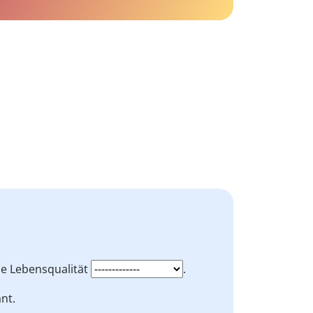
e Lebensqualität
.
nt.