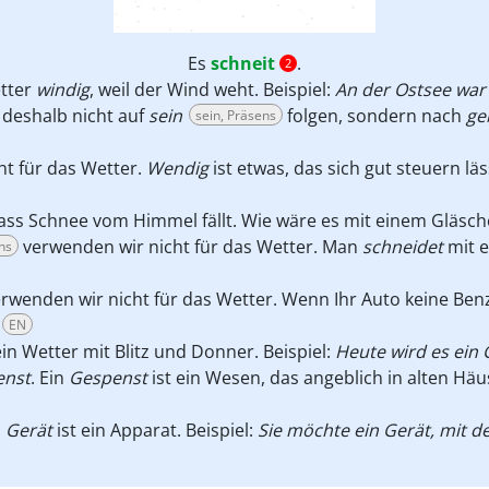
Es
schneit
.
2
etter
windig
, weil der Wind weht. Beispiel:
An der Ostsee war 
deshalb nicht auf
sein
folgen, sondern nach
ge
sein, Präsens
t für das Wetter.
Wendig
ist etwas, das sich gut steuern läss
ass Schnee vom Himmel fällt. Wie wäre es mit einem Gläsch
verwenden wir nicht für das Wetter. Man
schneidet
mit e
ns
rwenden wir nicht für das Wetter. Wenn Ihr Auto keine Ben
EN
ein Wetter mit Blitz und Donner. Beispiel:
Heute wird es ein 
enst
. Ein
Gespenst
ist ein Wesen, das angeblich in alten Häu
n
Gerät
ist ein Apparat. Beispiel:
Sie möchte ein Gerät, mit d