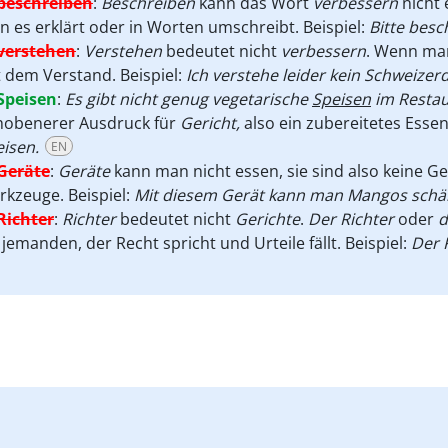
beschreiben
:
Beschreiben
kann das Wort
verbessern
nicht 
 es erklärt oder in Worten umschreibt. Beispiel:
Bitte bes
verstehen
:
Verstehen
bedeutet nicht
verbessern
. Wenn ma
 dem Verstand. Beispiel:
Ich verstehe leider kein Schweizer
Speisen
:
Es gibt nicht genug vegetarische
Speisen
im Restau
hobenerer Ausdruck für
Gericht,
also ein zubereitetes Essen
isen.
EN
Geräte
:
Geräte
kann man nicht essen, sie sind also keine Ge
kzeuge. Beispiel:
Mit diesem Gerät kann man Mangos schä
Richter
:
Richter
bedeutet nicht
Gerichte
.
Der Richter
oder
d
 jemanden, der Recht spricht und Urteile fällt. Beispiel:
Der 