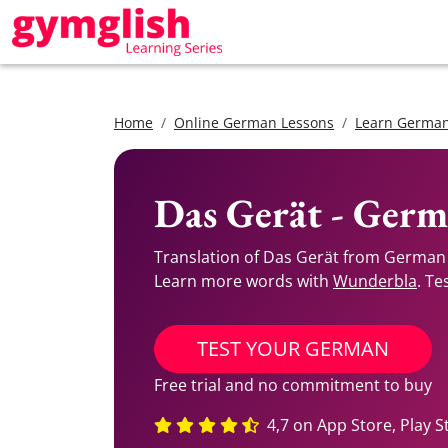
Home
Online German Lessons
Learn German
Das Gerät - Germ
Translation of Das Gerät from German 
Learn more words with
Wunderbla
. Te
TEST YOUR GERMAN
Free trial and no commitment to buy
4,7 on App Store, Play S