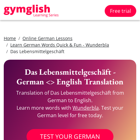
Free trial
Home
Online German Lessons
Learn German Words Quick & Fun - Wunderbla
Das Lebensmittelgeschäft
Das Lebensmittelgeschäft -
German <> English Translation
Translation of Das Lebensmittelgeschäft from
German to English.
Learn more words with
Wunderbla
. Test your
German level for free today.
TEST YOUR GERMAN