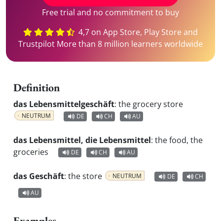
Free trial and no commitment to buy
4,7 on App Store, Play Store and
Trustpilot More than 8 million learners worldwide
Definition
das Lebensmittelgeschäft
:
the grocery store
NEUTRUM
DE
CH
AU
das Lebensmittel, die Lebensmittel
:
the food, the
groceries
DE
CH
AU
das Geschäft
:
the store
NEUTRUM
DE
CH
AU
Examples