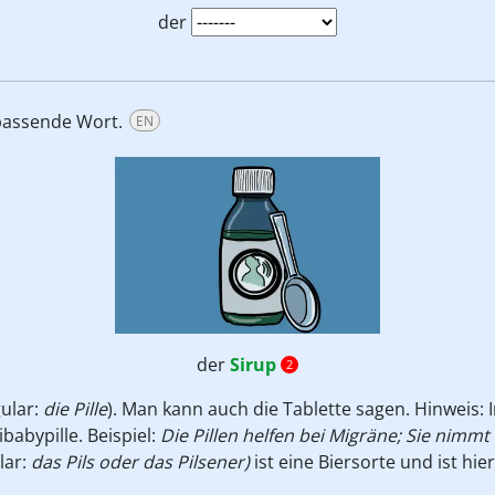
der
passende Wort.
EN
der
Sirup
2
gular:
die Pille
). Man kann auch die Tablette sagen. Hinweis
babypille. Beispiel:
Die Pillen helfen bei Migräne; Sie nimmt d
lar:
das Pils oder das Pilsener)
ist eine Biersorte und ist hier