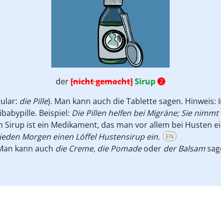
der
[nicht gemacht]
Sirup
2
gular:
die Pille
). Man kann auch die Tablette sagen. Hinweis
babypille. Beispiel:
Die Pillen helfen bei Migräne; Sie nimmt d
in Sirup ist ein Medikament, das man vor allem bei Husten
eden Morgen einen Löffel Hustensirup ein.
EN
 Man kann auch
die Creme, die Pomade
oder
der Balsam
sage