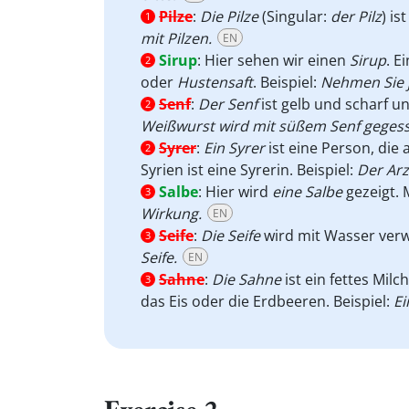
Pilze
:
Die Pilze
(Singular:
der Pilz
) is
1
mit Pilzen.
EN
Sirup
:
Hier sehen wir einen
Sirup
. E
2
oder
Hustensaft
. Beispiel:
Nehmen Sie j
Senf
:
Der Senf
ist gelb und scharf u
2
Weißwurst wird mit süßem Senf geges
Syrer
:
Ein Syrer
ist eine Person, die
2
Syrien ist eine Syrerin. Beispiel:
Der Arz
Salbe
:
Hier wird
eine Salbe
gezeigt.
3
Wirkung.
EN
Seife
:
Die Seife
wird mit Wasser verw
3
Seife.
EN
Sahne
:
Die Sahne
ist ein fettes Mil
3
das Eis oder die Erdbeeren. Beispiel:
Ei