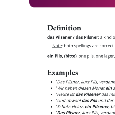
Definition
das Pilsener / das Pilsner
:
a kind o
Note
: both spellings are correct
ein Pils, (bitte)
:
one pils, one lager,
Examples
"
Das Pilsner, kurz Pils, verda
"
Wir haben diesen Monat
ein
s
"
Heute ist
das Pilsener
das mit
"
Und obwohl
das Pils
und der 
"
Schulz: Heinz,
ein Pilsener
, bi
"
Das Pilsner
, kurz Pils, verd