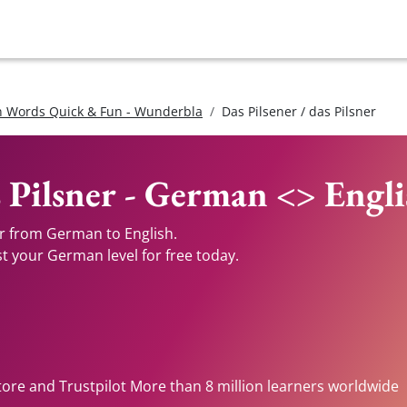
 Words Quick & Fun - Wunderbla
Das Pilsener / das Pilsner
s Pilsner - German <> Engl
er from German to English.
st your German level for free today.
tore and Trustpilot More than 8 million learners worldwide