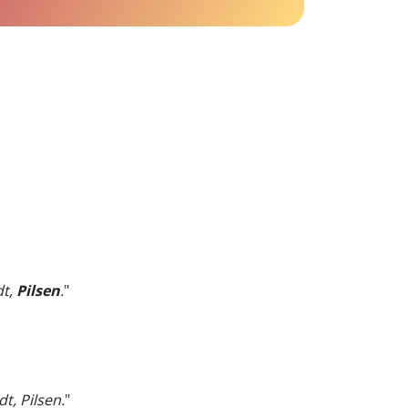
dt,
Pilsen
.
"
t, Pilsen.
"