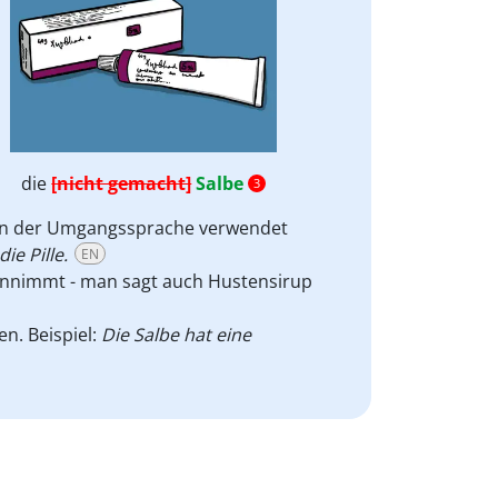
die
[nicht gemacht]
Salbe
3
: In der Umgangssprache verwendet
ie Pille.
EN
 einnimmt - man sagt auch Hustensirup
n. Beispiel:
Die Salbe hat eine