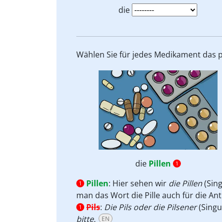
die
Wählen Sie für jedes Medikament das 
die
Pillen
1
Pillen
:
Hier sehen wir
die Pillen
(Sin
1
man das Wort die Pille auch für die Anti
Pils
:
Die Pils oder die Pilsener
(Singu
1
bitte.
EN