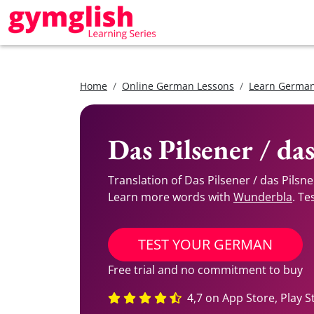
Home
Online German Lessons
Learn German
Das Pilsener / da
Translation of Das Pilsener / das Pilsn
Learn more words with
Wunderbla
. Te
TEST YOUR GERMAN
Free trial and no commitment to buy
4,7 on App Store, Play S