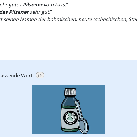
sehr gutes
Pilsener
vom Fass.
"
das Pilsener
sehr gut!
"
kt seinen Namen der böhmischen, heute tschechischen, Stadt
passende Wort.
EN