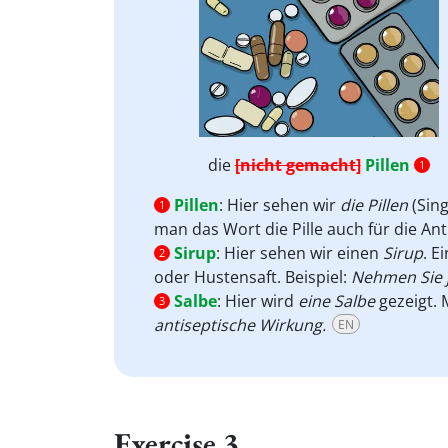
die
[nicht gemacht]
Pillen
1
Pillen
:
Hier sehen wir
die Pillen
(Sin
1
man das Wort die Pille auch für die Anti
Sirup
:
Hier sehen wir einen
Sirup
. E
2
oder Hustensaft. Beispiel:
Nehmen Sie j
Salbe
:
Hier wird
eine Salbe
gezeigt.
3
antiseptische Wirkung.
EN
Exercise 3