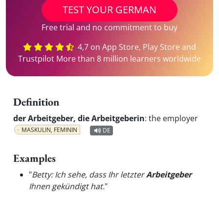
TEST YOUR GERMAN
Free trial and no commitment to buy
4,7 on App Store, Play Store and
Trustpilot More than 8 million learners worldwide
Definition
der Arbeitgeber, die Arbeitgeberin
:
the employer
MASKULIN, FEMININ
DE
Examples
"
Betty: Ich sehe, dass Ihr letzter
Arbeitgeber
Ihnen gekündigt hat.
"