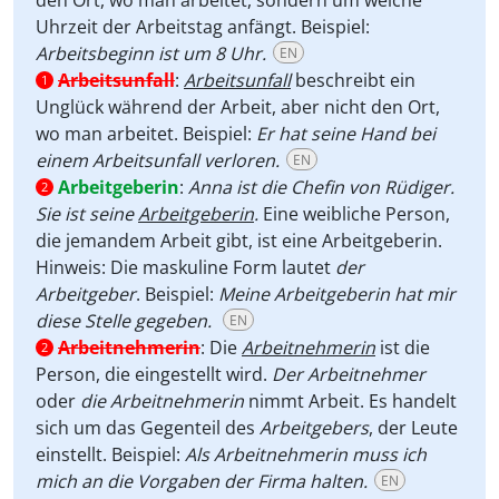
den Ort, wo man arbeitet, sondern um welche
Uhrzeit der Arbeitstag anfängt. Beispiel:
Arbeitsbeginn ist um 8 Uhr.
EN
Arbeitsunfall
:
Arbeitsunfall
beschreibt ein
1
Unglück während der Arbeit, aber nicht den Ort,
wo man arbeitet. Beispiel:
Er hat seine Hand bei
einem Arbeitsunfall verloren.
EN
Arbeitgeberin
:
Anna ist die Chefin von Rüdiger.
2
Sie ist seine
Arbeitgeberin
.
Eine weibliche Person,
die jemandem Arbeit
gibt, ist eine Arbeitgeberin.
Hinweis: Die maskuline Form lautet
der
Arbeitgeber
. Beispiel:
Meine Arbeitgeberin hat mir
diese Stelle gegeben.
EN
Arbeitnehmerin
:
Die
Arbeitnehmerin
ist die
2
Person, die eingestellt wird.
Der Arbeitnehmer
oder
die Arbeitnehmerin
nimmt
Arbeit. Es handelt
sich um das Gegenteil des
Arbeitgebers
, der Leute
einstellt. Beispiel:
Als Arbeitnehmerin muss ich
mich an die Vorgaben der Firma halten.
EN