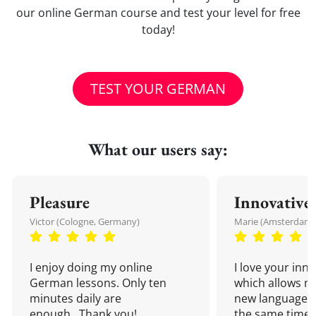
our online German course and test your level for free
today!
TEST YOUR GERMAN
What our users say:
Pleasure
Innovative
Victor (Cologne, Germany)
Marie (Amsterdam,
I enjoy doing my online
I love your inn
German lessons. Only ten
which allows me
minutes daily are
new language a
enough...Thank you!
the same time!