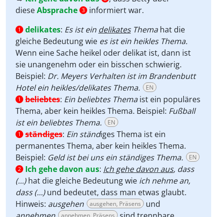
diese
Absprache
informiert war.
3
delikates
:
Es ist ein
delikates
Thema
hat die
1
gleiche Bedeutung wie
es ist ein heikles Thema.
Wenn eine Sache heikel oder delikat ist, dann ist
sie unangenehm oder ein bisschen schwierig.
Beispiel:
Dr. Meyers Verhalten ist im Brandenbutt
Hotel ein heikles/delikates Thema.
EN
beliebtes
:
Ein beliebtes Thema
ist ein populäres
1
Thema, aber kein heikles Thema. Beispiel:
Fußball
ist ein beliebtes Thema.
EN
ständiges
:
Ein ständ
iges Thema ist ein
1
permanentes Thema, aber kein heikles Thema.
Beispiel:
Geld ist bei uns ein ständiges Thema.
EN
Ich gehe davon aus
:
Ich gehe davon aus
, dass
2
(…)
hat die gleiche Bedeutung wie
ich nehme an,
dass (…)
und bedeutet, dass man etwas glaubt.
Hinweis:
ausgehen
und
ausgehen, Präsens
annehmen
sind trennbare
annehmen, Präsens