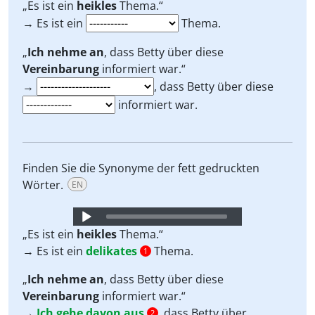
Player
„Es ist ein
heikles
Thema.“
→ Es ist ein
Thema.
„
Ich nehme an
, dass Betty über diese
Vereinbarung
informiert war.“
→
, dass Betty über diese
informiert war.
Finden Sie die Synonyme der fett gedruckten
Wörter.
EN
Audio
Player
„Es ist ein
heikles
Thema.“
→ Es ist ein
delikates
Thema.
1
„
Ich nehme an
, dass Betty über diese
Vereinbarung
informiert war.“
→
Ich gehe davon aus
, dass Betty über
2