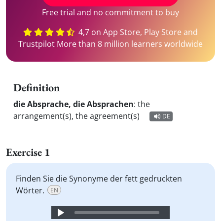
Free trial and no commitment to buy
4,7 on App Store, Play Store and
Trustpilot More than 8 million learners worldwide
Definition
die Absprache, die Absprachen
:
the
arrangement(s), the agreement(s)
DE
Exercise 1
Finden Sie die Synonyme der fett gedruckten
Wörter.
EN
Audio