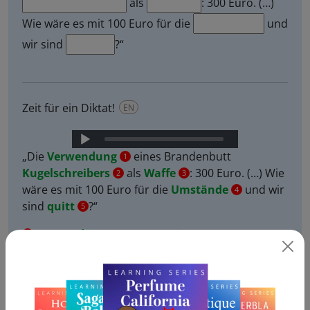
als
: 300 Euro. (…)
Wie wäre es mit 100 Euro für die
und
wir sind
?“
Zeit für ein Diktat!
EN
Audio
Player
„Die
Verwendung
eines Brandenbutt
1
Kugelschreibers
als
Waffe
: 300 Euro. (…) Wie
2
3
wäre es mit 100 Euro für die
Umstände
und wir
4
sind
quitt
?“
5
Verwendung
:
Die
Verwendung
eines
1
Brandenbutt Kugelschreibers als Waffe: 300 Euro.
Die Verwendung
mit
V-
am Anfang und
w
bedeutet
der Gebrauch
von etwas. Hinweis: Das passende
Verb ist
verwenden
. Beispiel:
Die
verwenden, Präsens