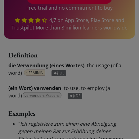
Free trial and no commitment to buy
4,7 on App Store, Play Store and
Trustpilot More than 8 million learners worldwide
Definition
die Verwendung (eines Wortes)
:
the usage (of a
word)
FEMININ
DE
(ein Wort) verwenden
:
to use, to employ (a
word)
verwenden, Präsens
DE
Examples
"
Ich registriere zum einen eine Abneigung
gegen meinen Rat zur Erhöhung deiner
Sicherheit und zum anderen eine Abneigung