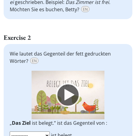
ei
geschrieben. Beispiel:
Das Zimmer ist frei.
Möchten Sie es buchen, Betty?
EN
Exercise 2
Wie lautet das Gegenteil der fett gedruckten
Wörter?
EN
Video
Player
„
Das Ziel
ist belegt.“ ist das Gegenteil von :
ist belegt.