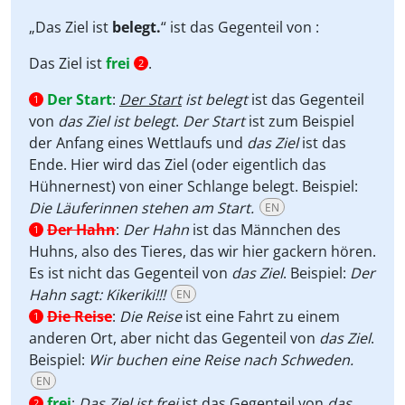
„Das Ziel ist
belegt.
“ ist das Gegenteil von :
Das Ziel ist
frei
.
2
Der Start
:
Der Start
ist belegt
ist das Gegenteil
1
von
das Ziel ist belegt
.
Der Start
ist zum Beispiel
der Anfang eines Wettlaufs und
das Ziel
ist das
Ende. Hier wird das Ziel (oder eigentlich das
Hühnernest) von einer Schlange belegt. Beispiel:
Die Läuferinnen stehen am Start.
EN
Der Hahn
:
Der Hahn
ist das Männchen des
1
Huhns, also des Tieres, das wir hier gackern hören.
Es ist nicht das Gegenteil von
das Ziel
. Beispiel:
Der
Hahn sagt: Kikeriki!!!
EN
Die Reise
:
Die Reise
ist eine Fahrt zu einem
1
anderen Ort, aber nicht das Gegenteil von
das Ziel
.
Beispiel:
Wir buchen eine Reise nach Schweden.
EN
frei
:
Das Ziel ist
frei
ist das Gegenteil von
das
2