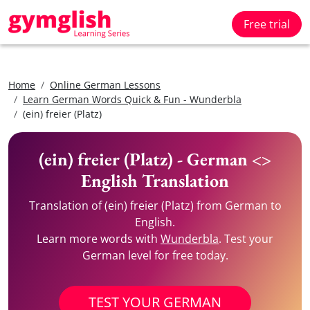
Free trial
Home
Online German Lessons
Learn German Words Quick & Fun - Wunderbla
(ein) freier (Platz)
(ein) freier (Platz) - German <>
English Translation
Translation of (ein) freier (Platz) from German to
English.
Learn more words with
Wunderbla
. Test your
German level for free today.
TEST YOUR GERMAN