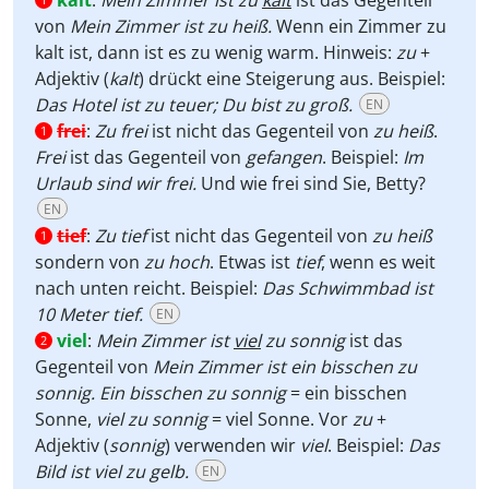
kalt
:
Mein Zimmer ist zu
kalt
ist das Gegenteil
von
Mein Zimmer ist zu heiß.
Wenn ein Zimmer zu
kalt ist, dann ist es zu wenig warm. Hinweis:
zu
+
Adjektiv (
kalt
) drückt eine Steigerung aus. Beispiel:
Das Hotel ist zu teuer; Du bist zu groß.
EN
frei
:
Zu frei
ist nicht das Gegenteil von
zu heiß
.
1
Frei
ist das Gegenteil von
gefangen
. Beispiel:
Im
Urlaub sind wir frei.
Und wie frei sind Sie, Betty?
EN
tief
:
Zu tief
ist nicht das Gegenteil von
zu heiß
1
sondern von
zu hoch
. Etwas ist
tief
, wenn es weit
nach unten reicht. Beispiel:
Das Schwimmbad ist
10 Meter tief.
EN
viel
:
Mein Zimmer ist
viel
zu sonnig
ist das
2
Gegenteil von
Mein Zimmer ist ein bisschen zu
sonnig. Ein bisschen zu sonnig
= ein bisschen
Sonne,
viel zu sonnig
= viel Sonne. Vor
zu
+
Adjektiv (
sonnig
) verwenden wir
viel
. Beispiel:
Das
Bild ist viel zu gelb.
EN