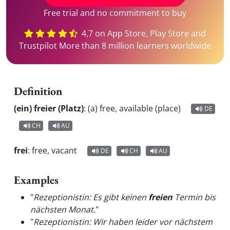
Free trial and no commitment to buy
4,7 on App Store, Play Store and
Trustpilot More than 8 million learners worldwide
Definition
(ein) freier (Platz)
:
(a) free, available (place)
DE
CH
AU
frei
:
free, vacant
DE
CH
AU
Examples
"
Rezeptionistin: Es gibt keinen
freien
Termin bis
nächsten Monat.
"
"
Rezeptionistin: Wir haben leider vor nächstem