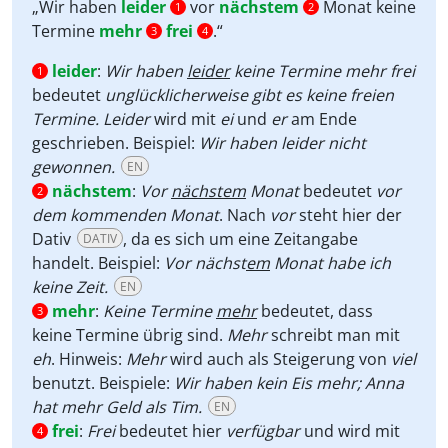
Player
„Wir haben
leider
vor
nächstem
Monat keine
1
2
Termine
mehr
frei
.“
3
4
leider
:
Wir haben
leider
keine Termine mehr frei
1
bedeutet
unglücklicherweise gibt es keine freien
Termine. Leider
wird mit
ei
und
er
am Ende
geschrieben. Beispiel:
Wir haben leider nicht
gewonnen.
EN
nächstem
:
Vor
nächstem
Monat
bedeutet
vor
2
dem kommenden Monat
. Nach
vor
steht hier der
Dativ
, da es sich um eine Zeitangabe
DATIV
handelt. Beispiel:
Vor nächst
em
Monat habe ich
keine Zeit.
EN
mehr
:
Keine Termine
mehr
bedeutet, dass
3
keine Termine übrig sind.
Mehr
schreibt man mit
eh
. Hinweis:
Mehr
wird auch als Steigerung von
viel
benutzt. Beispiele:
Wir haben kein Eis mehr; Anna
hat mehr Geld als Tim.
EN
frei
:
Frei
bedeutet hier
verfügbar
und wird mit
4