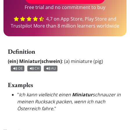
Free trial and no commitment to buy
4,7 on App Store, Play Store and
Trustpilot More than 8 million learners worldwide
Definition
(ein) Miniatur(schwein)
:
(a) miniature (pig)
DE
CH
AU
Examples
"
Ich kann vielleicht einen
Miniatur
schnauzer in
meinen Rucksack packen, wenn ich nach
Österreich fahre.
"