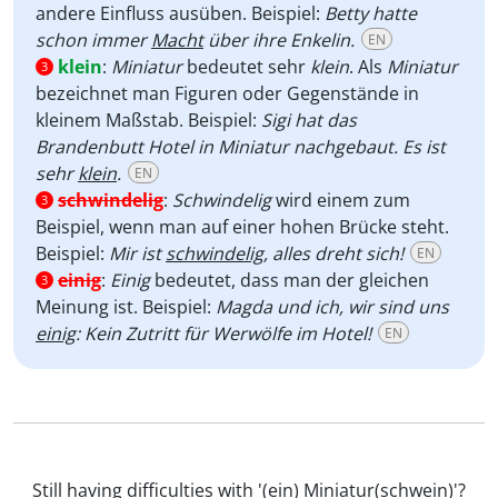
andere Einfluss ausüben. Beispiel:
Betty hatte
schon immer
Macht
über ihre Enkelin.
EN
klein
:
Miniatur
bedeutet sehr
klein
. Als
Miniatur
3
bezeichnet man Figuren oder Gegenstände in
kleinem Maßstab. Beispiel:
Sigi hat das
Brandenbutt Hotel in Miniatur nachgebaut. Es ist
sehr
klein
.
EN
schwindelig
:
Schwindelig
wird einem zum
3
Beispiel, wenn man auf einer hohen Brücke steht.
Beispiel:
Mir ist
schwindelig
, alles dreht sich!
EN
einig
:
Einig
bedeutet, dass man der gleichen
3
Meinung ist. Beispiel:
Magda und ich, wir sind uns
einig
: Kein Zutritt für Werwölfe im Hotel!
EN
Still having difficulties with '(ein) Miniatur(schwein)'?