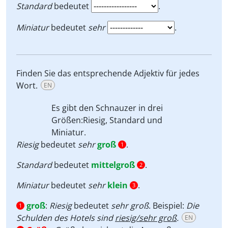
Standard
bedeutet
.
Miniatur
bedeutet
sehr
.
Finden Sie das entsprechende Adjektiv für jedes
Wort.
EN
Es gibt den Schnauzer in drei
Größen:
Riesig, Standard
und
Miniatur.
Riesig
bedeutet
sehr
groß
.
1
Standard
bedeutet
mittelgroß
.
2
Miniatur
bedeutet
sehr
klein
.
3
groß
:
Riesig
bedeutet
sehr groß
. Beispiel:
Die
1
Schulden des Hotels sind
riesig/sehr groß
.
EN