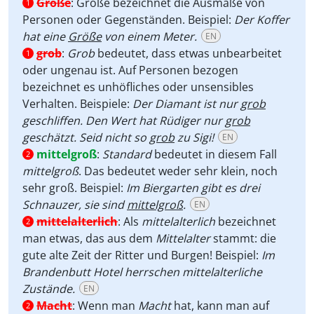
Größe
:
Größe bezeichnet die Ausmaße von
1
Personen oder Gegenständen. Beispiel:
Der Koffer
hat eine
Größe
von einem Meter.
EN
grob
:
Grob
bedeutet, dass etwas unbearbeitet
1
oder ungenau ist. Auf Personen bezogen
bezeichnet es unhöfliches oder unsensibles
Verhalten. Beispiele:
Der Diamant ist nur
grob
geschliffen. Den Wert hat Rüdiger nur
grob
geschätzt. Seid nicht so
grob
zu Sigi!
EN
mittelgroß
:
Standard
bedeutet in diesem Fall
2
mittelgroß
. Das bedeutet weder sehr klein, noch
sehr groß. Beispiel:
Im Biergarten gibt es drei
Schnauzer, sie sind
mittelgroß
.
EN
mittelalterlich
:
Als
mittelalterlich
bezeichnet
2
man etwas, das aus dem
Mittelalter
stammt: die
gute alte Zeit der Ritter und Burgen! Beispiel:
Im
Brandenbutt Hotel herrschen mittelalterliche
Zustände.
EN
Macht
:
Wenn man
Macht
hat, kann man auf
2