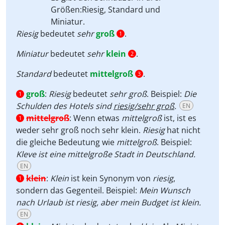
Größen:
Riesig, Standard
und
Miniatur.
Riesig
bedeutet
sehr
groß
.
1
Miniatur
bedeutet
sehr
klein
.
2
Standard
bedeutet
mittelgroß
.
3
groß
:
Riesig
bedeutet
sehr groß
. Beispiel:
Die
1
Schulden des Hotels sind
riesig/sehr groß
.
EN
mittelgroß
:
Wenn etwas
mittelgroß
ist, ist es
1
weder sehr groß noch sehr klein.
Riesig
hat nicht
die gleiche Bedeutung wie
mittelgroß
. Beispiel:
Kleve ist eine mittelgroße Stadt in Deutschland.
EN
klein
:
Klein
ist kein Synonym von
riesig
,
1
sondern das Gegenteil. Beispiel:
Mein Wunsch
nach Urlaub ist riesig, aber mein Budget ist klein.
EN