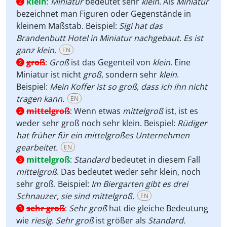
klein
:
Miniatur
bedeutet sehr
klein
. Als
Miniatur
2
bezeichnet man Figuren oder Gegenstände in
kleinem Maßstab. Beispiel:
Sigi hat das
Brandenbutt Hotel in Miniatur nachgebaut. Es ist
ganz klein.
EN
groß
:
Groß
ist das Gegenteil von
klein
. Eine
2
Miniatur ist nicht
groß
, sondern sehr
klein
.
Beispiel:
Mein Koffer ist so groß, dass ich ihn nicht
tragen kann.
EN
mittelgroß
:
Wenn etwas
mittelgroß
ist, ist es
2
weder sehr groß noch sehr klein. Beispiel:
Rüdiger
hat früher für ein mittelgroßes Unternehmen
gearbeitet.
EN
mittelgroß
:
Standard
bedeutet in diesem Fall
3
mittelgroß
. Das bedeutet weder sehr klein, noch
sehr groß. Beispiel:
Im Biergarten gibt es drei
Schnauzer, sie sind mittelgroß.
EN
sehr groß
:
Sehr groß
hat die gleiche Bedeutung
3
wie
riesig
.
Sehr groß
ist größer als
Standard.