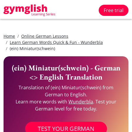
Free trial
Home
Online German Lessons
Learn German Words Quick & Fun - Wunderbla
(ein) Miniatur(schwein)
(ein) Miniatur(schwein) - German
<> English Translation
Translation of (ein) Miniatur(schwein) from
German to English.
Learn more words with
Wunderbla
. Test your
German level for free today.
TEST YOUR GERMAN