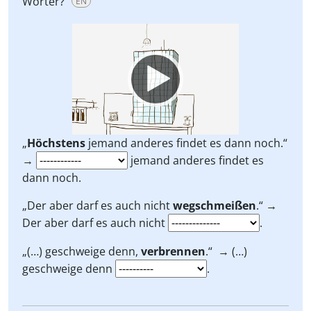
Wörter?
EN
Video
Player
„
Höchstens
jemand anderes findet es dann noch.“
→
jemand anderes findet es
dann noch.
„Der aber darf es auch nicht
wegschmeißen
.“
→
Der aber darf es auch nicht
.
„(…) geschweige denn,
verbrennen
.“
→ (…)
geschweige denn
.