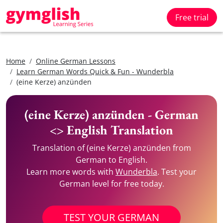
Free trial
Home
Online German Lessons
Learn German Words Quick & Fun - Wunderbla
(eine Kerze) anzünden
(eine Kerze) anzünden - German
<> English Translation
Translation of (eine Kerze) anzünden from
German to English.
Learn more words with
Wunderbla
. Test your
German level for free today.
TEST YOUR GERMAN