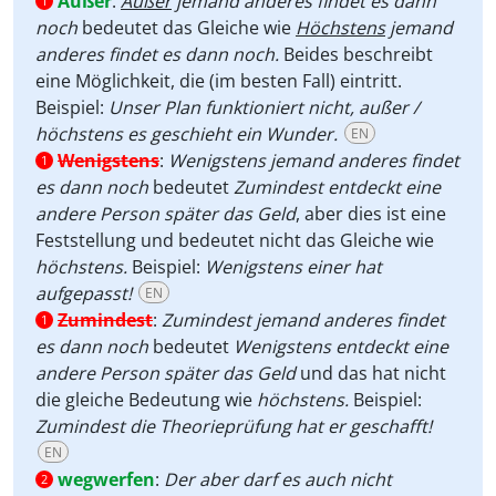
Außer
:
Außer
jemand anderes findet es dann
1
noch
bedeutet das Gleiche wie
Höchstens
jemand
anderes findet es dann noch.
Beides beschreibt
eine Möglichkeit, die (im besten Fall) eintritt.
Beispiel:
Unser Plan funktioniert nicht, außer /
höchstens es geschieht ein Wunder.
EN
Wenigstens
:
Wenigstens jemand anderes findet
1
es dann noch
bedeutet
Zumindest entdeckt eine
andere Person später das Geld
, aber dies ist eine
Feststellung und bedeutet nicht das Gleiche wie
höchstens.
Beispiel:
Wenigstens einer hat
aufgepasst!
EN
Zumindest
:
Zumindest jemand anderes findet
1
es dann noch
bedeutet
Wenigstens entdeckt eine
andere Person später das Geld
und das hat nicht
die gleiche Bedeutung wie
höchstens.
Beispiel:
Zumindest die Theorieprüfung hat er geschafft!
EN
wegwerfen
:
Der aber darf es auch nicht
2