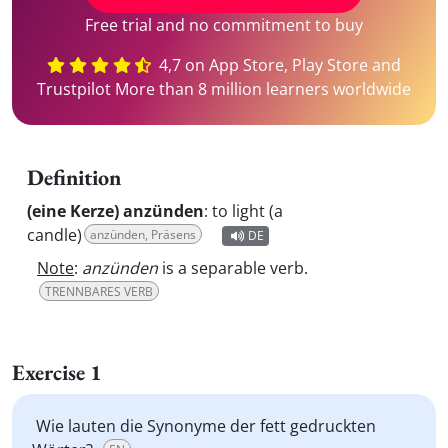
Free trial and no commitment to buy
4,7 on App Store, Play Store and
Trustpilot More than 8 million learners worldwide
Definition
(eine Kerze) anzünden
:
to light (a
candle)
anzünden, Präsens
DE
Note
:
anzünden
is a separable verb.
TRENNBARES VERB
Exercise 1
Wie lauten die Synonyme der fett gedruckten