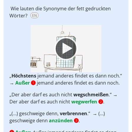
Wie lauten die Synonyme der fett gedruckten
Wörter?
EN
Video
Player
„
Höchstens
jemand anderes findet es dann noch.“
→
Außer
jemand anderes findet es dann noch.
1
„Der aber darf es auch nicht
wegschmeißen
.“
→
Der aber darf es auch nicht
wegwerfen
.
2
„(…) geschweige denn,
verbrennen
.“
→ (…)
geschweige denn
anzünden
.
3