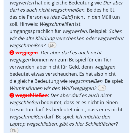
wegwerfen
hat die gleiche Bedeutung wie
Der aber
darf es auch nicht
wegschmeißen
.
Beides heißt,
das die Person es
(das Geld)
nicht in den Müll tun
soll. Hinweis:
Wegschmeißen
ist
umgangssprachlich für
wegwerfen
. Beispiel:
Sollen
wir die alte Kleidung verschenken oder wegwerfen/
wegschmeißen?
EN
wegjagen
:
Der aber darf es auch nicht
2
wegjagen
können wir zum Beispiel für ein Tier
verwenden, aber nicht für Geld, denn
wegjagen
bedeutet etwas verscheuchen. Es hat also nicht
die gleiche Bedeutung wie
wegschmeißen
. Beispiel:
Womit können wir den Wolf wegjagen?
EN
wegschließen
:
Der aber darf es auch nicht
2
wegschließen
bedeutet, dass er es nicht in einen
Tresor tun darf. Es bedeutet nicht, dass er es nicht
wegschmeißen
darf. Beispiel:
Ich möchte den
Laptop wegschließen, gibt es hier Schließfächer?
EN