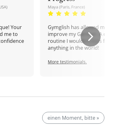
USA)
Maya (Paris, France)
que! Your
Gymglish has allowed me to
d me to
improve my German. A daily
confidence
routine I wouldn't miss for
anything in the world!
More testimonials.
einen Moment, bitte »