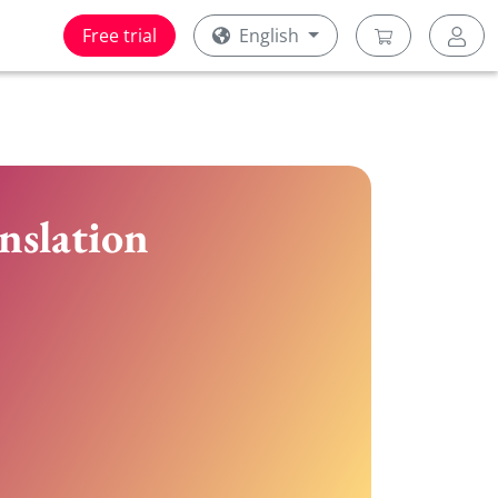
Free trial
English
nslation