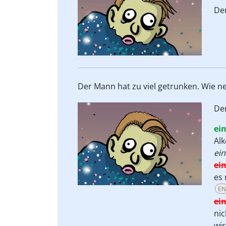
De
Der Mann hat zu viel getrunken. Wie 
De
ei
Alk
ein
ei
es 
EN
ei
nic
wir