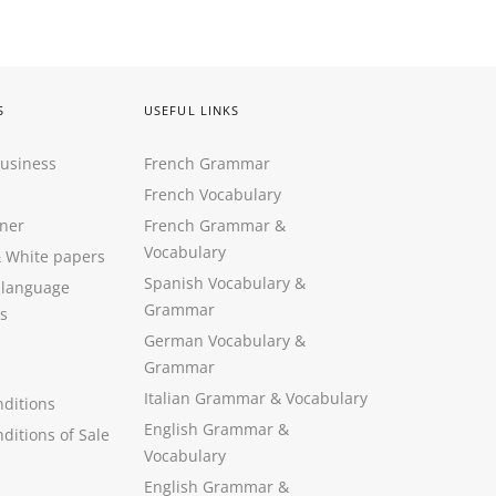
S
USEFUL LINKS
Business
French Grammar
French Vocabulary
ner
French Grammar &
Vocabulary
&
White papers
Spanish Vocabulary
&
 language
Grammar
s
German Vocabulary
&
Grammar
Italian Grammar
&
Vocabulary
ditions
English Grammar
&
ditions of Sale
Vocabulary
English Grammar &