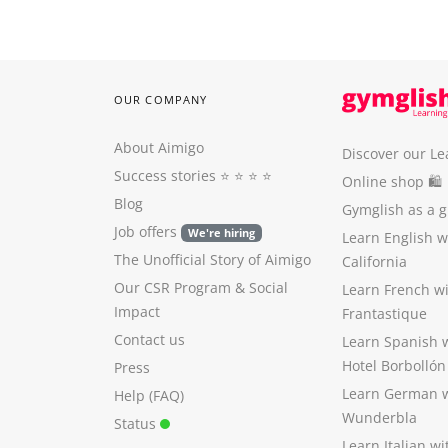
OUR COMPANY
About Aimigo
Discover our Le
Success stories
⭐️ ⭐️ ⭐️ ⭐️
Online shop 🛍
Blog
Gymglish as a gi
Job offers
We're hiring
Learn English 
The Unofficial Story of Aimigo
California
Our CSR Program
&
Social
Learn French w
Impact
Frantastique
Contact us
Learn Spanish 
Hotel Borbollón
Press
Learn German 
Help (FAQ)
Wunderbla
Status
Learn Italian w