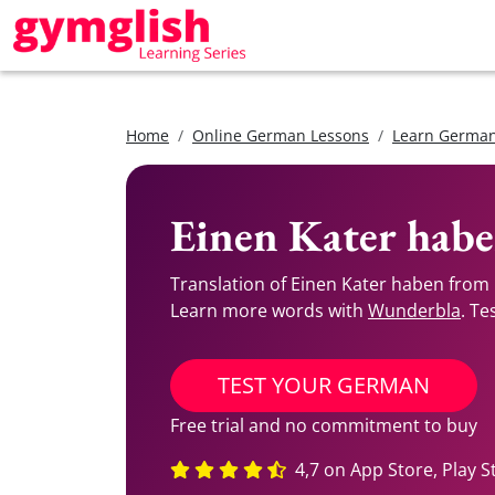
Home
Online German Lessons
Learn German
Einen Kater habe
Translation of Einen Kater haben from
Learn more words with
Wunderbla
. Te
TEST YOUR GERMAN
Free trial and no commitment to buy
4,7 on App Store, Play S