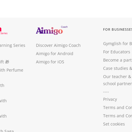
FOR BUSINESSE
Gymglish for 
arning Series
Discover Aimigo Coach
For Educators
Aimigo for Android
Become a part
ft
🎁
Aimigo for iOS
Case studies
with Perfume
Our teacher &
school partner
ith
----
Privacy
with
Terms and Con
Terms and Con
with
Set cookies
ith Saga