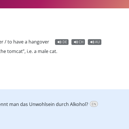
er / to have a hangover
DE
CH
AU
he tomcat”, i.e. a male cat.
nennt man das Unwohlsein durch Alkohol?
EN