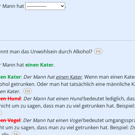
r Mann hat
.
nennt man das Unwohlsein durch Alkohol?
EN
r Mann hat
einen Kater
.
nen Kater
:
Der Mann hat
einen Kater
.
Wenn man einen Kater 
ohol getrunken. Oder man hat tatsächlich eine männliche Ka
en Kater.
EN
nen Hund
:
Der Mann hat einen Hund
bedeutet lediglich, da
nicht um zu sagen, dass man zu viel getrunken hat. Beispiel
nen Vogel
:
Der Mann hat einen Vogel
bedeutet umgangssprac
ht um zu sagen, dass man zu viel getrunken hat. Beispiel:
Dr
 alle.
EN