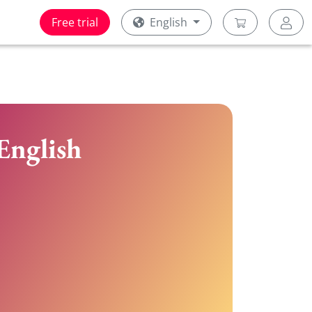
Free trial
English
English