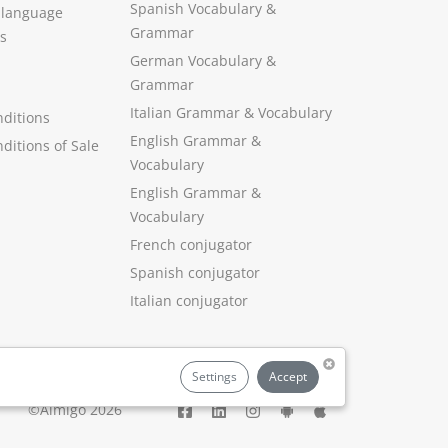
Spanish Vocabulary
&
 language
Grammar
s
German Vocabulary
&
Grammar
Italian Grammar
&
Vocabulary
ditions
English Grammar
&
ditions of Sale
Vocabulary
English Grammar &
Vocabulary
French conjugator
Spanish conjugator
Italian conjugator
Settings
Accept
©Aimigo 2026