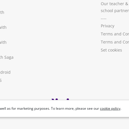
Our teacher &
school partner
ith
----
Privacy
with
Terms and Con
Terms and Con
with
Set cookies
ith Saga
ndroid
S
well as for marketing purposes. To learn more, please see our
cookie policy
.