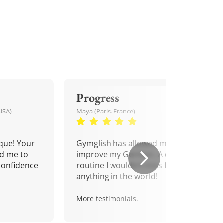
Progress
USA)
Maya (Paris, France)
que! Your
Gymglish has allowed me to
d me to
improve my German. A daily
confidence
routine I wouldn't miss for
anything in the world!
More testimonials.