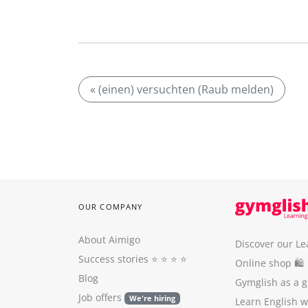
« (einen) versuchten (Raub melden)
OUR COMPANY
About Aimigo
Discover our Le
Success stories
⭐️ ⭐️ ⭐️ ⭐️
Online shop 🛍
Blog
Gymglish as a gi
Job offers
We're hiring
Learn English 