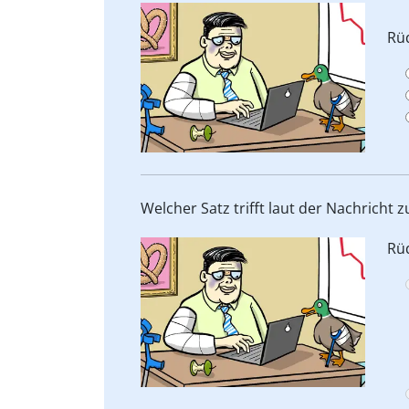
Rüd
Welcher Satz trifft laut der Nachricht z
Rüd