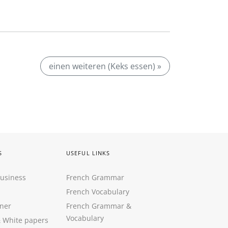
einen weiteren (Keks essen) »
S
USEFUL LINKS
Business
French Grammar
French Vocabulary
ner
French Grammar &
Vocabulary
&
White papers