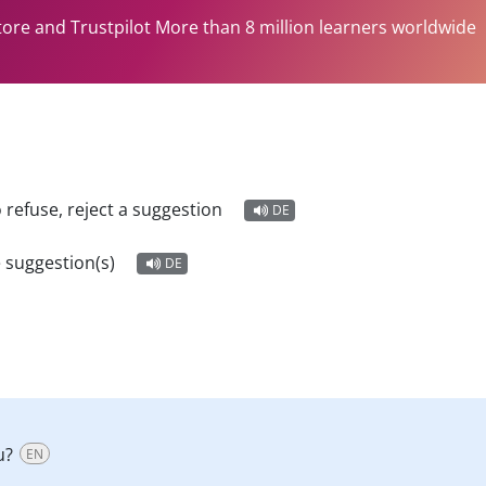
tore and Trustpilot More than 8 million learners worldwide
o refuse, reject a suggestion
DE
 suggestion(s)
DE
u?
EN