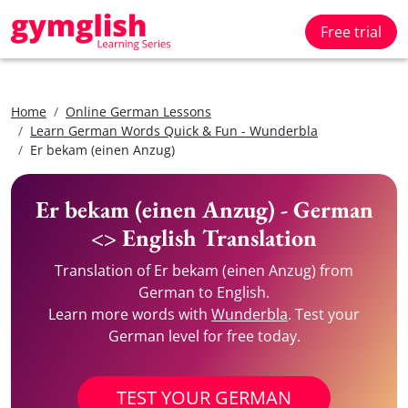
Free trial
Home
Online German Lessons
Learn German Words Quick & Fun - Wunderbla
Er bekam (einen Anzug)
Er bekam (einen Anzug) - German
<> English Translation
Translation of Er bekam (einen Anzug) from
German to English.
Learn more words with
Wunderbla
. Test your
German level for free today.
TEST YOUR GERMAN