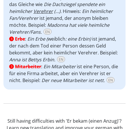
das Gleiche wie
Die Dachziegel spendete ein
heimlicher
Verehrer
(…).
Hinweis:
Ein heimlicher
Fan/Verehrer
ist jemand, der anonym bleiben
möchte. Beispiel:
Madonna hat viele heimliche
Verehrer/Fans.
EN
Erbe
:
Ein Erbe (
weiblich
: eine Erbin)
ist jemand,
3
der nach dem Tod einer Person dessen Geld
bekommt, aber kein heimlicher Verehrer. Beispiel:
Anna ist Bettys Erbin.
EN
Mitarbeiter
:
Ein Mitarbeiter
ist eine Person, die
3
für eine Firma arbeitet, aber ein Verehrer ist er
nicht. Beispiel:
Der neue Mitarbeiter ist nett.
EN
Still having difficulties with 'Er bekam (einen Anzug)'?
Learn new translation and improve your german with