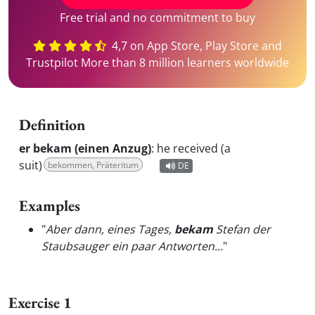
Free trial and no commitment to buy
4,7 on App Store, Play Store and
Trustpilot More than 8 million learners worldwide
Definition
er bekam (einen Anzug)
:
he received (a
suit)
bekommen, Präteritum
DE
Examples
"
Aber dann, eines Tages,
bekam
Stefan der
Staubsauger ein paar Antworten...
"
Exercise 1