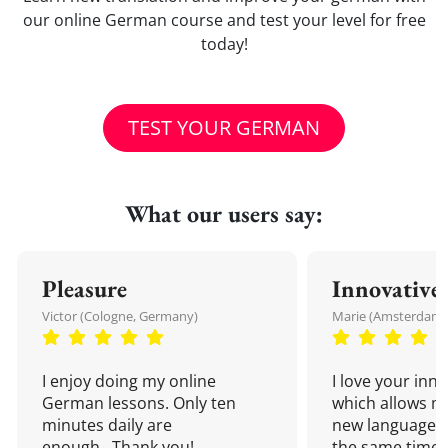
our online German course and test your level for free
today!
TEST YOUR GERMAN
What our users say:
Pleasure
Innovative
Victor (Cologne, Germany)
Marie (Amsterdam,
I enjoy doing my online
I love your inn
German lessons. Only ten
which allows me
minutes daily are
new language a
enough...Thank you!
the same time!