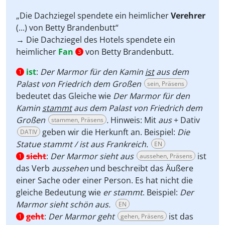
„Die Dachziegel spendete ein heimlicher
Verehrer
(...) von Betty Brandenbutt“
→ Die Dachziegel des Hotels spendete ein
heimlicher
Fan
von Betty Brandenbutt.
3
ist
:
Der Marmor für den Kamin
ist
aus dem
1
Palast von Friedrich dem Großen
sein, Präsens
bedeutet das Gleiche wie
Der Marmor für den
Kamin
stammt
aus dem Palast von Friedrich dem
Großen
.
Hinweis: Mit
aus
+ Dativ
stammen, Präsens
geben wir die Herkunft an. Beispiel:
Die
DATIV
Statue stammt / ist aus Frankreich.
EN
sieht
:
Der Marmor sieht aus
ist
aussehen, Präsens
1
das Verb
aussehen
und beschreibt das Äußere
einer Sache oder einer Person. Es hat nicht die
gleiche Bedeutung wie
er stammt
. Beispiel:
Der
Marmor sieht schön aus.
EN
geht
:
Der Marmor geht
ist das
gehen, Präsens
1