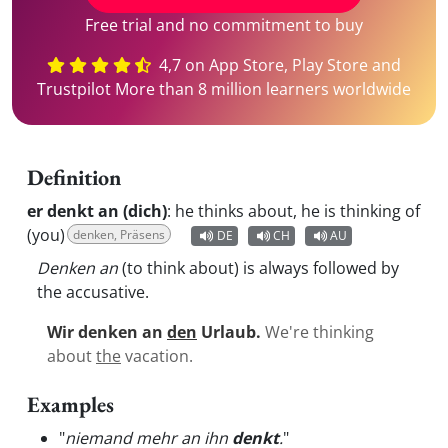
Free trial and no commitment to buy
4,7 on App Store, Play Store and
Trustpilot More than 8 million learners worldwide
Definition
er denkt an (dich)
:
he thinks about, he is thinking of
(you)
denken, Präsens
DE
CH
AU
Denken an
(to think about) is always followed by
the accusative.
Wir denken an
den
Urlaub.
We're thinking
about
the
vacation.
Examples
"
niemand mehr an ihn
denkt
.
"