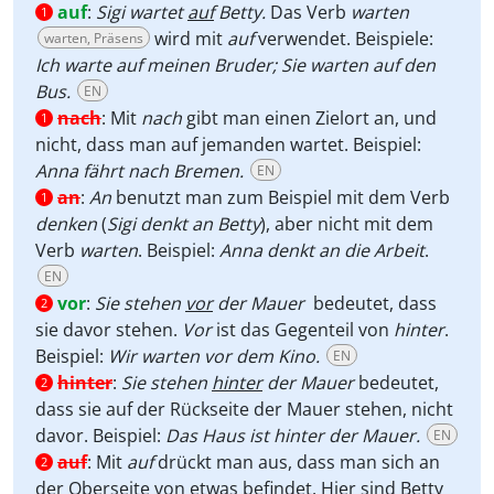
auf
:
Sigi wartet
auf
Betty.
Das Verb
warten
1
wird mit
auf
verwendet. Beispiele:
warten, Präsens
Ich warte auf meinen Bruder; Sie warten auf den
Bus.
EN
nach
:
Mit
nach
gibt man einen Zielort an, und
1
nicht, dass man auf jemanden wartet. Beispiel:
Anna fährt nach Bremen.
EN
an
:
An
benutzt man zum Beispiel mit dem Verb
1
denken
(
Sigi denkt an Betty
), aber nicht mit dem
Verb
warten
. Beispiel:
Anna denkt an die Arbeit
.
EN
vor
:
Sie stehen
vor
der Mauer
bedeutet, dass
2
sie davor stehen.
Vor
ist das Gegenteil von
hinter
.
Beispiel:
Wir warten vor dem Kino.
EN
hinter
:
Sie stehen
hinter
der Mauer
bedeutet,
2
dass sie auf der Rückseite der Mauer stehen, nicht
davor. Beispiel:
Das Haus ist hinter der Mauer.
EN
auf
:
Mit
auf
drückt man aus, dass man sich
an
2
der Oberseite von etwas befindet. Hier sind Betty