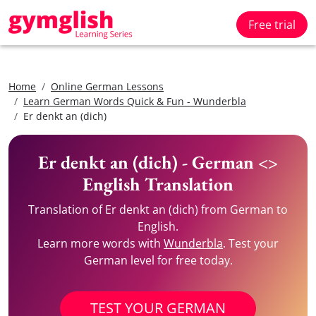
Free trial
Home
Online German Lessons
Learn German Words Quick & Fun - Wunderbla
Er denkt an (dich)
Er denkt an (dich) - German <>
English Translation
Translation of Er denkt an (dich) from German to
English.
Learn more words with
Wunderbla
. Test your
German level for free today.
TEST YOUR GERMAN