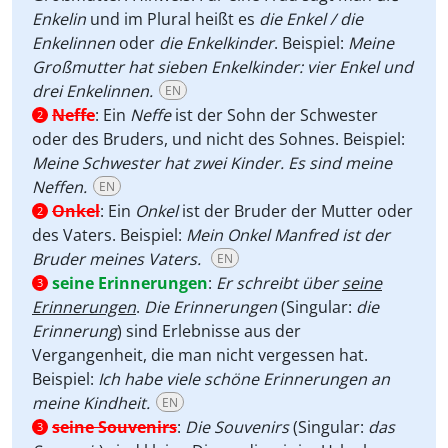
Enkelin
und im Plural heißt es
die Enkel / die
Enkelinnen
oder
die Enkelkinder
. Beispiel:
Meine
Großmutter hat sieben Enkelkinder: vier Enkel und
drei Enkelinnen.
EN
Neffe
:
Ein
Neffe
ist der Sohn der Schwester
2
oder des Bruders, und nicht des Sohnes. Beispiel:
Meine Schwester hat zwei Kinder. Es sind meine
Neffen.
EN
Onkel
:
Ein
Onkel
ist der Bruder der Mutter oder
2
des Vaters. Beispiel:
Mein Onkel Manfred ist der
Bruder meines Vaters.
EN
seine Erinnerungen
:
Er schreibt über
seine
3
Erinnerungen
.
Die Erinnerungen
(Singular:
die
Erinnerung
) sind Erlebnisse aus der
Vergangenheit, die man nicht vergessen hat.
Beispiel:
Ich habe viele schöne Erinnerungen an
meine Kindheit.
EN
seine Souvenirs
:
Die Souvenirs
(Singular:
das
3