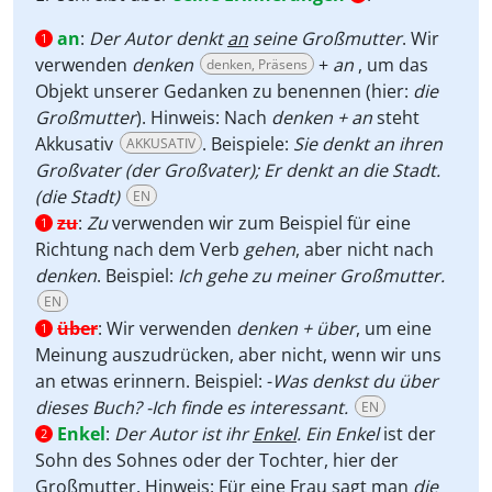
an
:
Der Autor denkt
an
seine Großmutter
. Wir
1
verwenden
denken
+
an
, um das
denken, Präsens
Objekt unserer Gedanken zu benennen (hier:
die
Großmutter
). Hinweis: Nach
denken + an
steht
Akkusativ
. Beispiele:
Sie denkt an ihren
AKKUSATIV
Großvater (der Großvater); Er denkt an die Stadt.
(die Stadt)
EN
zu
:
Zu
verwenden wir zum Beispiel für eine
1
Richtung nach dem Verb
gehen
, aber nicht nach
denken
. Beispiel:
Ich gehe zu meiner Großmutter.
EN
über
:
Wir verwenden
denken + über
, um eine
1
Meinung auszudrücken, aber nicht, wenn wir uns
an etwas erinnern. Beispiel: -
Was denkst du über
dieses Buch? -Ich finde es interessant.
EN
Enkel
:
Der Autor ist ihr
Enkel
.
Ein Enkel
ist der
2
Sohn des Sohnes oder der Tochter, hier der
Großmutter. Hinweis: Für eine Frau sagt man
die