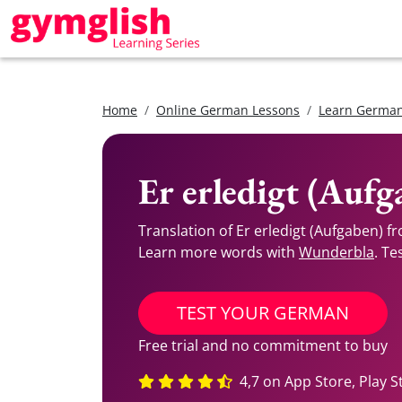
Home
Online German Lessons
Learn German
Er erledigt (Auf
Translation of Er erledigt (Aufgaben) 
Learn more words with
Wunderbla
. Te
TEST YOUR GERMAN
Free trial and no commitment to buy
4,7 on App Store, Play S