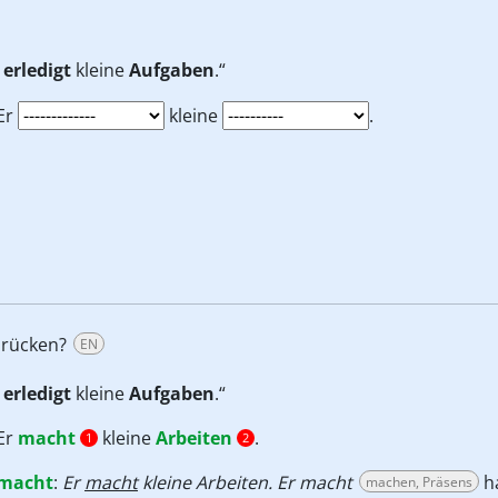
r
erledigt
kleine
Aufgaben
.“
Er
kleine
.
drücken?
EN
r
erledigt
kleine
Aufgaben
.“
Er
macht
kleine
Arbeiten
.
1
2
macht
:
Er
macht
kleine Arbeiten. Er macht
ha
machen, Präsens