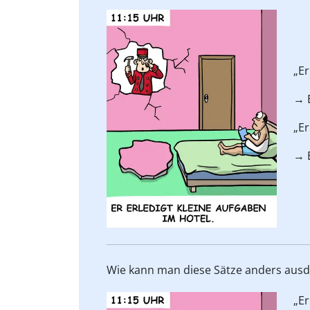
„E
→ 
„E
→ 
Wie kann man diese Sätze anders aus
„E