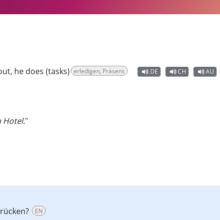
out, he does (tasks)
erledigen, Präsens
DE
CH
AU
 Hotel.
"
drücken?
EN