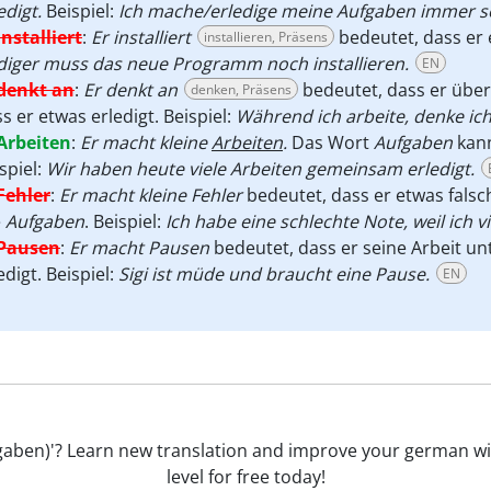
edigt.
Beispiel:
Ich mache/erledige meine Aufgaben immer so
installiert
:
Er installiert
bedeutet, dass er 
installieren, Präsens
diger muss das neue Programm noch installieren.
EN
denkt an
:
Er denkt an
bedeutet, dass er über
denken, Präsens
s er etwas erledigt. Beispiel:
Während ich arbeite, denke ic
Arbeiten
:
Er macht kleine
Arbeiten
.
Das Wort
Aufgaben
kan
spiel:
Wir haben heute viele Arbeiten gemeinsam erledigt.
Fehler
:
Er macht kleine Fehler
bedeutet, dass er etwas fals
e
Aufgaben
. Beispiel:
Ich habe eine schlechte Note, weil ich 
Pausen
:
Er macht Pausen
bedeutet, dass er seine Arbeit unt
edigt. Beispiel:
Sigi ist müde und braucht eine Pause.
EN
 (Aufgaben)'? Learn new translation and improve your german
level for free today!