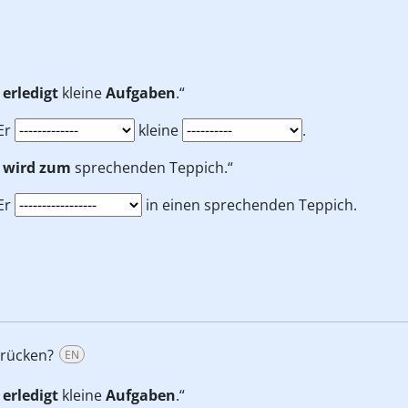
r
erledigt
kleine
Aufgaben
.“
Er
kleine
.
r
wird zum
sprechenden Teppich.“
Er
in einen sprechenden Teppich.
drücken?
EN
r
erledigt
kleine
Aufgaben
.“