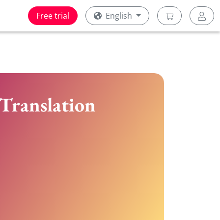
Free trial
English
 Translation