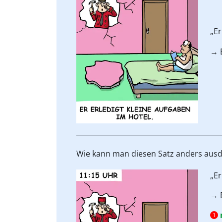
„E
→ 
Wie kann man diesen Satz anders aus
„E
→ 
1