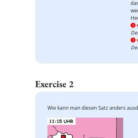
das
wer
Heu
3
Der
3
Der
Exercise 2
Wie kann man diesen Satz anders aus