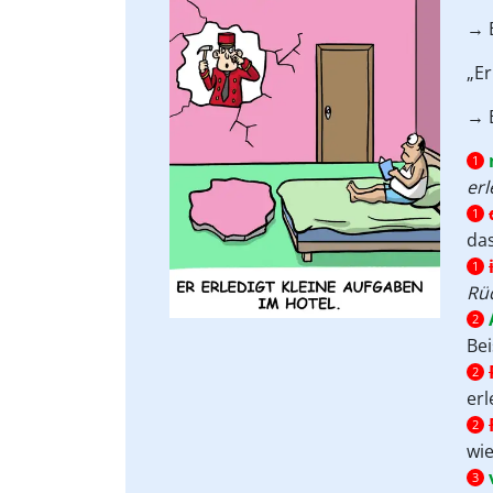
→ 
„E
→ 
1
erl
1
das
1
Rü
2
Bei
2
erl
2
wi
3