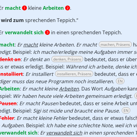
Er
macht
kleine
Arbeiten
.
1
2
r
wird zum
sprechenden Teppich.“
Er
verwandelt sich
in einen sprechenden Teppich.
3
macht
:
Er
macht
kleine Arbeiten. Er macht
ha
machen, Präsens
edigt.
Beispiel:
Ich mache/erledige meine Aufgaben immer so
denkt an
:
Er denkt an
bedeutet, dass er über
denken, Präsens
s er etwas erledigt. Beispiel:
Während ich arbeite, denke ic
installiert
:
Er installiert
bedeutet, dass er 
installieren, Präsens
diger muss das neue Programm noch installieren.
EN
Arbeiten
:
Er macht kleine
Arbeiten
.
Das Wort
Aufgaben
kan
spiel:
Wir haben heute viele Arbeiten gemeinsam erledigt.
Pausen
:
Er macht Pausen
bedeutet, dass er seine Arbeit unt
edigt. Beispiel:
Sigi ist müde und braucht eine Pause.
EN
Fehler
:
Er macht kleine Fehler
bedeutet, dass er etwas fals
e
Aufgaben
. Beispiel:
Ich habe eine schlechte Note, weil ich 
verwandelt sich
:
Er
verwandelt sich
in einen sprechenden Te