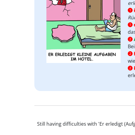
erl
1
Rü
1
das
2
Bei
2
wi
2
erl
Still having difficulties with 'Er erledigt