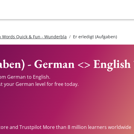
 Words Quick & Fun - Wunderbla
Er erledigt (Aufgaben)
gaben) - German <> English
from German to English.
st your German level for free today.
tore and Trustpilot More than 8 million learners worldwide