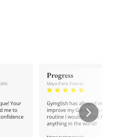
Progress
USA)
Maya (Paris, France)
que! Your
Gymglish has allowed me to
d me to
improve my German. A daily
confidence
routine I wouldn't miss for
anything in the world!