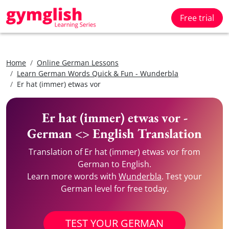
Free trial
Home
Online German Lessons
Learn German Words Quick & Fun - Wunderbla
Er hat (immer) etwas vor
Er hat (immer) etwas vor -
German <> English Translation
Translation of Er hat (immer) etwas vor from
German to English.
Learn more words with
Wunderbla
. Test your
German level for free today.
TEST YOUR GERMAN