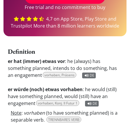
Free trial and no commitment to buy
4,7 on App Store, Play Store and
Trustpilot More than 8 million learners worldwide
Definition
er hat (immer) etwas vor
:
he (always) has
something planned, intends to do something, has
an engagement
vorhaben, Präsens
DE
er würde (noch) etwas vorhaben
:
he would (still)
have something planned, would (still) have an
engagement
vorhaben, Konj. II Futur 1
DE
Note
:
vorhaben
(to have something planned) is a
separable verb.
TRENNBARES VERB