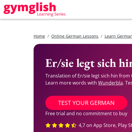
Home
Online German Lessons
Learn German
Er/sie legt sich 
Translation of Er/sie legt sich hin fro
Learn more words with
Wunderbla
. Te
TEST YOUR GERMAN
Free trial and no commitment to buy
4,7 on App Store, Play S