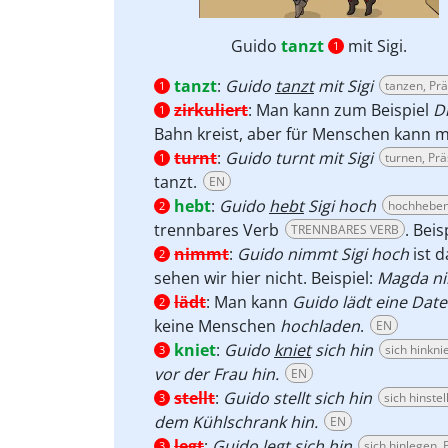
Guido
tanzt
mit Sigi.
1
tanzt
:
Guido
tanzt
mit Sigi
tanzen, Pr
1
zirkuliert
:
Man kann zum Beispiel
D
1
Bahn kreist, aber für Menschen kann
turnt
:
Guido turnt mit Sigi
turnen, Pr
1
tanzt.
EN
hebt
:
Guido
hebt
Sigi hoch
hochheben
2
trennbares Verb
. Beis
TRENNBARES VERB
nimmt
:
Guido nimmt Sigi hoch
ist 
2
sehen wir hier nicht. Beispiel:
Magda ni
lädt
:
Man kann
Guido lädt eine Date
2
keine Menschen
hochladen
.
EN
kniet
:
Guido
kniet
sich hin
sich hinkni
3
vor der Frau hin.
EN
stellt
:
Guido stellt sich hin
sich hinste
3
dem Kühlschrank hin.
EN
legt
:
Guido legt sich hin
sich hinlegen,
3