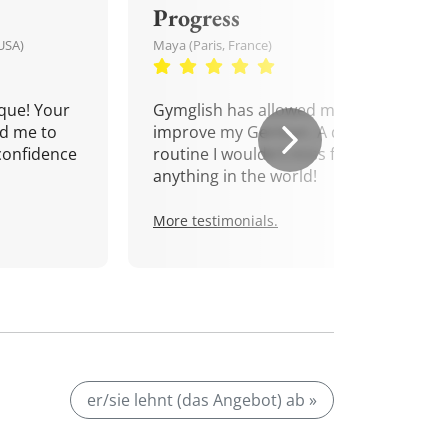
Progress
USA)
Maya (Paris, France)
que! Your
Gymglish has allowed me to
d me to
improve my German. A daily
confidence
routine I wouldn't miss for
anything in the world!
More testimonials.
er/sie lehnt (das Angebot) ab »