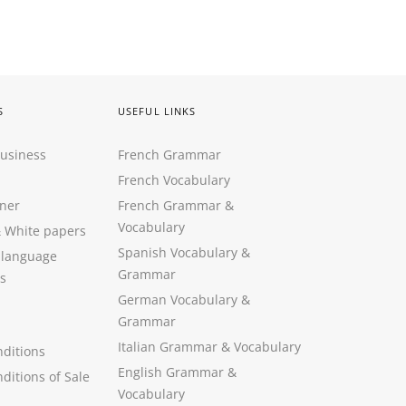
S
USEFUL LINKS
Business
French Grammar
French Vocabulary
ner
French Grammar &
Vocabulary
&
White papers
Spanish Vocabulary
&
 language
Grammar
s
German Vocabulary
&
Grammar
Italian Grammar
&
Vocabulary
ditions
English Grammar
&
ditions of Sale
Vocabulary