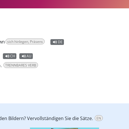
own
sich hinlegen, Präsens
DE
CH
AU
b.
TRENNBARES VERB
n Bildern? Vervollständigen Sie die Sätze.
EN