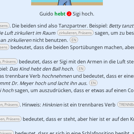
Guido
hebt
Sigi hoch.
2
. Die beiden sind also Tanzpartner.
Beispiel:
Betty tanzt
äsens
ie Luft zirkuliert im Raum
sagen, um zu besc
zirkulieren, Präsens
 man
zirkulieren
nicht benutzen.
EN
bedeutet, dass die beiden Sportübungen machen, aber h
äsens
bedeutet, dass er Sigi mit den Armen in die Luft s
, Präsens
piel:
Das Kind hebt den Ball hoch.
EN
das trennbare Verb
hochnehmen
und bedeutet, dass er eine
mmt Dr. Meyer hoch und lacht ihn aus.
EN
i hoch
sagen, um auszudrücken, dass er etwas auf einen C
. Hinweis:
Hinknien
ist ein trennbares Verb
en, Präsens
TRENNB
bedeutet, dass er steht, aber hier ist er auf den K
llen, Präsens
bedeutet, dass er sich in eine Schlafposition begibt, ab
 Präsens