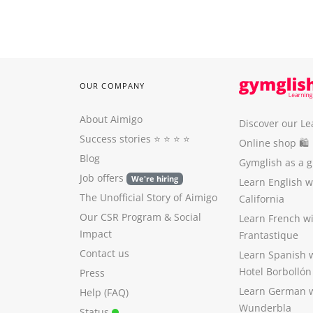
OUR COMPANY
About Aimigo
Discover our Le
Success stories
⭐️ ⭐️ ⭐️ ⭐️
Online shop 🛍
Blog
Gymglish as a gi
Job offers
We're hiring
Learn English 
The Unofficial Story of Aimigo
California
Our CSR Program
&
Social
Learn French w
Impact
Frantastique
Contact us
Learn Spanish 
Hotel Borbollón
Press
Learn German 
Help (FAQ)
Wunderbla
Status