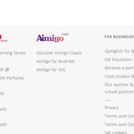
FOR BUSINESSE
Gymglish for 
arning Series
Discover Aimigo Coach
For Educators
Aimigo for Android
Become a part
ft
🎁
Aimigo for iOS
Case studies
with Perfume
Our teacher &
school partner
ith
----
Privacy
with
Terms and Con
Terms and Con
with
Set cookies