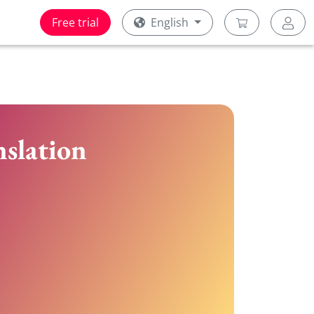
Free trial
English
nslation