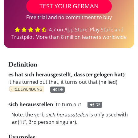
TEST YOUR GERMAN
Free trial and no commitment to buy
4,7 on App Store, Play Store and
Trustpilot More than 8 million learners worldwide
Definition
es hat sich herausgestellt, dass (er gelogen hat)
:
it has turned out that, it turns out that (he lied)
REDEWENDUNG
DE
sich herausstellen
:
to turn out
DE
Note
: the verb
sich herausstellen
is only used with
es
(“it”, 3rd person singular).
Examples