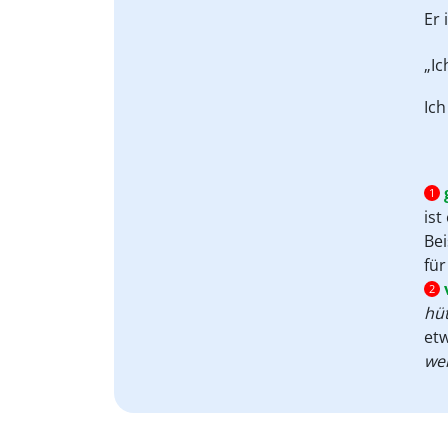
Player
Er 
„I
Ic
1
ist
Bei
für
2
hü
etw
wer