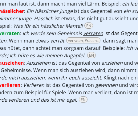
n man laut ist, dann macht man viel Lärm. Beispiel:
ein la
hässlicher
:
Ein hässlicher Junge
ist das Gegenteil von
ein s
hlimmer Junge. Hässlich
ist etwas, das nicht gut aussieht un
spiel:
Was für ein hässlicher Mantel!
EN
verraten
:
Ich werde sein Geheimnis
verraten
ist das Gegent
ten
. Wenn man etwas
verrät
, dann sagt ma
verraten, Präsens
as hütet, dann achtet man sorgsam darauf. Beispiele:
Ich v
de; Ich hüte es wie meinen Augapfel.
EN
ausziehen
:
Ausziehen
ist das Gegenteil von
anziehen
und wi
 Geheimnisse. Wenn man sich ausziehen wird, dann nimmt m
de mich ausziehen, wenn ihr euch auszieht.
Klingt nach ein
verlieren
:
Verlieren
ist das Gegenteil von
gewinnen
und wird
dern zum Beispiel für Spiele. Wenn man verliert, dann ist 
de verlieren und das ist mir egal.
EN