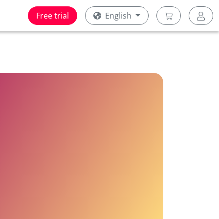
Free trial
English