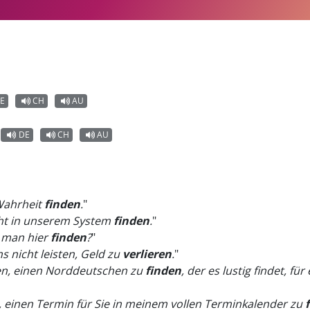
E
CH
AU
DE
CH
AU
Wahrheit
finden
.
"
cht in unserem System
finden
.
"
 man hier
finden
?
"
s nicht leisten, Geld zu
verlieren
.
"
den, einen Norddeutschen zu
finden
, der es lustig findet, für
 einen Termin für Sie in meinem vollen Terminkalender zu