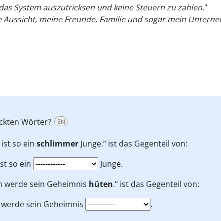
das System auszutricksen und keine Steuern zu zahlen.
"
die Aussicht, meine Freunde, Familie und sogar mein Unter
uckten Wörter?
EN
 ist so ein
schlimmer
Junge.“ ist das Gegenteil von:
ist so ein
Junge.
ch werde sein Geheimnis
hüten
.“ ist das Gegenteil von:
h werde sein Geheimnis
.