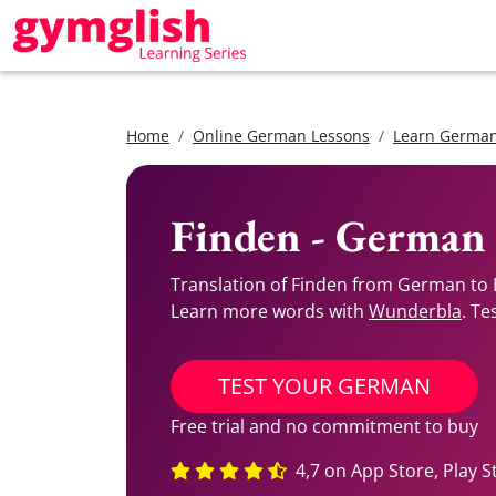
Home
Online German Lessons
Learn German
Finden - German 
Translation of Finden from German to 
Learn more words with
Wunderbla
. Te
TEST YOUR GERMAN
Free trial and no commitment to buy
4,7 on App Store, Play S