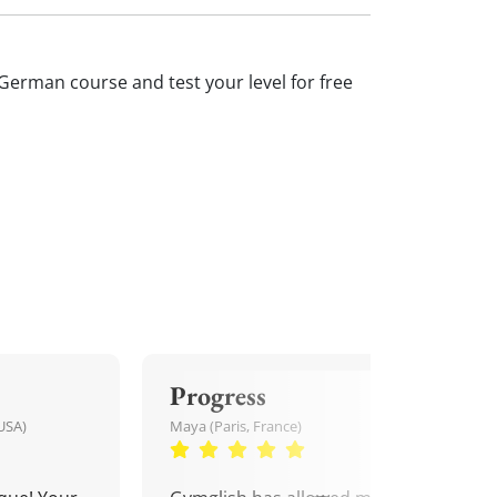
 German course and test your level for free
Progress
USA)
Maya (Paris, France)