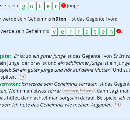
ist so ein
Junge.
1
ch werde sein Geheimnis
hüten
.“ ist das Gegenteil von:
h werde sein Geheimnis
.
2
guter
:
Er ist so ein
guter
Junge
ist das Gegenteil von
Er ist 
 ein Junge, der brav ist und
ein schlimmer Junge
ist ein Jung
spiel:
Sei ein guter Junge und hör auf deine Mutter.
Und suc
 später.
EN
verraten
:
Ich werde sein Geheimnis
verraten
ist das Gegent
ten
. Wenn man etwas
verrät
, dann sagt ma
verraten, Präsens
as hütet, dann achtet man sorgsam darauf. Beispiele:
Ich v
den; Ich hüte das Geheimnis wie meinen Augapfel.
EN