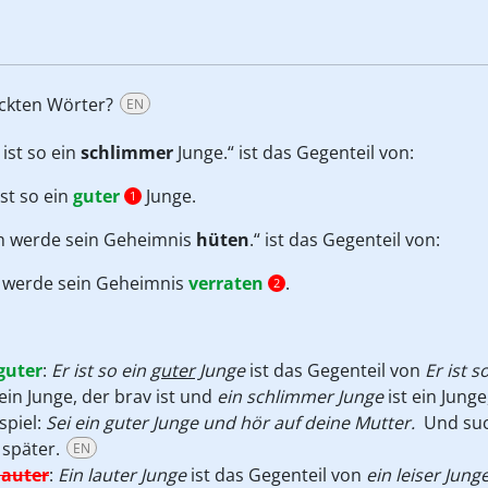
uckten Wörter?
EN
 ist so ein
schlimmer
Junge.“ ist das Gegenteil von:
ist so ein
guter
Junge.
1
ch werde sein Geheimnis
hüten
.“ ist das Gegenteil von:
h werde sein Geheimnis
verraten
.
2
guter
:
Er ist so ein
guter
Junge
ist das Gegenteil von
Er ist 
 ein Junge, der brav ist und
ein schlimmer Junge
ist ein Jung
spiel:
Sei ein guter Junge und hör auf deine Mutter.
Und suc
 später.
EN
lauter
:
Ein lauter Junge
ist das Gegenteil von
ein leiser Jung