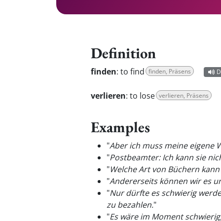
Definition
finden
:
to find
finden, Präsens
D
verlieren
:
to lose
verlieren, Präsens
Examples
"
Aber ich muss meine eigene 
"
Postbeamter: Ich kann sie ni
"
Welche Art von Büchern kann
"
Andererseits können wir es un
"
Nur dürfte es schwierig wer
zu bezahlen.
"
"
Es wäre im Moment schwierig,