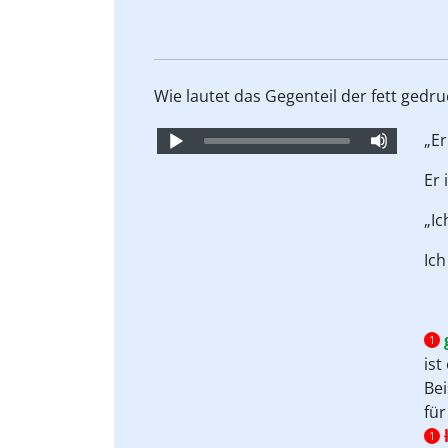
Wie lautet das Gegenteil der fett gedr
Audio
„Er
Player
Er 
„I
Ic
1
ist
Bei
für
1