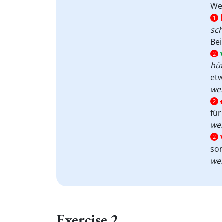
Wen
1
sc
Bei
2
hü
etw
wer
2
für
wer
2
son
wer
Exercise 2