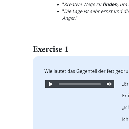
"
Kreative Wege zu
finden
, um 
"
Die Lage ist sehr ernst und 
Angst.
"
Exercise 1
Wie lautet das Gegenteil der fett gedr
Audio
„Er
Player
Er 
„I
Ic