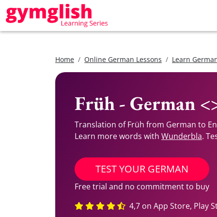
Home
Online German Lessons
Learn German
Früh - German <>
Translation of Früh from German to En
Learn more words with
Wunderbla
. Te
TEST YOUR GERMAN
Free trial and no commitment to buy
4,7 on App Store, Play S