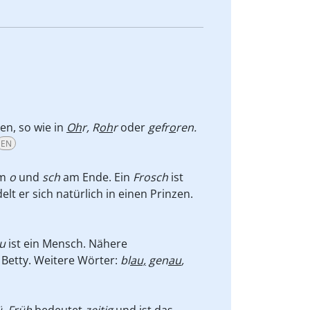
n, so wie in
Oh
r, R
oh
r
oder
gefr
o
ren.
EN
em
o
und
sch
am Ende. Ein
Frosch
ist
lt er sich natürlich in einen Prinzen.
u
ist ein Mensch. Nähere
 Betty. Weitere Wörter:
bl
au,
gen
au
,
ü. Früh
bedeutet
zeitig
und ist das