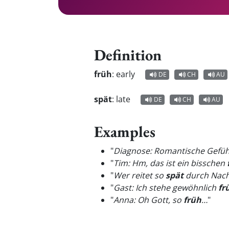
Definition
früh
:
early
DE
CH
AU
spät
:
late
DE
CH
AU
Examples
"
Diagnose: Romantische Gefühl
"
Tim: Hm, das ist ein bisschen
"
Wer reitet so
spät
durch Nach
"
Gast: Ich stehe gewöhnlich
fr
"
Anna: Oh Gott, so
früh
…
"