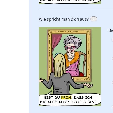
Wie spricht man
froh
aus?
EN
“Bi