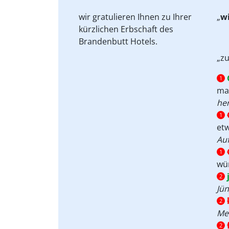
wir gratulieren Ihnen
zu Ihrer
„
wi
kürzlichen
Erbschaft des
Brandenbutt Hotels.
„zu
1
ma
he
1
etw
Auf
1
wü
2
Jün
2
Mei
2