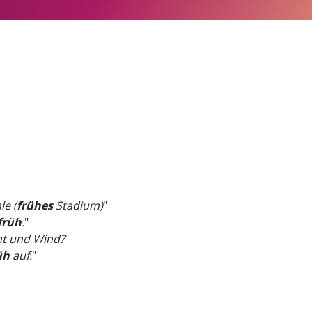
e (
frühes
Stadium)
"
früh
.
"
t und Wind?
"
üh
auf.
"