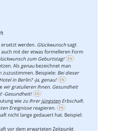
ft
ersetzt werden.
Glückwunsch
sagt
 auch mit der etwas formelleren Form
Glückwunsch zum Geburtstag!
EN
etzen. Als
genau
bezeichnet man
 zuzustimmen. Beispiele:
Bei dieser
tel in Berlin? -Ja, genau!
EN
ie
wir gratulieren Ihnen.
Gesundheit
i! -Gesundheit!
EN
eutung wie
zu Ihrer
jüngsten
Erbschaft.
ten Ereignisse reagieren.
EN
aft nicht lange gedauert hat. Beispiel:
aft vor dem erwarteten Zeitpunkt