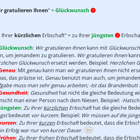
r gratulieren Ihnen
“ =
Glückwunsch
1
 Ihrer
kürzlichen
Erbschaft“ = zu Ihrer
jüngsten
Erbscha
2
Glückwunsch
:
Wir gratulieren Ihnen
kann mit
Glückwunsch
n, um jemandem zu gratulieren.
Wir gratulieren Ihnen
kann
rzlichen Glückwunsch
ersetzt werden. Beispiel:
Herzlichen 
Genau
:
Mit
genau
kann man
wir gratulieren Ihnen
nicht ers
as, das präzise ist.
Genau
benutzt man auch, um jemandem
gabe muss man sehr genau arbeiten; -Ist das Brandenbutt Ho
Gesundheit
:
Gesundheit
hat nicht die gleiche Bedeutung w
nscht man einer Person nach dem Niesen. Beispiel:
-Hatsch
jüngsten
:
Zu Ihrer
kürzlichen
Erbschaft
hat die gleiche Bed
gst
bedeutet
vor kurzem
. Beispiel:
Wir müssen auf die jüngs
kurzen
:
Zu Ihrer
kurzen
Erbschaft
bedeutet, dass die Erbsch
n Erfolg war nur von kurzer Dauer.
EN
frühen
:
Zu Ihrer
frühen
Erbschaft
bedeutet, dass die Erbsch