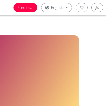
Free trial
English