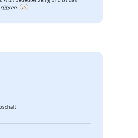
 r
üh
ren.
EN
bschaft