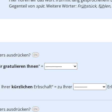
Gegenteil von
spät.
Weitere Wörter:
Fr
üh
stück, f
üh
len,
ders ausdrücken?
EN
r gratulieren Ihnen
“ =
 Ihrer
kürzlichen
Erbschaft“ = zu Ihrer
Er
ders ausdrücken?
EN