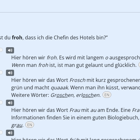
st du
froh
, dass ich die Chefin des Hotels bin?”
Hier hören wir
froh.
Es wird mit langem
o
ausgesproche
W
enn man
froh
ist, ist man gut gelaunt und glücklich.
Hier hören wir das Wort
Frosch
mit kurz gesprochen
grün und macht
quaaak
. Wenn man ihn küsst, verwande
Weitere Wörter:
Gr
osch
en, erl
osch
en.
EN
Hier hören wir das Wort
Frau
mit
au
am Ende. Eine
Fra
Informationen finden Sie in einem guten Biologiebuch,
gr
au
.
EN
Hier hören wir das Wort
früh
mit lang gesprochenem