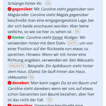
Schlange hinter ihr.
EN
gegenüber
:
Mit
Caroline steht gegenüber von
2
Magda
oder
Caroline steht Magda gegenüber
beschreibt man eine entgegengesetzte Lage, bei
der sich beide anschauen würden. Aber keine
seitliche, so wie sie hier zu sehen ist.
EN
hinter
:
Caroline steht
hinter
Rüdiger
. Wir
3
verwenden
hinter
mit dem Dativ
, um von
DATIV
einer Position auf der Rückseite von etwas zu
sprechen. Hinweis: Wenn wir mit
hinter
eine
Richtung angeben, verwenden wir den Akkusativ
. Beispiele:
Ein Apfelbaum steht hinter
AKKUSATIV
dem Haus. (Dativ); Sie läuft hinter das Haus.
(Akkusativ)
EN
daneben
:
Man kann sagen
Da ist ein Baum und
3
Caroline steht daneben
, wenn wir uns auf etwas
schon Genanntes (
ein Baum
) beziehen, aber hier
ist das nicht der Fall.
EN
gegenüber
:
Gegenüber
beschreibt eine
3