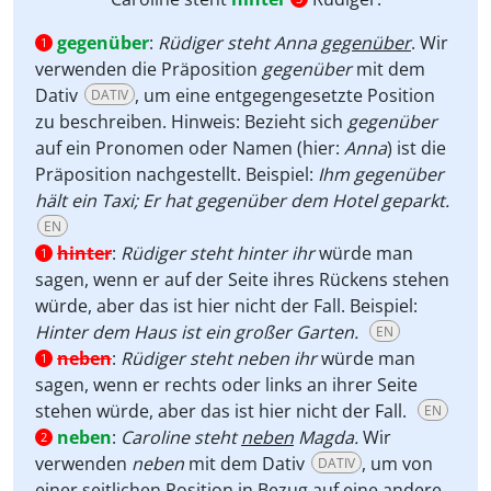
gegenüber
:
Rüdiger steht Anna
gegenüber
. Wir
1
verwenden die Präposition
gegenüber
mit dem
Dativ
, um eine entgegengesetzte Position
DATIV
zu beschreiben. Hinweis: Bezieht sich
gegenüber
auf ein Pronomen oder Namen (hier:
Anna
) ist die
Präposition nachgestellt. Beispiel:
Ihm gegenüber
hält ein Taxi; Er hat gegenüber dem Hotel geparkt.
EN
hinter
:
Rüdiger steht hinter ihr
würde man
1
sagen, wenn er auf der Seite ihres Rückens stehen
würde, aber das ist hier nicht der Fall. Beispiel:
Hinter dem Haus ist ein großer Garten.
EN
neben
:
Rüdiger steht neben ihr
würde man
1
sagen, wenn er rechts oder links an ihrer Seite
stehen würde, aber das ist hier nicht der Fall.
EN
neben
:
Caroline steht
neben
Magda.
Wir
2
verwenden
neben
mit dem Dativ
, um von
DATIV
einer seitlichen Position in Bezug auf eine andere