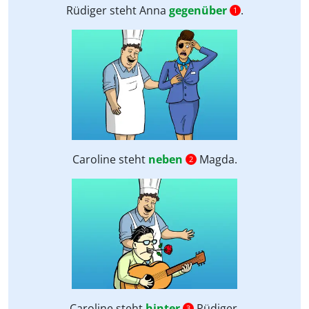
Rüdiger steht Anna
gegenüber
.
1
Caroline steht
neben
Magda.
2
Caroline steht
hinter
Rüdiger.
3