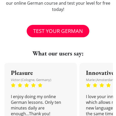
our online German course and test your level for free
today!
TEST YOUR GERMAN
What our users say:
Pleasure
Innovative
Victor (Cologne, Germany)
Marie (Amsterdam,
I enjoy doing my online
I love your inn
German lessons. Only ten
which allows me
minutes daily are
new language a
enough...Thank you!
the same time!