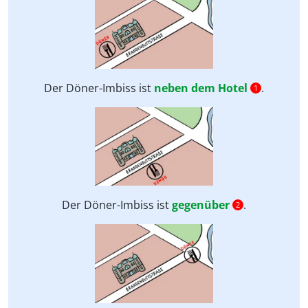
Der Döner-Imbiss ist
neben dem Hotel
.
1
Der Döner-Imbiss ist
gegenüber
.
2