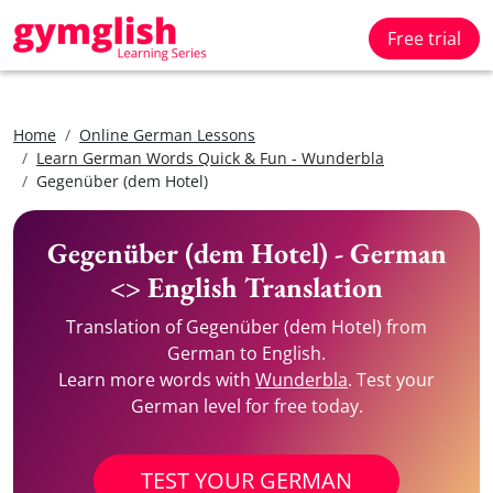
Free trial
Home
Online German Lessons
Learn German Words Quick & Fun - Wunderbla
Gegenüber (dem Hotel)
Gegenüber (dem Hotel) - German
<> English Translation
Translation of Gegenüber (dem Hotel) from
German to English.
Learn more words with
Wunderbla
. Test your
German level for free today.
TEST YOUR GERMAN