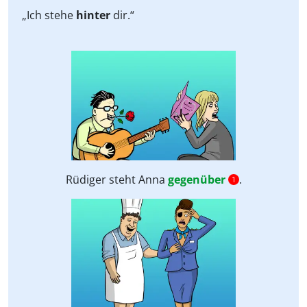
„Ich stehe
hinter
dir.“
Rüdiger steht Anna
gegenüber
.
1