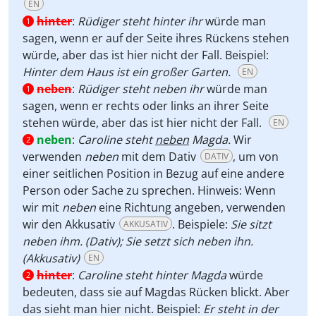
EN
hinter
:
Rüdiger steht hinter ihr
würde man
1
sagen, wenn er auf der Seite ihres Rückens stehen
würde, aber das ist hier nicht der Fall. Beispiel:
Hinter dem Haus ist ein großer Garten.
EN
neben
:
Rüdiger steht neben ihr
würde man
1
sagen, wenn er rechts oder links an ihrer Seite
stehen würde, aber das ist hier nicht der Fall.
EN
neben
:
Caroline steht
neben
Magda.
Wir
2
verwenden
neben
mit dem Dativ
, um von
DATIV
einer seitlichen Position in Bezug auf eine andere
Person oder Sache zu sprechen. Hinweis: Wenn
wir mit
neben
eine Richtung angeben, verwenden
wir den Akkusativ
. Beispiele:
Sie sitzt
AKKUSATIV
neben ihm. (Dativ); Sie setzt sich neben ihn.
(Akkusativ)
EN
hinter
:
Caroline steht hinter Magda
würde
2
bedeuten, dass sie auf Magdas Rücken blickt. Aber
das sieht man hier nicht. Beispiel:
Er steht in der