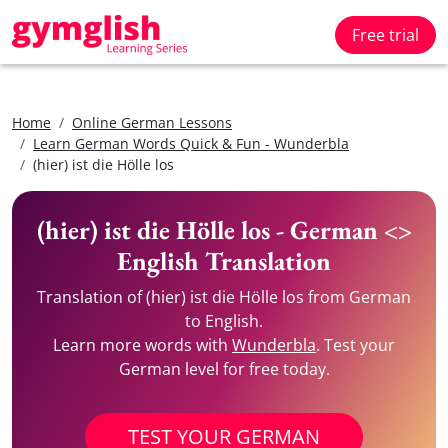
Free trial
Home
Online German Lessons
Learn German Words Quick & Fun - Wunderbla
(hier) ist die Hölle los
(hier) ist die Hölle los - German <>
English Translation
Translation of (hier) ist die Hölle los from German
to English.
Learn more words with
Wunderbla
. Test your
German level for free today.
TEST YOUR GERMAN