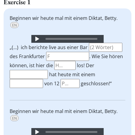
Exercise 1
Beginnen wir heute mal mit einem Diktat, Betty.
EN
Audio
Player
„(...) ich berichte live aus einer Bar
des Frankfurter
. Wie Sie hören
können, ist hier die
los! Der
hat heute mit einem
von 12
geschlossen!“
Beginnen wir heute mal mit einem Diktat, Betty.
EN
Audio