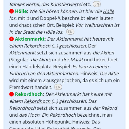
Bankenviertel, das Künstlerviertel
etc.
EN
Hölle
:
Wie Sie hören können, ist hier die
Hölle
3
los
, mit
ö
und Doppel-
ll,
beschreibt einen lauten
und chaotischen Ort. Beispiel:
Vor Weihnachten ist
in der Stadt die Hölle los.
EN
Aktienmarkt
:
Der
Aktienmarkt
hat heute mit
4
einem Rekordhoch (…) geschlossen
. Der
Aktienmarkt
setzt sich zusammen aus
die
Aktien
(Singular:
die Aktie
) und
der
Markt
und bezeichnet
einen Handelsplatz. Beispiel:
Es kam zu einem
Einbruch an den Aktienmärkten
. Hinweis:
Die Aktie
wird mit einem
z
ausgesprochen, da es sich um ein
Fremdwort handelt.
EN
Rekordhoch
:
Der Aktienmarkt hat heute mit
5
einem
Rekordhoch
(…) geschlossen
.
Das
Rekordhoch
setzt sich zusammen aus
der
Rekord
und
das
Hoch
.
Ein
Rekordhoch
bezeichnet man
einen absoluten Höhepunkt. Hinweis: Das
Gegenteil ist das
Rekordtief
. Beispiele:
Der