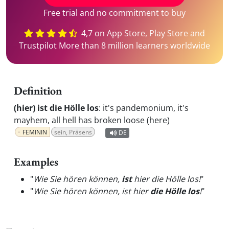
Free trial and no commitment to buy
4,7 on App Store, Play Store and
Trustpilot More than 8 million learners worldwide
Definition
(hier) ist die Hölle los
:
it's pandemonium, it's
mayhem, all hell has broken loose (here)
FEMININ
sein, Präsens
DE
Examples
"
Wie Sie hören können,
ist
hier die Hölle los!
"
"
Wie Sie hören können, ist hier
die Hölle los
!
"