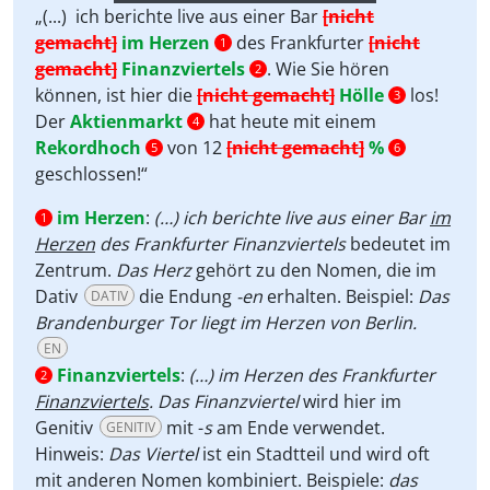
Player
„(...) ich berichte live aus einer Bar
[nicht
gemacht]
im Herzen
des Frankfurter
[nicht
1
gemacht]
Finanzviertels
. Wie Sie hören
2
können, ist hier die
[nicht gemacht]
Hölle
los!
3
Der
Aktienmarkt
hat heute mit einem
4
Rekordhoch
von 12
[nicht gemacht]
%
5
6
geschlossen!“
im Herzen
:
(…) ich berichte live aus einer Bar
im
1
Herzen
des Frankfurter Finanzviertels
bedeutet im
Zentrum.
Das Herz
gehört zu den Nomen, die im
Dativ
die Endung
-en
erhalten. Beispiel:
Das
DATIV
Brandenburger Tor liegt im Herzen von Berlin.
EN
Finanzviertels
:
(…) im Herzen des Frankfurter
2
Finanzviertels
. Das Finanzviertel
wird hier im
Genitiv
mit -
s
am Ende verwendet.
GENITIV
Hinweis:
Das Viertel
ist ein
Stadtteil und wird oft
mit anderen Nomen kombiniert. Beispiele:
das