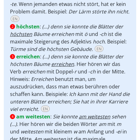
-te
. Wenn jemanden etwas nicht stört, hat er kein
Problem damit. Beispiel:
Der Lärm störte ihn nicht.
EN
höchsten
:
(…) denn sie konnte die Blätter der
2
höchsten
Bäume erreichen
mit
ö
und
-ch
ist die
maximale Steigerung des Adjektivs
hoch
. Beispiel:
Türme sind die höchsten Gebäude.
EN
erreichen
:
(…) denn sie konnte die Blätter der
3
höchsten Bäume
erreichen
.
Hier hören wir das
Verb
erreichen
mit Doppel-
r
und -
ch
in der Mitte.
Hinweis:
Erreichen
benutzt man, um
auszudrücken, dass man etwas berühren oder
schaffen kann. Beispiele:
Ich kann mit der Hand die
unteren Blätter erreichen; Sie hat in ihrer Karriere
viel erreicht.
EN
am weitesten
:
Sie konnte
am weitesten
sehen
4
(…).
Hier hören wir die beiden Wörter
am
mit
m
und
weitesten
mit kleinem
w
am Anfang und
-ei
in
der Mitte.
Am weitesten
ist die maximale