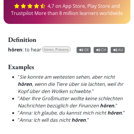
4,7 on App Store, Play Store and
Trustpilot More than 8 million learners worldwide
Definition
hören
:
to hear
hören, Präsens
DE
CH
AU
Examples
"
Sie konnte am weitesten sehen, aber nicht
hören
, wenn die Tiere über sie lachten, weil ihr
Kopf über den Wolken schwebte.
"
"
Aber Ihre Großmutter wollte keine schlechten
Nachrichten bezüglich der Finanzen
hören
.
"
"
Anna: Ich glaube, du kannst mich nicht
hören
.
"
"
Anna: Ich will das nicht
hören
.
"