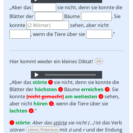
Player
„Aber das
sie nicht, denn sie konnte die
Blätter der
Bäume
. Sie
konnte
sehen, aber nicht
, wenn die Tiere über sie
.“
Hier kommt wieder ein kleines Diktat!
EN
Audio
Player
„Aber das
störte
sie nicht, denn sie konnte die
1
Blätter der
höchsten
Bäume
erreichen
. Sie
2
3
konnte
[nicht gemacht]
am weitesten
sehen,
4
aber nicht
hören
, wenn die Tiere über sie
5
lachten
.“
6
störte
:
Aber das
störte
sie nicht (…)
ist das Verb
1
stören
mit
ö
und
r
und der Endung
stören, Präteritum