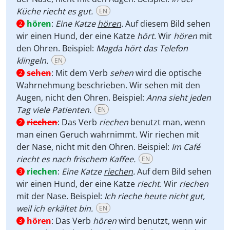
Küche riecht es gut.
EN
hören
:
Eine Katze
hören
.
Auf diesem Bild sehen
2
wir einen Hund, der eine Katze
hört
. Wir
hören
mit
den Ohren. Beispiel:
Magda hört das Telefon
klingeln.
EN
sehen
:
Mit dem Verb
sehen
wird die optische
2
Wahrnehmung beschrieben. Wir sehen mit den
Augen, nicht den Ohren. Beispiel:
Anna sieht jeden
Tag viele Patienten.
EN
riechen
:
Das Verb
riechen
benutzt man, wenn
2
man einen Geruch wahrnimmt. Wir riechen mit
der Nase, nicht mit den Ohren. Beispiel:
Im Café
riecht es nach frischem Kaffee.
EN
riechen
:
Eine Katze
riechen
.
Auf dem Bild sehen
3
wir einen Hund, der eine Katze
riecht
. Wir
riechen
mit der Nase. Beispiel:
Ich rieche heute nicht gut,
weil ich erkältet bin.
EN
hören
:
Das Verb
hören
wird benutzt, wenn wir
3