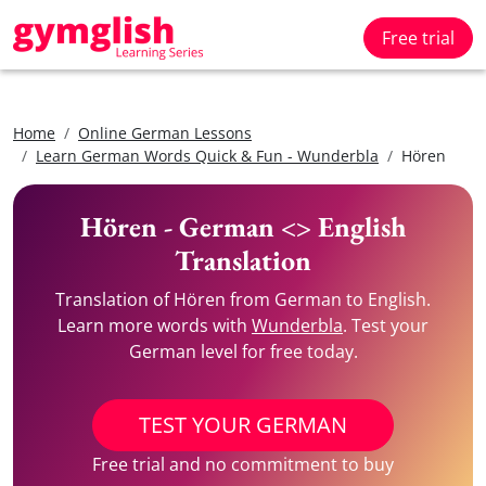
Free trial
Home
Online German Lessons
Learn German Words Quick & Fun - Wunderbla
Hören
Hören - German <> English
Translation
Translation of Hören from German to English.
Learn more words with
Wunderbla
. Test your
German level for free today.
TEST YOUR GERMAN
Free trial and no commitment to buy