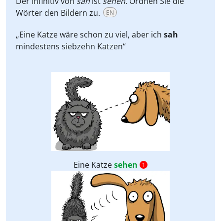
Der Infinitiv von
sah
ist
sehen
. Ordnen Sie die
Wörter den Bildern zu.
EN
„Eine Katze wäre schon zu viel, aber ich
sah
mindestens siebzehn Katzen“
Eine Katze
sehen
1