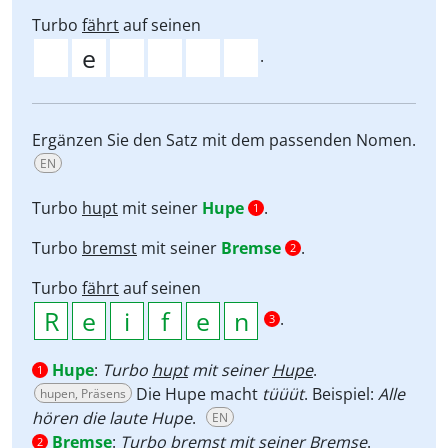
Turbo
fährt
auf seinen
.
Ergänzen Sie den Satz mit dem passenden Nomen.
EN
Turbo
hupt
mit seiner
Hupe
.
1
Turbo
bremst
mit seiner
Bremse
.
2
Turbo
fährt
auf seinen
.
3
Hupe
:
Turbo
hupt
mit seiner
Hupe
.
1
Die Hupe macht
tüüüt
. Beispiel:
Alle
hupen, Präsens
hören die laute Hupe
.
EN
Bremse
:
Turbo
bremst
mit seiner
Bremse
.
2