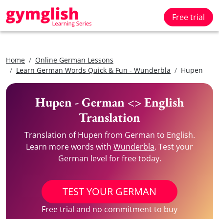
Free trial
Home
Online German Lessons
Learn German Words Quick & Fun - Wunderbla
Hupen
Hupen - German <> English
Translation
Translation of Hupen from German to English.
Learn more words with
Wunderbla
. Test your
German level for free today.
TEST YOUR GERMAN
Free trial and no commitment to buy