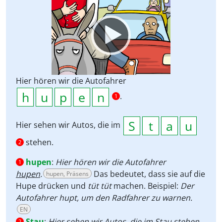
Video
Player
Hier hören wir die Autofahrer
.
1
Hier sehen wir Autos, die im
stehen.
2
hupen
:
Hier hören wir die Autofahrer
1
hupen
.
Das bedeutet, dass sie auf die
hupen, Präsens
Hupe drücken und
tüt tüt
machen. Beispiel:
Der
Autofahrer hupt, um den Radfahrer zu warnen.
EN
Stau
:
Hier sehen wir Autos, die im
Stau
stehen.
2