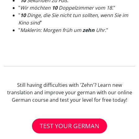
"
10
Sekunden zu Fuß.
"
"
Wir möchten
10
Doppelzimmer vom 18.
"
"
10
Dinge, die Sie nicht tun sollten, wenn Sie im
Kino sind
"
"
Maklerin: Morgen früh um
zehn
Uhr.
"
Still having difficulties with 'Zehn'? Learn new
translation and improve your german with our online
German course and test your level for free today!
TEST YOUR GERMAN