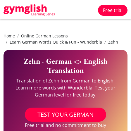
Free trial
Home
Online German Lessons
Learn German Words Quick & Fun - Wunderbla
Zehn
Zehn - German <> English
Translation
Translation of Zehn from German to English.
Learn more words with
Wunderbla
. Test your
German level for free today.
TEST YOUR GERMAN
Free trial and no commitment to buy