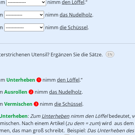
um
nimm
den Löffel
.“
um
nimm
das Nudelholz
.
um
nimm
die Schüssel
.
rstrichenen Utensil? Ergänzen Sie die Sätze.
EN
um
Unterheben
nimm
den Löffel
.“
1
um
Ausrollen
nimm
das Nudelholz
.
2
um
Vermischen
nimm
die Schüssel
.
3
Unterheben
:
Zum
Unterheben
nimm den Löffel
bedeutet,
v
mischen. Nach einem Artikel (
zu dem = zum
) wird aus dem
men, das man groß schreibt. Beispiel:
Das Unterheben des 