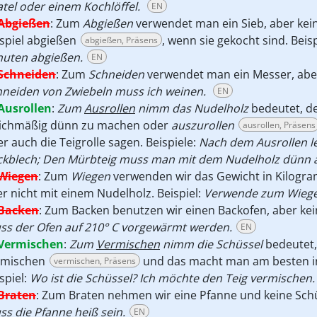
tel oder einem Kochlöffel.
EN
Abgießen
:
Zum
Abgießen
verwendet man ein Sieb, aber kei
spiel abgießen
, wenn sie gekocht sind. Beisp
abgießen, Präsens
nuten abgießen.
EN
Schneiden
:
Zum
Schneiden
verwendet man ein Messer, aber 
hneiden von Zwiebeln muss ich weinen.
EN
Ausrollen
:
Zum
Ausrollen
nimm das Nudelholz
bedeutet, d
eichmäßig dünn zu machen oder
auszurollen
ausrollen, Präsens
r auch die Teigrolle sagen. Beispiele:
Nach dem Ausrollen l
ckblech; Den Mürbteig muss man mit dem Nudelholz dünn a
Wiegen
:
Zum
Wiegen
verwenden wir das Gewicht in Kilogr
r nicht mit einem Nudelholz. Beispiel:
Verwende zum Wiege
Backen
:
Zum Backen benutzen wir einen Backofen, aber kein
ss der Ofen auf 210° C vorgewärmt werden.
EN
Vermischen
:
Zum
Vermischen
nimm die Schüssel
bedeutet
rmischen
und das macht man am besten in 
vermischen, Präsens
spiel:
Wo ist die Schüssel? Ich möchte den Teig vermischen.
Braten
:
Zum Braten nehmen wir eine Pfanne und keine Schüs
s die Pfanne heiß sein.
EN