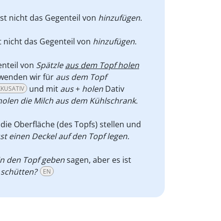
st nicht das Gegenteil von
hinzufügen
.
 nicht das Gegenteil von
hinzufügen
.
enteil von
Spätzle
aus dem Topf holen
wenden wir für
aus dem Topf
und mit
aus
+
holen
Dativ
KUSATIV
holen die Milch aus dem Kühlschrank.
die Oberfläche (des Topfs) stellen und
t einen Deckel auf den Topf legen.
n den Topf geben
sagen, aber es ist
 schütten?
EN