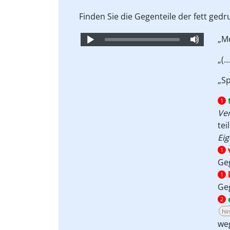
Finden Sie die Gegenteile der fett ged
Audio
„Me
Player
„(
„Sp
1
Ve
tei
Eig
1
Geg
1
Ge
2
hi
we