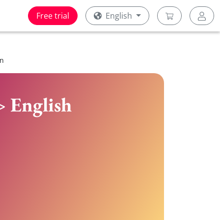
Free trial
English
en
> English