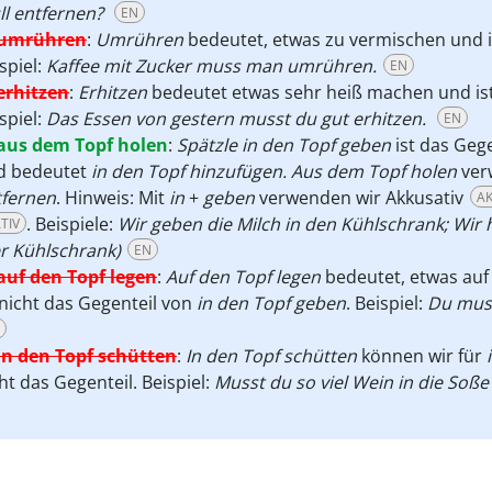
ll entfernen?
EN
umrühren
:
Umrühren
bedeutet, etwas zu vermischen und i
spiel:
Kaffee mit Zucker muss man umrühren.
EN
erhitzen
:
Erhitzen
bedeutet etwas sehr heiß machen und ist
spiel:
Das Essen von gestern musst du gut erhitzen.
EN
aus dem Topf holen
:
Spätzle in den Topf geben
ist das Geg
d bedeutet
in den Topf hinzufügen. Aus dem Topf
holen
ver
tfernen
. Hinweis: Mit
in
+
geben
verwenden wir Akkusativ
AK
. Beispiele:
Wir geben die Milch in den Kühlschrank; Wir 
TIV
r Kühlschrank)
EN
auf den Topf legen
:
Auf den Topf legen
bedeutet, etwas auf 
 nicht das Gegenteil von
in den Topf geben
. Beispiel:
Du muss
in den Topf schütten
:
In den Topf schütten
können wir für
i
ht das Gegenteil. Beispiel:
Musst du so viel Wein in die Soße