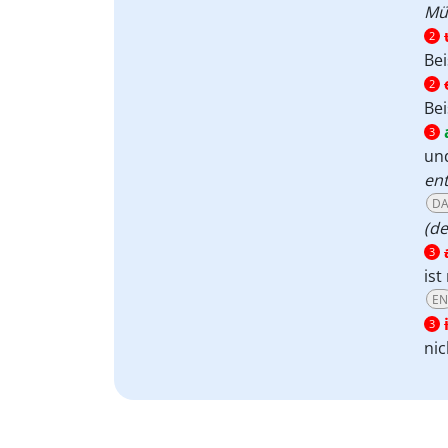
Mü
2
Bei
2
Bei
3
un
en
DA
(de
3
ist
EN
3
nic