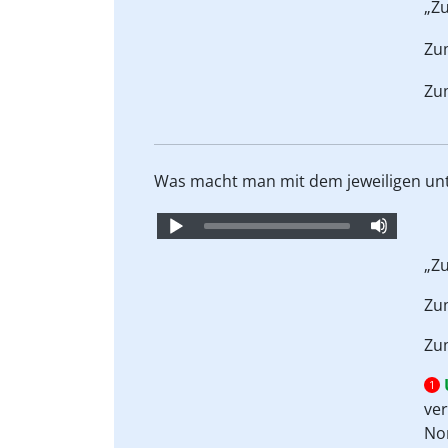
„Z
Z
Z
Was macht man mit dem jeweiligen unte
Audio
Player
„Z
Z
Z
1
ver
No