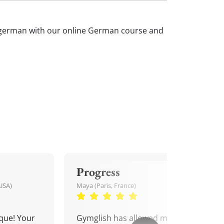
ur german with our online German course and
Progress
USA)
Maya (Paris, France)
que! Your
Gymglish has allowed me to