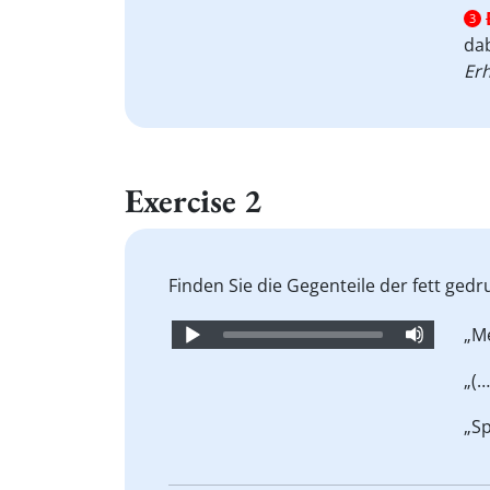
3
dab
Erh
Exercise 2
Finden Sie die Gegenteile der fett ged
Audio
„Me
Player
„(
„Sp