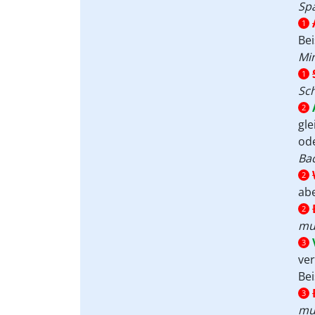
Spa
1
Bei
Mi
1
Sc
2
gl
ode
Ba
2
abe
2
mu
3
ve
Bei
3
mus