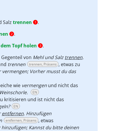
d Salz
trennen
.
1
rnen
.
2
 dem Topf holen
.
3
s Gegenteil von
Mehl und Salz
trennen
.
 und
trennen
, etwas zu
trennen, Präsens
er vermengen; Vorher musst du das
leiche wie
vermengen
und nicht das
 Weinschorle.
EN
 kritisieren und ist nicht das
geln?
EN
r
entfernen
. Hinzufügen
n
, etwas
entfernen, Präsens
hinzufügen; Kannst du bitte deinen