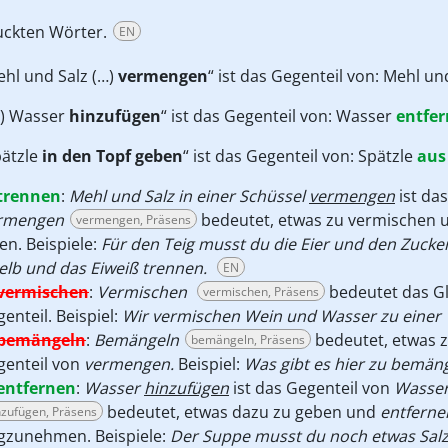
ruckten Wörter.
EN
hl und Salz (…)
vermengen
“ ist das Gegenteil von: Mehl un
…) Wasser
hinzufügen
“ ist das Gegenteil von: Wasser
entfe
ätzle
in den Topf geben
“ ist das Gegenteil von: Spätzle
aus
trennen
:
Mehl und Salz in einer Schüssel
vermengen
ist da
rmengen
bedeutet, etwas zu vermischen
vermengen, Präsens
len. Beispiele:
Für den Teig musst du die Eier und den Zuck
elb und das Eiweiß trennen.
EN
vermischen
:
Vermischen
bedeutet das G
vermischen, Präsens
enteil. Beispiel:
Wir vermischen Wein und Wasser zu einer
bemängeln
:
Bemängeln
bedeutet, etwas zu
bemängeln, Präsens
genteil von
vermengen.
Beispiel:
Was gibt es hier zu bemän
entfernen
:
Wasser
hinzufügen
ist das Gegenteil von
Wasse
bedeutet, etwas dazu zu geben und
entferne
nzufügen, Präsens
gzunehmen. Beispiele:
Der Suppe musst du noch etwas Salz 