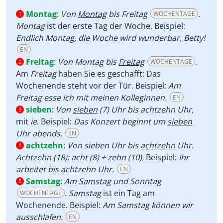
Montag
:
Von
Montag
bis Freitag
.
WOCHENTAGE
1
Montag
ist der erste Tag der Woche. Beispiel:
Endlich Montag, die Woche wird wunderbar, Betty!
EN
Freitag
:
Von Montag bis
Freitag
.
WOCHENTAGE
2
Am
Freitag
haben Sie es geschafft: Das
Wochenende steht vor der Tür. Beispiel:
Am
Freitag esse ich mit meinen Kolleginnen.
EN
sieben
:
Von
sieben
(7) Uhr bis achtzehn Uhr,
3
mit
ie
. Beispiel:
Das Konzert beginnt um
sieben
Uhr abends.
EN
achtzehn
:
Von sieben Uhr bis
achtzehn
Uhr.
4
Achtzehn (18): acht (8) + zehn (10).
Beispiel:
Ihr
arbeitet bis
achtzehn
Uhr.
EN
Samstag
:
Am
Samstag
und Sonntag
5
. Samstag
ist ein Tag am
WOCHENTAGE
Wochenende. Beispiel:
Am Samstag können wir
ausschlafen.
EN