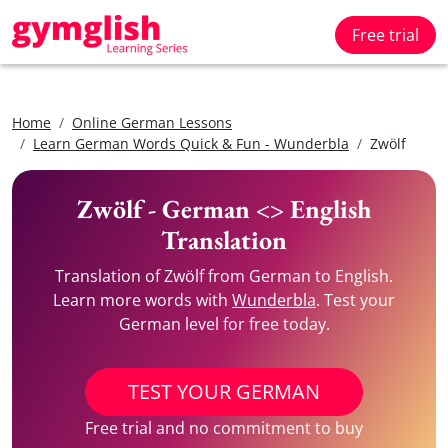
Free trial
Home
Online German Lessons
Learn German Words Quick & Fun - Wunderbla
Zwölf
Zwölf - German <> English
Translation
Translation of Zwölf from German to English.
Learn more words with
Wunderbla
. Test your
German level for free today.
TEST YOUR GERMAN
Free trial and no commitment to buy