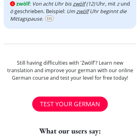
zwölf
:
Von acht Uhr bis
zwölf
(12)
Uhr, mit
z
und
6
ö
geschrieben. Beispiel:
Um
zwölf
Uhr beginnt die
Mittagspause.
EN
Still having difficulties with 'Zwölf'? Learn new
translation and improve your german with our online
German course and test your level for free today!
TEST YOUR GERMAN
What our users say: