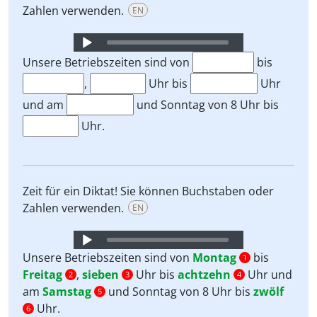
Zahlen verwenden.
EN
Audio
Player
Unsere Betriebszeiten sind von
bis
,
Uhr bis
Uhr
und am
und Sonntag von 8 Uhr bis
Uhr.
Zeit für ein Diktat! Sie können Buchstaben oder
Zahlen verwenden.
EN
Audio
Player
Unsere Betriebszeiten sind von
Montag
bis
1
Freitag
,
sieben
Uhr bis
achtzehn
Uhr und
2
3
4
am
Samstag
und Sonntag von 8 Uhr bis
zwölf
5
Uhr.
6