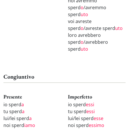
noi avremmo
sperd
o
/avremmo
sperd
uto
voi avreste
sperd
o
/avreste sperd
uto
loro avrebbero
sperd
o
/avrebbero
sperd
uto
Congiuntivo
Presente
Imperfetto
io sperd
a
io sperd
essi
tu sperd
a
tu sperd
essi
lui/lei sperd
a
lui/lei sperd
esse
noi sperd
iamo
noi sperd
essimo