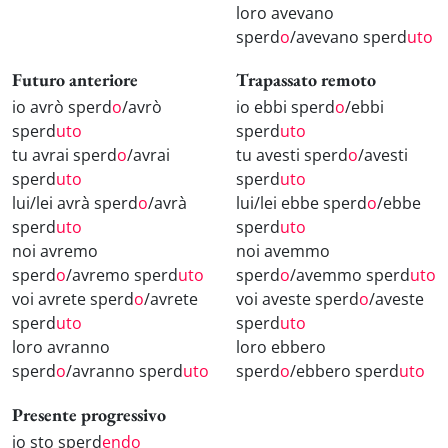
loro avevano
sperd
o
/avevano sperd
uto
Futuro anteriore
Trapassato remoto
io avrò sperd
o
/avrò
io ebbi sperd
o
/ebbi
sperd
uto
sperd
uto
tu avrai sperd
o
/avrai
tu avesti sperd
o
/avesti
sperd
uto
sperd
uto
lui/lei avrà sperd
o
/avrà
lui/lei ebbe sperd
o
/ebbe
sperd
uto
sperd
uto
noi avremo
noi avemmo
sperd
o
/avremo sperd
uto
sperd
o
/avemmo sperd
uto
voi avrete sperd
o
/avrete
voi aveste sperd
o
/aveste
sperd
uto
sperd
uto
loro avranno
loro ebbero
sperd
o
/avranno sperd
uto
sperd
o
/ebbero sperd
uto
Presente progressivo
io sto sperd
endo