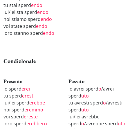
tu stai sperd
endo
lui/lei sta sperd
endo
noi stiamo sperd
endo
voi state sperd
endo
loro stanno sperd
endo
Condizionale
Presente
Passato
io sperd
erei
io avrei sperd
o
/avrei
tu sperd
eresti
sperd
uto
lui/lei sperd
erebbe
tu avresti sperd
o
/avresti
noi sperd
eremmo
sperd
uto
voi sperd
ereste
lui/lei avrebbe
loro sperd
erebbero
sperd
o
/avrebbe sperd
uto