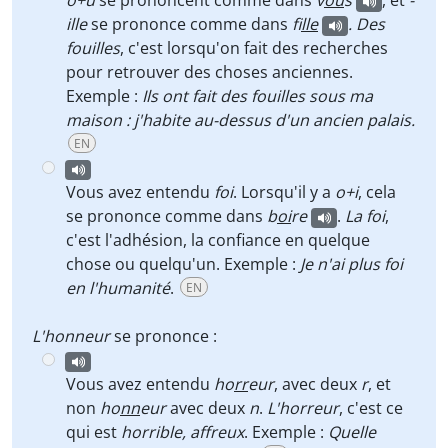
o+u
se prononcent comme dans
v
ou
s
, et
-
ille
se prononce comme dans
f
ille
.
Des
fouilles
, c'est lorsqu'on fait des recherches
pour retrouver des choses anciennes.
Exemple :
Ils ont fait des fouilles sous ma
maison : j'habite au-dessus d'un ancien palais.
EN
Vous avez entendu
foi
. Lorsqu'il y a
o+i
, cela
se prononce comme dans
b
oi
re
.
La foi
,
c'est l'adhésion, la confiance en quelque
chose ou quelqu'un. Exemple :
Je n'ai plus foi
en l'humanité
.
EN
L'honneur
se prononce :
Vous avez entendu
ho
rr
eur
, avec deux
r
, et
non
ho
nn
eur
avec deux
n
.
L'horreur
, c'est ce
qui est
horrible, affreux
. Exemple :
Quelle