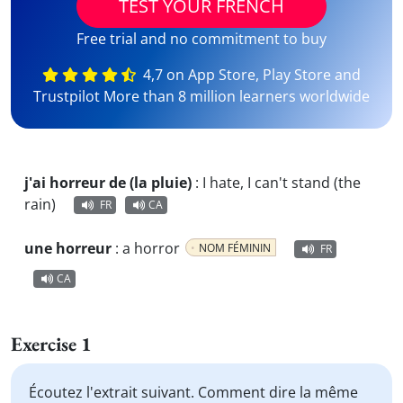
TEST YOUR FRENCH
Free trial and no commitment to buy
4,7 on App Store, Play Store and
Trustpilot More than 8 million learners worldwide
j'ai horreur de (la pluie)
:
I hate, I can't stand (the
rain)
FR
CA
une horreur
:
a horror
NOM FÉMININ
FR
CA
Exercise 1
Écoutez l'extrait suivant. Comment dire la même