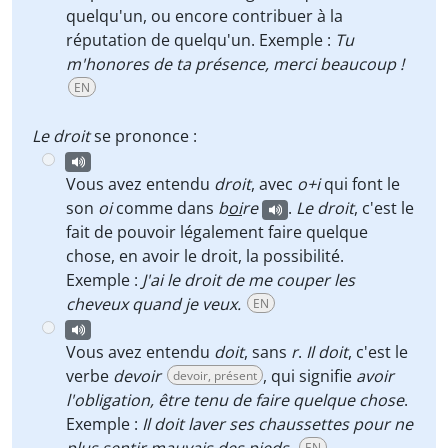
quelqu'un, ou encore contribuer à la
réputation de quelqu'un. Exemple :
Tu
m'honores de ta présence, merci beaucoup !
EN
Le droit
se prononce :
Vous avez entendu
droit
, avec
o+i
qui font le
son
oi
comme dans
b
oi
re
.
Le droit
, c'est le
fait de pouvoir légalement faire quelque
chose, en avoir le droit, la possibilité.
Exemple :
J'ai le droit de me couper les
cheveux quand je veux.
EN
Vous avez entendu
doit
, sans
r
.
Il doit
, c'est le
verbe
devoir
, qui signifie
avoir
devoir, présent
l'obligation, être tenu de faire quelque chose
.
Exemple :
Il doit laver ses chaussettes pour ne
EN