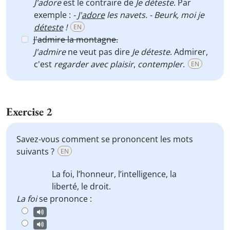
J'adore
est le contraire de
Je déteste
. Par
exemple :
- J'
adore
les navets. - Beurk, moi je
déteste
!
EN
J'admire la montagne.
J'admire
ne veut pas dire
Je déteste
. Admirer,
c'est
regarder avec plaisir
,
contempler
.
EN
Exercise 2
Savez-vous comment se prononcent les mots
suivants ?
EN
La
foi
, l’
honneur
, l’intelligence, la
liberté, le
droit
.
La foi
se prononce :