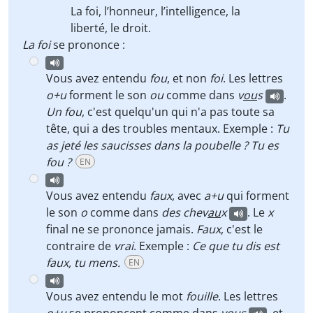
La
foi
, l’
honneur
, l’intelligence, la
liberté, le
droit
.
La foi
se prononce :
Vous avez entendu
fou
, et non
foi
. Les lettres
o+u
forment le son
ou
comme dans
v
ou
s
.
Un fou
, c'est quelqu'un qui n'a pas toute sa
tête, qui a des troubles mentaux. Exemple :
Tu
as jeté les saucisses dans la poubelle ? Tu es
fou ?
EN
Vous avez entendu
faux
, avec
a+u
qui forment
le son
o
comme dans
des chev
au
x
. Le
x
final ne se prononce jamais.
Faux
, c'est le
contraire de
vrai
. Exemple :
Ce que tu dis est
faux, tu mens.
EN
Vous avez entendu le mot
fouille
. Les lettres