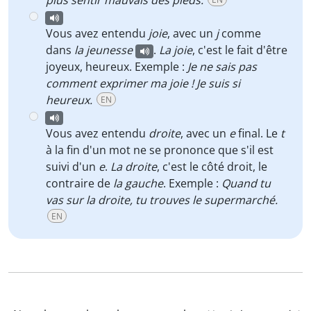
plus sentir mauvais des pieds.
Vous avez entendu
joie
, avec un
j
comme
dans
la
j
eunesse
.
La joie
, c'est le fait d'être
joyeux, heureux. Exemple :
Je ne sais pas
comment exprimer ma joie ! Je suis si
heureux.
EN
Vous avez entendu
droite
, avec un
e
final. Le
t
à la fin d'un mot ne se prononce que s'il est
suivi d'un
e
.
La droite
, c'est le côté droit, le
contraire de
la gauche
. Exemple :
Quand tu
vas sur la droite, tu trouves le supermarché.
EN