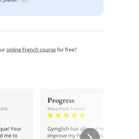
our
online French course
for free?
Progress
USA)
Maya (Paris, France)
que! Your
Gymglish has allowed me to
d me to
improve my French. A daily