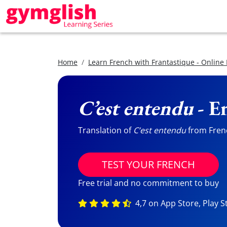
Home
Learn French with Frantastique - Online
C’est entendu
- E
Translation of
C’est entendu
from Frenc
TEST YOUR FRENCH
Free trial and no commitment to buy
4,7 on App Store, Play S