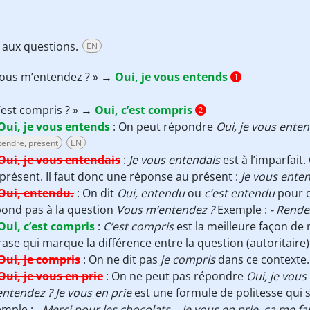
z aux questions.
EN
Vous m’entendez ? » →
Oui, je vous entends
1
’est compris ? » →
Oui, c’est compris
2
Oui, je vous entends
:
On peut répondre
Oui, je vous ente
tendre, présent
EN
Oui, je vous entendais
:
Je vous entendais
est à l’imparfait.
présent. Il faut donc une réponse au présent :
Je vous ente
Oui, entendu.
:
On dit
Oui, entendu
ou
c’est entendu
pour 
ond pas à la question
Vous m’entendez ?
Exemple :
- Rende
Oui, c’est compris
:
C’est compris
est la meilleure façon de 
ase qui marque la différence entre la question (autoritaire
Oui, je compris
:
On ne dit pas
je compris
dans ce contexte
Oui, je vous en prie
:
On ne peut pas répondre
Oui, je vous
entendez ?
Je vous en prie
est une formule de politesse qui s
emple :
- Merci pour les chocolats. - Je vous en prie, ça me fait