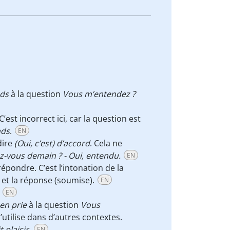
nds
à la question
Vous m’entendez ?
 C’est incorrect ici, car la question est
nds
.
EN
dire
(Oui, c’est) d’accord
. Cela ne
z-vous demain ? - Oui, entendu.
EN
répondre. C’est l’intonation de la
) et la réponse (soumise).
EN
.
EN
 en prie
à la question
Vous
’utilise dans d’autres contextes.
 plaisir.
EN