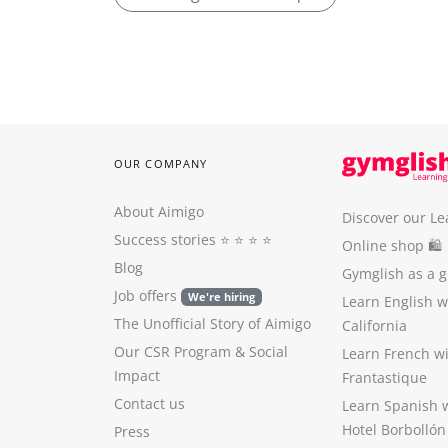
OUR COMPANY
About Aimigo
Discover our Le
Success stories
⭐️ ⭐️ ⭐️ ⭐️
Online shop 🛍
Blog
Gymglish as a gi
Job offers
We're hiring
Learn English 
The Unofficial Story of Aimigo
California
Our CSR Program
&
Social
Learn French w
Impact
Frantastique
Contact us
Learn Spanish 
Hotel Borbollón
Press