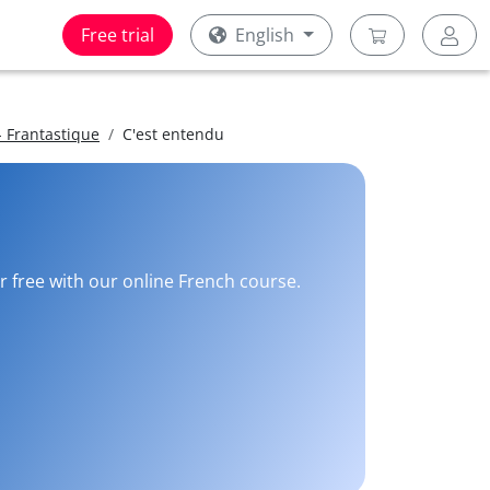
Free trial
English
 Frantastique
C'est entendu
r free with our online French course.