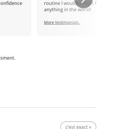
confidence
routine I wouldn't miss for
anything in the world!
More testimonials.
ssment.
c’est exact »