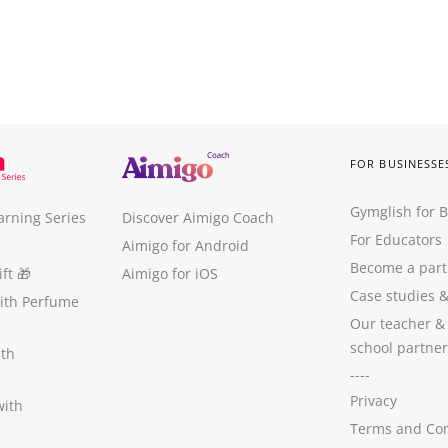
FOR BUSINESSE
Gymglish for 
arning Series
Discover Aimigo Coach
For Educators
Aimigo for Android
Become a part
ft
🎁
Aimigo for iOS
Case studies
with Perfume
Our teacher &
school partner
ith
----
Privacy
with
Terms and Con