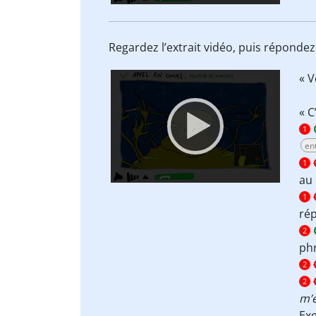
Regardez l’extrait vidéo, puis réponde
Video
« 
Player
« C
1
en
1
au 
1
rép
2
phr
2
2
m’
Ex