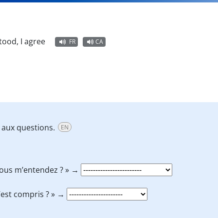
tood, I agree
FR
CA
z aux questions.
EN
Vous m’entendez ? » →
’est compris ? » →