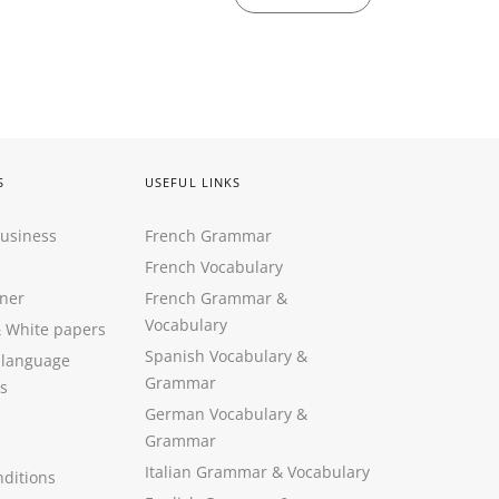
S
USEFUL LINKS
Business
French Grammar
French Vocabulary
ner
French Grammar &
Vocabulary
&
White papers
Spanish Vocabulary
&
 language
Grammar
s
German Vocabulary
&
Grammar
Italian Grammar
&
Vocabulary
ditions