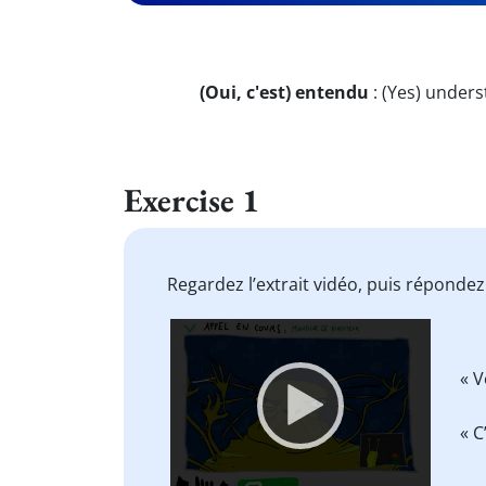
(Oui, c'est) entendu
:
(Yes) unders
Exercise 1
Regardez l’extrait vidéo, puis réponde
Video
Player
« 
« C