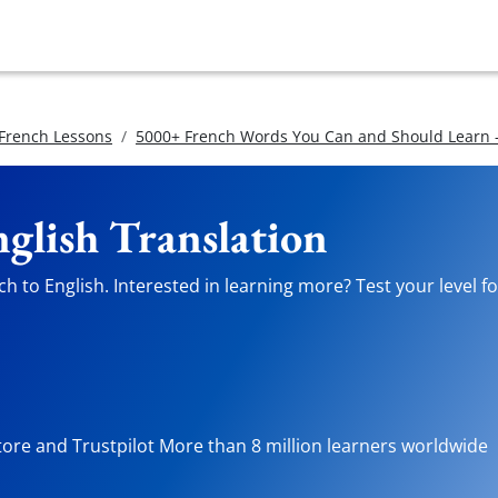
 French Lessons
5000+ French Words You Can and Should Learn -
nglish Translation
h to English. Interested in learning more? Test your level fo
tore and Trustpilot More than 8 million learners worldwide